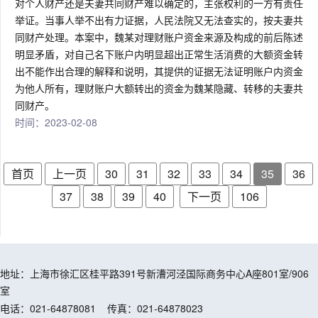
对个人财产还是夫妻共同财产难以确定的，主张权利的一方有责任
举证。当事人举不出有力证据，人民法院又无法查实的，按夫妻共
同财产处理。本案中，魏某对理财账户资金来源及构成的前后陈述
明显矛盾，对自己名下账户内明显超出正常生活消费的大额资金转
出不能作出合理的解释和说明，其提供的证据无法证明账户内资金
为他人所有，理财账户大额转出的资金为魏某隐藏、转移的夫妻共
同财产。
时间：2023-02-08
首页
上一页
30
31
32
33
34
35
36
37
38
39
40
下一页
106
地址：上海市徐汇区桂平路391号新漕河泾国际商务中心A座801室/906
室
电话：021-64878081
传真：021-64878023