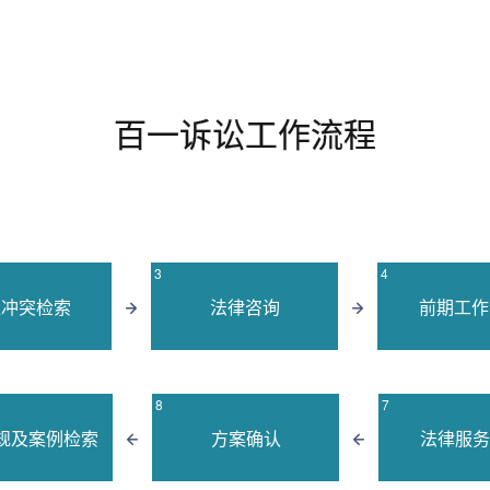
百一诉讼工作流程
3
4
益冲突检索
法律咨询
前期工作
8
7
规及案例检索
方案确认
法律服务