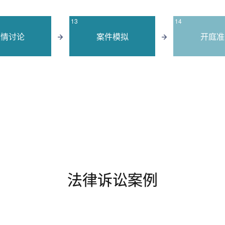
13
14
案情讨论
案件模拟
开庭准
17
转达裁判
法律诉讼案例