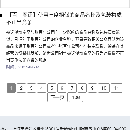
【百一案评】使用高度相似的商品名称及包装构成
不正当竞争
被诉侵权商品与张百年公司有一定影响的商品名称及包装高度近
似，且标注了张百年公司的企业名称，容易导致相关公众误认为该
商品来源于张百年公司或者与张百年公司存在特定联系，徐某在其
经营的博鳌批发部、济世公司销售被诉侵权商品的行为违反反不正
当竞争法第六条的规定。
时间：2025-04-14
1
2
3
4
5
6
7
8
9
10
11
下一页
106
地址：上海市徐汇区桂平路391号新漕河泾国际商务中心A座801室/906