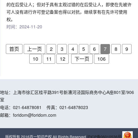
的在后受让人；但对于具有主观过错的在后受让人，即使在先被许
可人没有进行许可登记备案也得以对抗，继续享有在先许可使用
权。
时间：2024-11-20
首页
上一页
2
3
4
5
6
7
8
9
10
11
12
下一页
106
地址：上海市徐汇区桂平路391号新漕河泾国际商务中心A座801室/906
室
电话：021-64878081
传真：021-64878023
邮箱：foridom@foridom.com
版权所有 2016百一知识产权 All Rights Reserved
沪ICP备06010536号