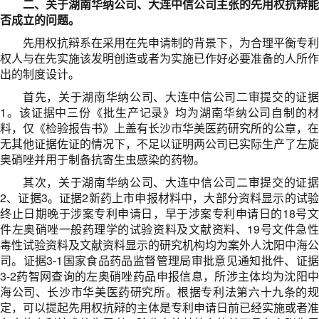
二、关于湖南华纳公司、大连中信公司主张的先用权抗辩能
否成立的问题。
先用权抗辩系在采用在先申请制的背景下，为合理平衡专利
权人与在先实施该发明创造或者为实施已作好必要准备的人所作
出的制度设计。
首先，关于湖南华纳公司、大连中信公司二审提交的证据
1。该证据中三份《批生产记录》均为湖南华纳公司自制的材
料，仅《检验报告书》上盖有长沙市华美医药研究所的公章，在
无其他证据佐证的情况下，不足以证明两公司已实际生产了左旋
奥硝唑并用于制备抗寄生虫感染的药物。
其次，关于湖南华纳公司、大连中信公司二审提交的证据
2、证据3。证据2新药上市申报材料中，大部分资料显示的试验
终止日期晚于涉案专利申请日，早于涉案专利申请日的18号文
件左奥硝唑一般药理学的试验资料及文献资料、19号文件急性
毒性试验资料及文献资料显示的研究机构均为案外人沈阳中海公
司。证据3-1国家食品药品监督管理局审批意见通知批件、证据
3-2药智网查询的左奥硝唑药品申报信息，所涉主体均为沈阳中
海公司、长沙市华美医药研究所。根据专利法第六十九条的规
定，可以提起先用权抗辩的主体是专利申请日前已经实施或者准