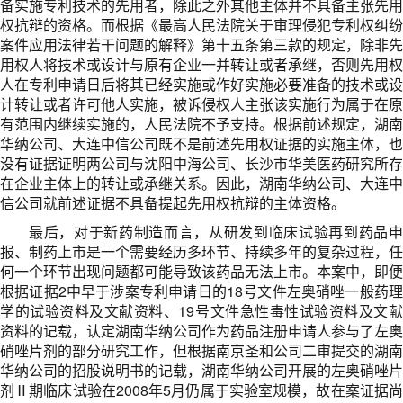
备实施专利技术的先用者，除此之外其他主体并不具备主张先用
权抗辩的资格。而根据《最高人民法院关于审理侵犯专利权纠纷
案件应用法律若干问题的解释》第十五条第三款的规定，除非先
用权人将技术或设计与原有企业一并转让或者承继，否则先用权
人在专利申请日后将其已经实施或作好实施必要准备的技术或设
计转让或者许可他人实施，被诉侵权人主张该实施行为属于在原
有范围内继续实施的，人民法院不予支持。根据前述规定，湖南
华纳公司、大连中信公司既不是前述先用权证据的实施主体，也
没有证据证明两公司与沈阳中海公司、长沙市华美医药研究所存
在企业主体上的转让或承继关系。因此，湖南华纳公司、大连中
信公司就前述证据不具备提起先用权抗辩的主体资格。
最后，对于新药制造而言，从研发到临床试验再到药品申
报、制药上市是一个需要经历多环节、持续多年的复杂过程，任
何一个环节出现问题都可能导致该药品无法上市。本案中，即便
根据证据2中早于涉案专利申请日的18号文件左奥硝唑一般药理
学的试验资料及文献资料、19号文件急性毒性试验资料及文献
资料的记载，认定湖南华纳公司作为药品注册申请人参与了左奥
硝唑片剂的部分研究工作，但根据南京圣和公司二审提交的湖南
华纳公司的招股说明书的记载，湖南华纳公司开展的左奥硝唑片
剂Ⅱ期临床试验在2008年5月仍属于实验室规模，故在案证据尚