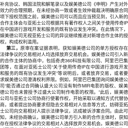
补充协议、韩国法院和解笔录以及娱美德公司《申明》产生对外
效力的合理预期，在未经协商一致或者生效仲裁裁决明确原合同
项下授权范围之前，娱美德公司可以而且应当预见到，引入新的
合作主体会与亚拓士公司根据共有著作权人之间关于使用传奇IP
在中国进行游戏开发和服务的既有协议发生冲突。在此情况下，
娱美德公司无视亚拓士公司的异议继续推进对新增合作主体的授
权，构成权利滥用。
第三，
原审在案证据表明，获知娱美德公司的单方授权存
法律争议的交易相对人均选择放弃交易机会。娱美德公司引入新
的合作主体的协商中，包括奇虎360科技有限公司、阿里巴巴集
团等，在面对亚拓士公司“关于使用传奇IP在中国进行游戏开发
和服务的既有协议发生冲突”等说明后，或者放弃交易，或者要
求娱美德公司澄清权利界限。例如，阿里巴巴集团询问娱美德公
司“能否通过合同确认盛大公司没有制作MIR电影的版权、娱美
德公司也未曾授予过盛大公司制作电影的权限。”此后，娱美德
公司与亚拓士公司协商行使著作权，开始采取以通知方式代替协
商，或者提出协商要求但隐去交易相对人信息等方式，妨碍亚拓
士公司向交易相对人提示法律争议，达成被诉涉案合同。由此可
知，未经协商确认，娱美德公司单方引入新的合作主体时，获知
存在授权法律争议的交易相对人选择放弃交易机会。娱美德公司