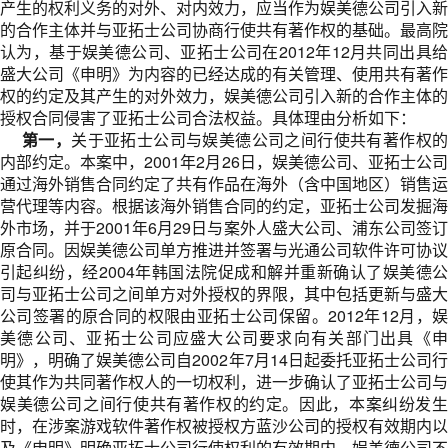
产生的权利义务的对外、对内效力，应当作为娱美德公司引入新
的合作主体并与亚拓士公司协商行使共有著作权的基础。最高院
认为，基于娱美德公司、亚拓士公司在2012年12月共同出具给
盛大公司《申明》为内容的已经达成的有关管理、使用共有著作
权的约定及其产生的对外效力，娱美德公司引入新的合作主体的
授权合同侵害了亚拓士公司合法权益。具体理由分析如下：
第一，
关于亚拓士公司与娱美德公司之间行使共有著作权
内部约定。本案中，2001年2月26日，娱美德公司、亚拓士公司
通过海外销售合同约定了共有作品在海外（含中国地区）销售运
营代理等内容。根据该海外销售合同的约定，亚拓士公司发掘海
外市场，并于2001年6月29日与案外人盛大公司、浦东公司签订
原合同。因娱美德公司单方推进并签署与光通公司软件许可协议
引起纠纷，经2004年韩国法院促成和解并重新确认了娱美德公
司与亚拓士公司之间单方对外授权的界限，其中包括更新与盛大
公司签署的原合同的权限由亚拓士公司保留。2012年12月，娱
美德公司、亚拓士公司应盛大公司要求向有关部门出具《申
明》，明确了娱美德公司自2002年7月14日起委托亚拓士公司行
使其作为共同著作权人的一切权利，进一步确认了亚拓士公司与
娱美德公司之间行使共有著作权的约定。因此，本案纠纷发生
时，在涉案游戏软件著作权被授权方蓝沙公司的授权有效期内以
及《申明》明确亚拓士公司行使权利的有效期内，娱美德公司不