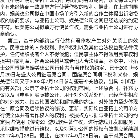
享有未经协商一致即单方行使著作权的权利。据此，在上述期限
内，娱美德公司拟在中国市场单方引入新的合作主体提出新增授
权的协商要求，与亚拓士公司、娱美德公司之间已经达成的约定
不符。娱美德公司拟单方行使著作权，需要与亚拓士公司进行协
商确认。
第二，
基于内部约定行使共有著作权产生对外关系上的
力。民事主体的人身权利、财产权利以及其他合法权益受法律保
护，任何组织或者个人不得侵犯；但民事主体不得滥用民事权利
损害国家利益、社会公共利益或者他人合法权益。本案中，亚拓
士公司根据与娱美德公司行使共有著作权的约定，已于2001年6
月29日与盛大公司签署原合同，围绕原合同项下权利义务，娱
美德公司又于2002年7月14日参与签署补充协议，出具《申明》
向有关部门公示了亚拓士公司的权利范围，上述原合同、补充协
议以及《申明》实际被公开、用于对外关系处理，已经产生相应
的对外效力。结合韩国法院和解笔录的约定，对外效力至少体现
在：原合同及后续协议的修改、更新，实际均由亚拓士公司单方
行使全体共有著作权人的权利；被授权方根据与亚拓士公司的约
定独占使用《传奇2》游戏软件著作权，进行游戏开发和服务，
采取维权措施进行维权，以及对蓝沙公司的授权有效期应延续到
2017年9月28日。据此，在2017年9月28日前，基于对原合同、