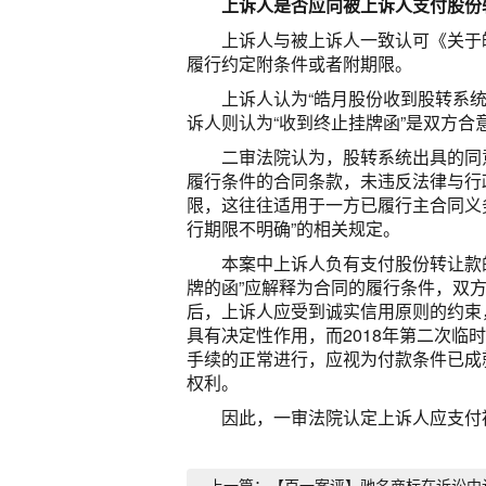
上诉人是否应向被上诉人支付股份
上诉人与被上诉人一致认可《关于
履行约定附条件或者附期限。
上诉人认为“皓月股份收到股转系
诉人则认为“收到终止挂牌函”是双方合
二审法院认为，股转系统出具的同
履行条件的合同条款，未违反法律与行
限，这往往适用于一方已履行主合同义
行期限不明确”的相关规定。
本案中上诉人负有支付股份转让款
牌的函”应解释为合同的履行条件，双
后，上诉人应受到诚实信用原则的约束，
具有决定性作用，而2018年第二次
手续的正常进行，应视为付款条件已成
权利。
因此，一审法院认定上诉人应支付被
上一篇：【百一案评】驰名商标在诉讼中