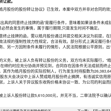
转让款。
皓月股份的股份转让协议》已生效，本案中双方并非对合同的效
统出具的同意终止挂牌的函”是履行条件，意味着如果该条件未成
意必然会发生的事情，属于履行期限,只是发生时间不确定。
意终止挂牌的函，需以皓月股份通过并提交相关决议为前提，在
政法规的强制性效力性规定，合法有效。部分形式上满足履行条
务、另一方因附条件未履行的情形，人民法院根据公平原则，出
的义务，被上诉人负有转让股份的义务，双方均未实际履行，“
方在缔约时应充分协商并预见到，合同存在因条件无法成就而终
其作为皓月股份的实际控制人，行为发生时持股数为26,383,
临时股东大会决议中上诉人赞成皓月股份终止摘牌，有违诚实信用
就，上诉人关于异议股东收购价格未协议一致、为公司的利益而
上诉人股份转让款5,610,000元，并无不当，二审法院予以确
认定的必要性及其与判赔金额的关
下一篇：【百一案评