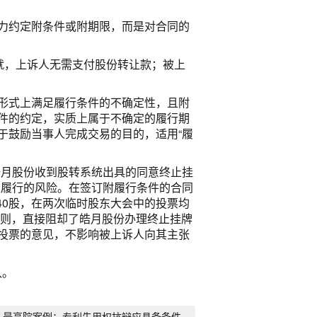
力约定附条件或附期限，而是对合同的
就，上诉人无需支付股份转让款；被上
形式上满足履行条件的不确定性，且附
件的约定，实质上属于不确定的履行期
于鼓励当事人完成交易的目的，适用“履
皓月股份收到股转系统出具的同意终止挂
止履行的风险。在签订附履行条件的合同
640股，在两次临时股东大会中的投票均
原则，直接阻却了皓月股份办理终止挂牌
投票的意见，不影响被上诉人向其主张
认。
】最高院案例：专利先用权抗辩应具备条件