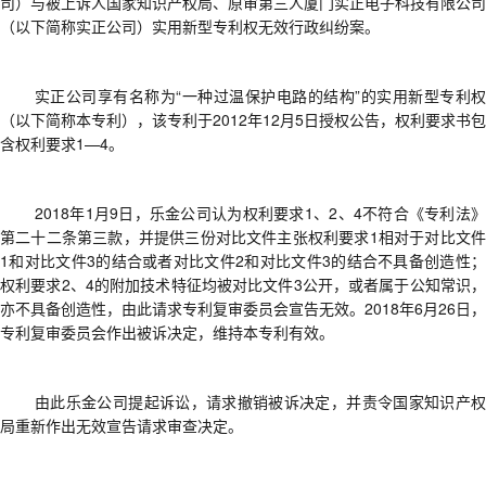
司）与被上诉人国家知识产权局、原审第三人厦门实正电子科技有限公司
（以下简称实正公司）实用新型专利权无效行政纠纷案
。
实正公司
享有
名称为
“一种过温保护电路的结构”的实用新型专利
（以下简称本专利），
该专利
于
2012年12月5日授权公告
，
权利要求书
包
含权利要求
1—4。
2018年1月9日，乐金公司
认为
权利要求
1、2、4不符合《专利法
第二十二条第三款
，并提供三份对比文件主张
权利要求
1相对于对比文
1和对比文件3的结合或者对比文件2和对比文件3的结合不具备创造性；
权利要求2、4的附加技术特征均被对比文件3公开，或者属于公知常识，
亦
不具备创造性
，由此请求
专利复审委员会宣告无效
。
2018年6月26日，
专利复审委员会作出被诉决定，维持本专利有效。
由此乐金公司提起诉讼，请求
撤销被诉决定，并责令国家知识产
局重新作出无效宣告请求审查决定。