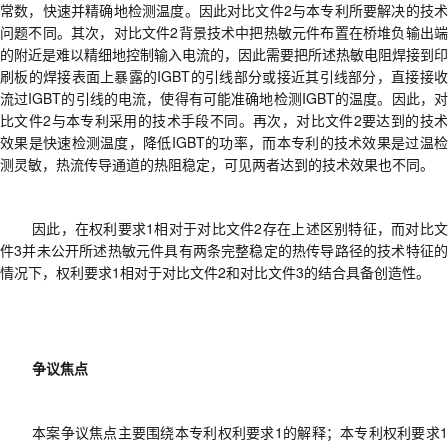
常数，快速并精确地检测温度。因此对比文件2与本专利所要解决的技术
问题不同。其次，对比文件2背景技术中把热敏元件布置在桥堆负输出端
的附近是难以精细地控制输入电流的，因此需要把所述热敏电阻焊接到印
刷板的焊接表面上暴露的IGBT的引线部分或接近其引线部分，直接接收
流过IGBT的引线的电流，使得有可能准确地检测IGBT的温度。因此，对
比文件2与本专利采用的技术手段不同。再次，对比文件2要达到的技术
效果是快速检测温度，降低IGBT的功率，而本专利的技术效果是过温检
测灵敏，热流传导通道的热阻稳定
，
可见
两者
达到的技术效果也不同。
因此，在权利要求
1相对于对比文件2存在上述区别特征，而对比
件3并未公开所述热敏元件具有两条完整稳定的热传导路径的技术特征的
情况下，权利要求1相对于对比文件2和对比文件3的结合具备创造性。
争议焦点
本案争议焦点主要围绕
本专利权利要求
1的解释；本专利权利要求