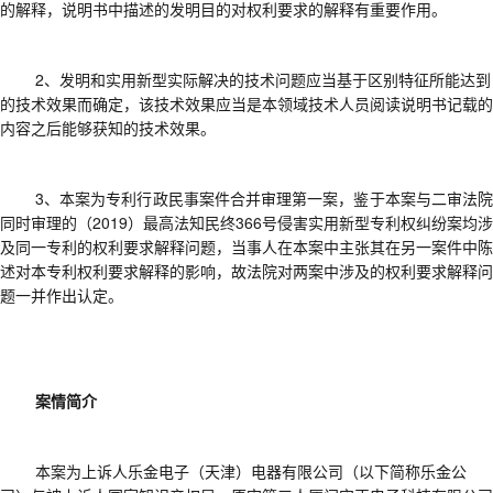
的解释
，
说明书中描述的发明目的对权利要求的解释有重要作用。
2、
发明和实用新型实际解决的技术问题应当基于区别特征所能达到
的技术效果而确定，该技术效果应当是本领域技术人员阅读说明书记载的
内容之后能够获知的技术效果。
3、本案为专利行政民事案件合并审理第一案，
鉴于本案与
二审法
同时审理的（
2019）最高法知民终366号侵害实用新型专利权纠纷案均涉
及同一专利的权利要求解释问题，当事人在本案中
主张其在
另一案件中陈
述对本专利权利要求解释的影响，故
法院
对两案中涉及的权利要求解释问
题一并作出认定。
案情简介
本案为
上诉人乐金电子（天津）电器有限公司（以下简称乐金公