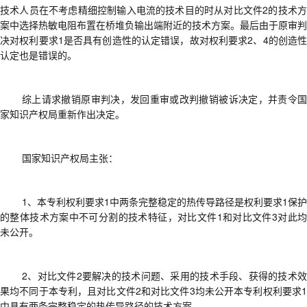
技术人员在不考虑精细控制输入电流的技术目的时从对比文件
2的技术
案中选择热敏电阻布置在桥堆负输出端附近的技术方案。
最后
由于原审判
决对权利要求
1是否具有创造性的认定错误，故对权利要求2、4的创造性
认定也是错误的。
综上
请求撤销原审判决
，
发回重审或改判撤销被诉决定
，
并责令
家知识产权局重新作出决定
。
国家知识产权局
主张：
1、
本专利权利要求
1中两条完整稳定的热传导路径是权利要求1保护
的整体技术方案中不可分割的技术特征，对比文件1和对比文件3对此均
未公开。
2、
对比文件
2要解决的技术问题、采用的技术手段、获得的技术
果均不同于本专利，且对比文件2和对比文件3均未公开本专利权利要求1
中具有两条完整稳定的热传导路径的技术方案。