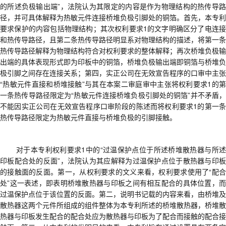
的所述负极输出端”，
法院认为
其限定的内容是作为物理结构的热传导
径，并可具体解释为热敏元件连接桥堆负极引脚处的铜箔
。首先，
本专利
要求保护的内容包括物理结构
；其次
权利要求
1的文字明确区分了电连
和热传导路径
，
且第二条热传导路径明显系对物理结构的描述，将第一条
热传导路径解释为物理结构符合对权利要求的整体解释
；再次
桥堆负极输
出端的具体表现形式即为印板中的铜箔，桥堆负极输出端即铜箔与桥堆负
极引脚之间存在连接关系
；
第四，实正公司在无效宣告程序的口审中主张
“热敏元件直接和桥堆接触”与其在本案二审庭审中主张将权利要求1的第
一条热传导路径限定为“热敏元件连接桥堆负极引脚处的铜箔”并不矛盾，
不能因实正公司在无效宣告程序口审阶段的陈述而将权利要求1的第一条
热传导路径限定为热敏元件直接与桥堆负极的引脚接触。
对于本专利权利要求
1中的“过温保护点位于所述桥堆散热器与所
印板配合处的反面”，
法院认为
其应解释为过温保护点位于散热器与印
的接触面的反面
。
第一，从权利要求的文义来看，权利要求使用了
“配
处”这一表述，即表明桥堆散热器与印板之间有相互配合的具体位置，而
过温保护点位于该位置的反面。第二，说明书记载的内容来看，由桥堆及
散热器这两个元件所组成的组件整体为本专利所述的桥堆散热器，桥堆散
热器与印板发生配合的配合处应为散热器与印板为了配合而接触的配合接