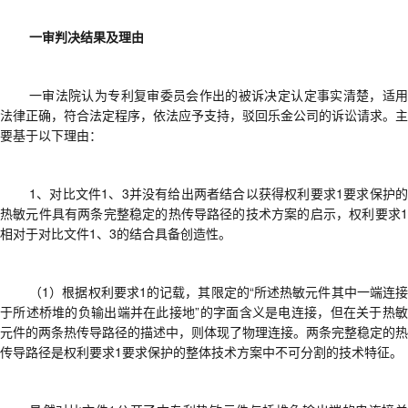
一审判决结果及理由
一审法院认为
专利复审委员会作出的被诉决定认定事实清楚，适
法律正确，符合法定程序，依法应予支持
，
驳回乐金公司的诉讼请求
。主
要基于以下理由：
1、
对比文件
1、3并没有给出两者结合以获得权利要求1要求保护
热敏元件具有两条完整稳定的热传导路径的技术方案的启示
，
权利要求
相对于对比文件1
、
3
的结合具备创造性
。
（1）
根据权利要求
1的记载，其限定的“所述热敏元件其中一端连
于所述桥堆的负输出端并在此接地”的字面含义是电连接，但在关于热敏
元件的两条热传导路径的描述中，则体现了物理连接。两条完整稳定的热
传导路径是权利要求1要求保护的整体技术方案中不可分割的技术特征。