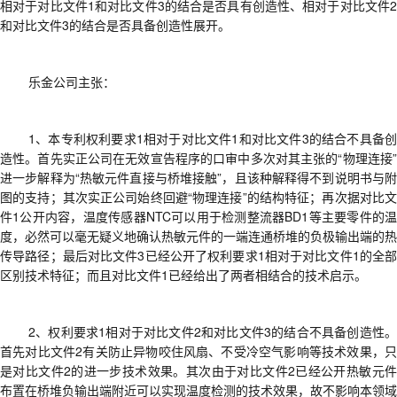
相对于对比文件1和对比文件3的结合是否具有创造性
、
相对于对比文件
2
和对比文件3的结合是否具备创造性
展开。
乐金公司
主张：
1、
本专利权利要求
1相对于对比文件1和对比文件3的结合不具备
造性。
首先
实正公司在无效宣告程序的口审中多次对其主张的
“物理连接”
进一步解释为“热敏元件直接与桥堆接触”
，且
该种解释得不到说明书与附
图的支持；
其次
实正公司始终回避
“物理连接”的结构特征
；再次据
对比文
件
1
公开内容，
温度传感器
NTC可以用于检测整流器BD1等主要零件的
度，必然可以毫无疑义地确认热敏元件的一端连通桥堆的负极输出端的热
传导路径
；最后
对比文件
3已经公开了权利要求1相对于对比文件1的全部
区别技术特征；而且对比文件1已经给出了两者相结合的技术启示。
2、
权利要求
1相对于对比文件2和对比文件3的结合不具备创造性
首先
对比文件
2有关防止异物咬住风扇、不受冷空气影响等技术效果，
是对比文件2的进一步技术效果。
其次
由于
对比文件
2
已经公开热敏元
布置在桥堆负输出端附近可以实现温度检测的技术效果，故不影响本领域