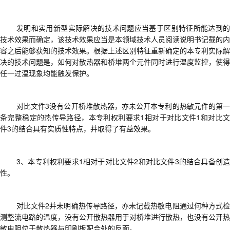
发明和实用新型实际解决的技术问题应当基于区别特征所能达到的
技术效果而确定，该技术效果应当是本领域技术人员阅读说明书记载的内
容之后能够获知的技术效果。根据上述区别特征重新确定的本专利实际解
决的技术问题是
，
如何对散热器和桥堆两个元件同时进行温度监控，使得
任一过温现象均能触发保护。
对比文件
3没有公开桥堆散热器，亦未公开本专利的热敏元件的第
条完整稳定的热传导路径，本专利权利要求1相对于对比文件1和对比文
件3的结合具有实质性特点，并取得了有益效果。
3、
本专利权利要求
1相对于对比文件2和对比文件3的结合具备创
性
。
对比文件
2并未明确热传导路径，亦未记载热敏电阻通过何种方式
测整流电路的温度，没有公开散热器用于对桥堆进行散热，也没有公开热
敏电阻位于散热器与印刷板配合处的反面。