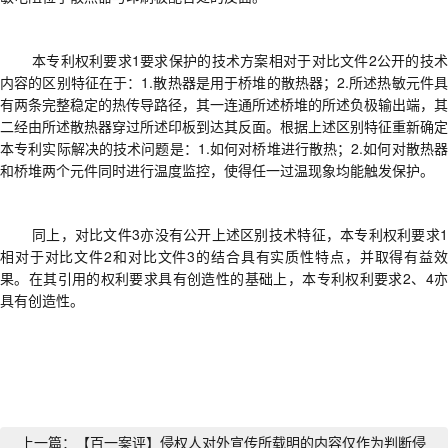
本专利权利要求
1要求保护的技术方案相对于对比文件2公开的技
内容的区别特征在于：1.散热器是用于桥堆的散热器；2.所述热敏元件具
有两条完整稳定的热传导路径，其一连通所述桥堆的所述负极输出端，其
二经由所述散热器穿过所述印板到达其反面。根据上述区别特征重新确定
本专利实际解决的技术问题是：1.如何对桥堆进行散热；2.如何对散热器
和桥堆两个元件同时进行温度监控，使得任一过温现象均能触发保护。
同上，
对比文件
3
亦
没有公开上述区别技术特征
，
本专利权利要求
相对于对比文件2和对比文件3的结合具有实质性特点，并取得有益效
果
。
在其引用的权利要求具有创造性的基础上，本专利权利要求
2、4
具有创造性。
上一篇：【百一案评】侵权人对外宣传所载明的内容仅作为判断侵