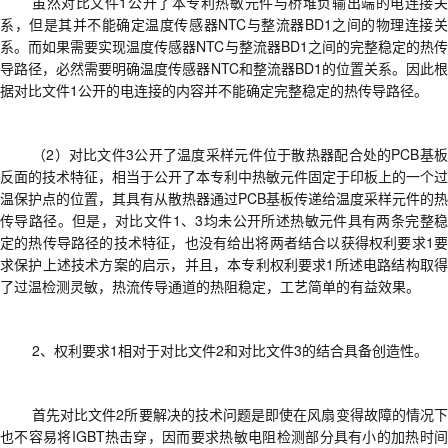
虽然对比文件
1公开了本专利热敏元件与桥堆负输出端的电连接
系，但是
其
并不能确定温度传感器
NTC与整流器BD1之间的物理连接
系。而如果需要实现温度传感器NTC与整流器BD1之间的完整稳定的热传
导路径，必然需要明确温度传感器NTC和整流器BD1的位置关系。因此根
据对比文件1公开的电连接的内容并不能确定完整稳定的热传导路径
。
（2）
对比文件
3公开了温度采样元件位于散热器配合处的PCB基
反面的技术特征，相当于公开了本专利中热敏元件固定于印板上的一个过
温保护点的位置，其具有从散热器通过PCB基板传递给温度采样元件的热
传导路径。但是，对比文件1、3均未公开所述热敏元件具有两条完整稳
定的热传导路径的技术特征，也没有给出将两者结合以获得权利要求1要
求保护
上述
技术方案的启示，
并且，本专利权利要求
1所述电路结构
取
了
过温检测灵敏，热流传导通道的热阻稳定，工艺简单的有益效果。
2、
权利要求
1相对于对比文件2和对比文件3的结合具备创造性
。
首先对比文件
2所要解决的技术问题是即使在风扇变得故障的情况
也不容易将IGBT热击穿，因而要求热敏电阻检测部分具有小的加热时间