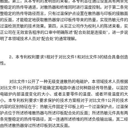
触面。第三，从本专利的发明目的来看，本专利旨在通过设置具有两条完
整稳定的热传导通道，对散热器和桥堆同时进行温度控制。对于第二条完
整稳定的热传导路径而言，只有过温保护点设置在散热器与印板的接触面
的反面，才能稳定地获取散热器穿过印板传导来的热量，实现热敏元件的
过温检测灵敏的技术效果。第四，从实正公司作为权利人的陈述来看，实
正公司在无效宣告程序的口审中明确陈述“配合处就是连接处”，进一步说
明了本领域技术人员对“配合处”的通常理解。
2、
本专利权利要求
1相对于对比文件1和对比文件3的结合具备创
性
。
对比文件
1公开了一种无级变速散热的电磁炉，本领域技术人员根
对比文件1公开的内容不能确定其电路中通过何种路径传导热量，以监控
电磁炉内部温度变化的大小、或者主要零件的温度、或者环境温度的大
小。本专利权利要求1要求保护的技术方案相对于对比文件1公开的技术
内容的区别特征在于：热敏元件固定于印板上的一个过温保护点，过温保
护点位于所述桥堆散热器与所述印板配合处的反面；所述热敏元件具有两
条完整稳定的热传导路径，其一连通所述桥堆的所述负极输出端，其二经
由所述散热器穿过所述印板到达其反面。