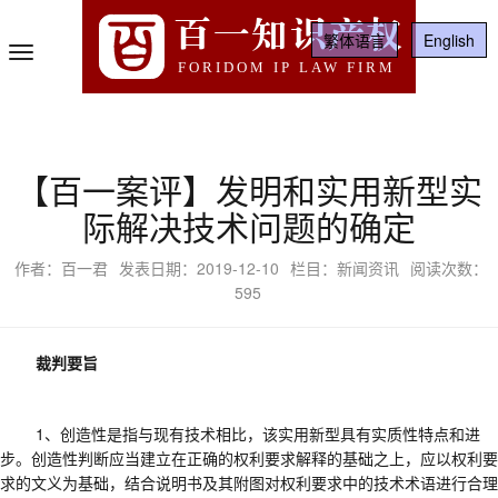
百一知识产权
繁体语言
English
Toggle
FORIDOM IP LAW FIRM
Navigation
【百一案评】发明和实用新型实
际解决技术问题的确定
作者：百一君
发表日期：2019-12-10
栏目：新闻资讯
阅读次数：
595
裁判要旨
1、
创造性是指与现有技术相比，该实用新型具有实质性特点和
进
步。
创造性判断应当建立在正确的权利要求解释的基础之上
，
应以权利要
求的文义为基础，结合说明书及其附图对权利要求中的技术术语进行合理