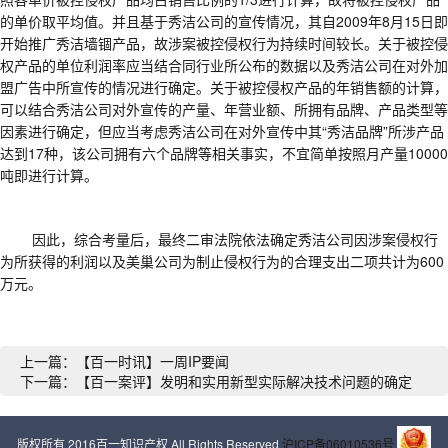
的单价
取平均值。
并且基于秀洁公司的宣传情况，其自
2009
年
8
月
15
日即
开始推广秀洁墙锢产品，故涉案被控侵权行为持续时间较长。关于被控侵
权产品的单位利润率应当结合同行业所公布的数据以及秀洁公司在对外加
盟广告中所宣传的情况进行确定。关于被控侵权产品的年销售额的计算，
可以结合秀洁公司对外宣传的产量、年营业额、所拥有品牌、产品类型等
因素进行确定，但应当考虑秀洁公司在对外宣传中其
“
秀洁品牌
”
所涉产品
达到
17
种，该公司拥有六个品牌等相关事实，不宜简单按照月产量
10000
吨即进行计算。
因此，综合考量
后，最终二审法院
依法确定秀洁公司因涉案侵权行
为所获得的利润以及美巢公司为制止侵权行为的合理支出二项共计为
600
万元。
上一篇：【百一时讯】一周IP要闻
下一篇：【百一案评】发明和实用新型实际解决技术问题的确定
版权所有 2016百一知识产权 All Rights Reserved
沪ICP备06010536号