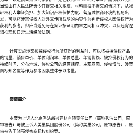
当理由在人民法院责令其提交相关账簿、材料而拒不提交的情况下，从减
轻权利人举证负担、加大知识产权保护力度、营造诚信商环境的视角出
发，可以将涉案侵权人对外宣传所载明的内容作为判断侵权人因侵权行为
获利的参考，但应当避免
与
在案证据证明内容之间相互冲突，以及违背逻
辑推理和日常生活经验法则。
计算
实施涉案被控侵权行为所获得的利益时，可以将被控侵权产品
的销量、销售单价、单位利润率、单位总量、年销售额、被控侵权行为的
持续时间
、
分布地域、
侵权
公司的经营规模、主观意图、侵权情节、涉案
商标知名度等作为参考因素整体予以考量。
案情简介
本案为上诉人北京秀洁新兴建材有限责任公司（简称秀洁公司，原
审被告）与被上诉人美巢集团股份公司（简称美巢公司，原审原告）、原
审被告王晓亮侵害商标权纠纷案。