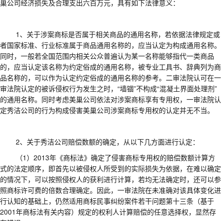
巢公司经济损失及合理支出六百万元
，具有如下法律意义：
1、
关于涉案商标是否属于相关商品的通用名称，若依据法律规定或
者国家标准、行业标准属于商品通用名称的，应当认定为构成通用名称。
同时，一般若全国范围内相关公众普遍认为某一名称能够指代一类商品
的，应当认定该名称为约定俗成的通用名称，被专业工具书、辞典列为商
品名称的，可以作为认定约定俗成的通用名称的参考。
二审法院认可
在
一
审法院认定的
被诉侵权行为发生之时，
“
墙锢
”
不
构成
“
混凝土界面处理剂
”
的通用名称
。同时考虑
美巢公司依法对涉案商标享有专用权，
一审法院认
定
秀洁公司
的行为构成
侵害美巢公司涉案商标专用权的认定并无不当
。
2
、
关于秀洁公司赔偿数额的确定，从以下
几方面
进行认定：
（
1
）
2013
年
《
商标法
》
确定了侵害商标专用权的赔偿数额计算方
式的法定顺序，即首先以被侵权人所受到的实际损失为依据，在难以确定
的情况下，可以按照侵权人的获利进行计算，若均无法确定时，还可以参
照商标许可费的倍数合理确定。因此，一审法院在未准确对
该
具体变化进
行认知的基础上，仍然适用商标民事纠纷案件若干问题第十三条
（基于
2001
年商标法有关内容）
规定
的
权利人计算赔偿的任意选择权
，
显然存