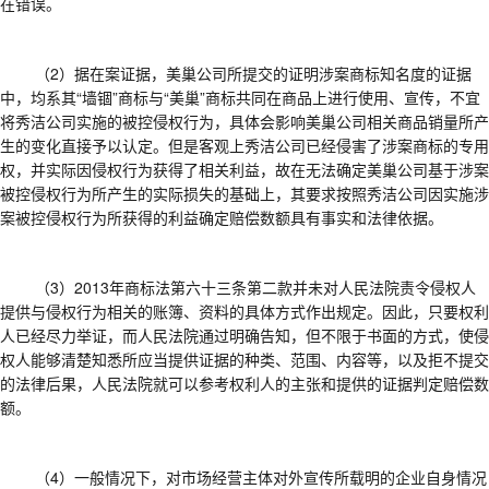
在错误
。
（2）
据在案证据，美巢公司所提交的证明涉案商标知名度的证据
中，均系其
“
墙锢
”
商标与
“
美巢
”
商标共同在商品上进行使用、宣传，不宜
将秀洁公司实施的被控侵权行为，具体会影响美巢公司相关商品销量所产
生的变化直接予以认定
。
但是客观上秀洁公司已经侵害了涉案商标的专用
权，并实际因侵权行为获得了相关利益，故在无法确定美巢公司基于涉案
被控侵权行为所产生的实际损失的基础上，其要求按照秀洁公司因实施涉
案被控侵权行为所获得的利益确定赔偿数额具有事实和法律依据
。
（
3
）
2013
年商标法第六十三条第二款并未对人民法院责令侵权人
提供与侵权行为相关的账簿、资料的具体方式作出规定。因此，只要权利
人已经尽力举证，而人民法院通过明确告知，但不限于书面的方式，使侵
权人能够清楚知悉所应当提供证据的种类、范围、内容等，以及拒不提交
的法律后果，人民法院就可以参考权利人的主张和提供的证据判定赔偿数
额。
（4）
一般情况下，对市场经营主体对外宣传所载明的企业自身情况