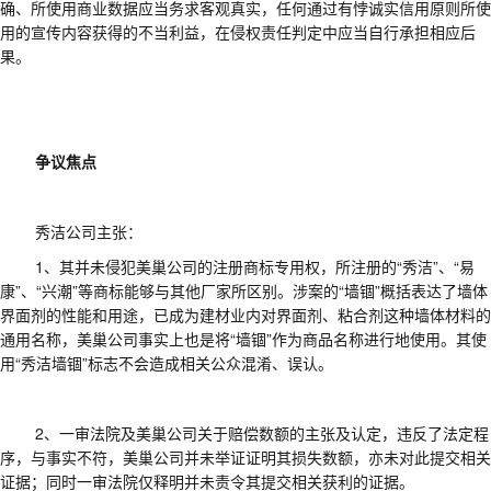
确、所使用商业数据应当务求客观真实，任何通过有悖诚实信用原则所使
用的宣传内容获得的不当利益，在侵权责任判定中应当自行承担相应后
果。
争议焦点
秀洁公司主张：
1、
其并未侵犯美巢公司的注册商标专用权，所注册的
“秀洁”、“易
康”、“兴潮”等商标能够与其他厂家所区别。涉案的“墙锢”概括表达了墙体
界面剂的性能和用途，已成为建材业内对界面剂、粘合剂这种墙体材料的
通用名称，美巢公司事实上也是将“墙锢”作为商品名称进行地使用。其使
用“秀洁墙锢”标志不会造成相关公众混淆、误认。
2、
一审法院及美巢公司关于赔偿数额的主张及认定，违反了法定程
序，与事实不符，美巢公司并未举证证明其损失数额，亦未对此提交相关
证据；同时一审法院仅释明并未责令其提交相关获利的证据。