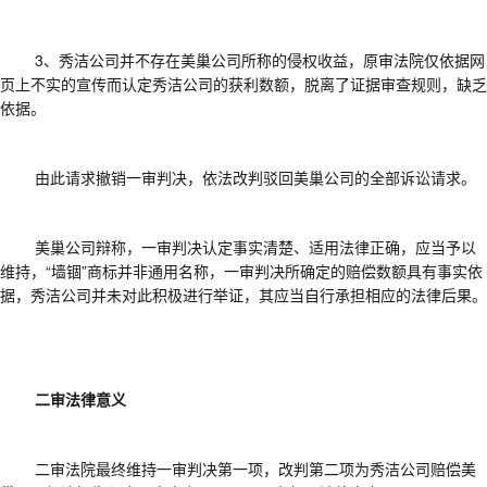
3、
秀洁公司并不存在美巢公司所称的侵权收益，原审法院仅依据网
页上不实的宣传而认定秀洁公司的获利数额，脱离了证据审查规则，缺乏
依据。
由此请求撤销一审判决，依法改判驳回美巢公司的全部诉讼请求。
美巢公司辩称，一审判决认定事实清楚、适用法律正确，应当予以
维持，
“墙锢”商标并非通用名称，一审判决所确定的赔偿数额具有事实依
据，秀洁公司并未对此积极进行举证，其应当自行承担相应的法律后果。
二审法律意义
二审法院最终维持一审
判决第一项
，改判第二项为
秀洁
公司赔
偿美