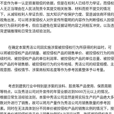
不宜作为单一认定损害赔偿的依据，但是在权利人已经尽力举证，而侵权
人无正当理由在人民法院责令其提交相关账簿、材料而拒不提交的情况
下，从减轻权利人举证负担、加大知识产权保护力度、营造诚信商环境的
视角出发，可以将涉案侵权人对外宣传所载明的内容作为判断侵权人因侵
权行为获利的参考，但应当避免在案证据证明内容之间相互冲突，以及违
背逻辑推理和日常生活经验法则。
在确定本案秀洁公司因实施涉案被控侵权行为所获得的利益时，可
以将被控侵权产品的销量、被控侵权产品的销售单价、被控侵权行为的持
续时间、被控侵权产品的单位利润率、被控侵权产品的单位总量、被控侵
权产品的年销售额、被控侵权行为的分布地域、秀洁公司的经营规模、主
观意图、侵权情节、涉案商标知名度等作为参考因素整体予以考量。
考虑到建筑行业中特别是涉案的涂料、胶类等产品使用、保质周期
等特点，以及秀洁公司对外宣传的年营业额达到
5000
万元以上的情况，
根据日常生活经验法则，本案中秀洁公司显然是将实际生产的产品绝大多
数对外进行了销售，故可以将月产量作为秀洁公司月销售数量的参考因
素。同时在无法具体划分不同单价被控侵权产品的销售比例的情况下，按
照各单价被控侵权产品均占销售比例的
1/3
进行计算，故将被控侵权产品