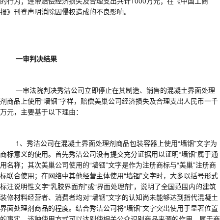
的行为；连带赔偿经济损失及合理支出共计
1000
万元；在《中国工商
报》刊登声明消除因侵权造成的不良影响。
一审判决结果
一审法院判决秀洁公司立即停止在其制造、销售的混凝土界面处理
剂商品上使用
“墙锢”字样，赔偿美巢公司经济损失及合理支出人民币一千
万元，主要基于以下理由：
1
、秀洁公司在混凝土界面处理剂商品包装容器上使用“墙锢”文字为
商标意义的使用。首先秀洁公司没有提交充分证据用以证明“墙锢”属于通
用名称；其次美巢公司使用的“墙锢”文字是作为注册商标与“美巢”注册商
标联合使用；在网络中其他经营主体使用“墙锢”文字时，大多以括号形式
标注说明性文字“乳胶界面剂”或“界面处理剂”，说明了全国范围内的建筑
装修材料经营者、消费者均对“墙锢”文字的认知尚未能够达到指代混凝土
界面处理剂商品的程度。结合秀洁公司将“墙锢”文字突出使用于显著位置
的事实，该种使用方式可以达到使相关公众识别商品来源的作用，属于商