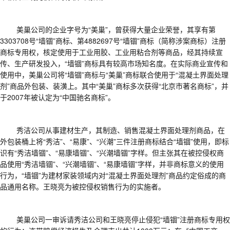
美巢公司的企业字号为
“美巢”，曾获得大量企业荣誉，其享有第
3303708
号“墙锢”商标、第
4882697
号“墙锢”商标（简称涉案商标）注册
商标专用权，核定使用于工业用胶、工业用粘合剂等商品，经其持续宣
传、生产研发投入，“墙锢”商标具有较高市场知名度。在实际商业宣传和
使用中，美巢公司将“墙锢”商标与“美巢”商标联合使用于“混凝土界面处理
剂”商品外包装、装潢上。其中“美巢”商标多次获得“北京市著名商标”，并
于
2007
年被认定为“中国驰名商标”。
秀洁公司从事建材生产，其制造、销售混凝土界面处理剂商品，在
外包装桶上将
“秀洁”、“易康”、“兴潮”三件注册商标结合“墙锢”使用，即标
识有“秀洁墙锢”、“易康墙锢”、“兴潮墙锢”字样。但主张其在被控侵权商
品使用“秀洁墙锢”、“兴潮墙锢”、“易康墙锢”字样，并非商标意义的使用
行为，“墙锢”为建材家装领域内对“混凝土界面处理剂”商品约定俗成的商
品通用名称。
王晓亮为被控侵权销售行为的实施者。
美巢公司一审诉请秀洁公司和王晓亮停止侵犯
“墙锢”注册商标专用权