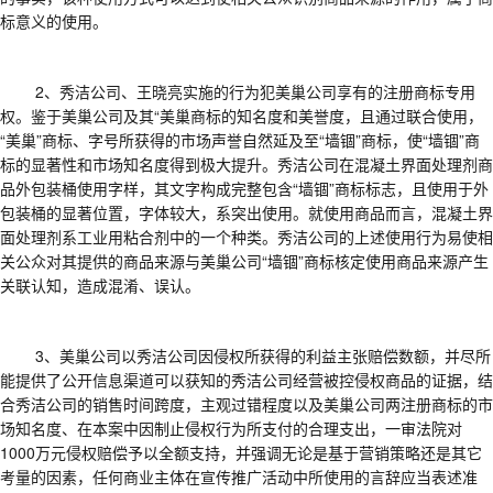
标意义的使用。
2、
秀洁公司、王晓亮实施的行为犯美巢公司享有的注册商标专用
权。鉴于美巢公司及其
“美巢商标的知名度和美誉度，且通过联合使用，
“美巢”商标、字号所获得的市场声誉自然延及至“墙锢”商标，使“墙锢”商
标的显著性和市场知名度得到极大提升。秀洁公司在混凝土界面处理剂商
品外包装桶使用字样，其文字构成完整包含“墙锢”商标标志，且使用于外
包装桶的显著位置，字体较大，系突出使用。就使用商品而言，混凝土界
面处理剂系工业用粘合剂中的一个种类。秀洁公司的上述使用行为易使相
关公众对其提供的商品来源与美巢公司“墙锢”商标核定使用商品来源产生
关联认知，造成混淆、误认。
3
、美巢公司以秀洁公司因侵权所获得的利益主张赔偿数额，并尽所
能提供了公开信息渠道可以获知的秀洁公司经营被控侵权商品的证据，结
合秀洁公司的销售时间跨度，主观过错程度以及美巢公司两注册商标的市
场知名度、在本案中因制止侵权行为所支付的合理支出，一审法院对
1000
万元侵权赔偿予以全额支持，并强调无论是基于营销策略还是其它
考量的因素，任何商业主体在宣传推广活动中所使用的言辞应当表述准