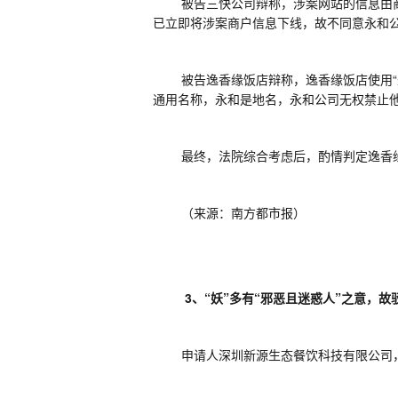
被告三快公司辩称，涉案网站的信息由
已立即将涉案商户信息下线，故不同意永和
被告逸香缘饭店辩称，逸香缘饭店使用
通用名称，永和是地名，永和公司无权禁止
最终，法院综合考虑后，酌情判定逸香
（来源：南方都市报）
3
、“妖”多有“邪恶且迷惑人”之意，故
申请人深圳新源生态餐饮科技有限公司