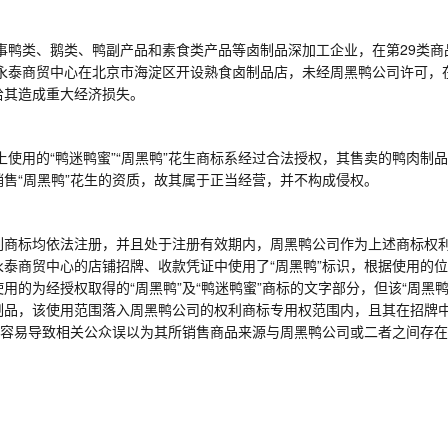
事鸭类、鹅类、鸭副产品和素食类产品等卤制品深加工企业，在第
29
类商
永泰商贸中心在北京市海淀区开设熟食卤制品店，未经周黑鸭公司许可，
给其造成重大经济损失。
上使用的
“鸭迷鸭蜜”“周黑鸭”花生商标系经过合法授权，其售卖的鸭肉制
售“周黑鸭”花生的资质，故其属于正当经营，并不构成侵权。
系列商标均依法注册，并且处于注册有效期内，周黑鸭公司作为上述商标权
泰商贸中心的店铺招牌、收款凭证中使用了“周黑鸭”标识，根据使用的
用的为经授权取得的“周黑鸭”及“鸭迷鸭蜜”商标的文字部分，但该“周黑
品，该使用范围落入周黑鸭公司的权利商标专用权范围内，且其在招牌中
，容易导致相关公众误以为其所销售商品来源与周黑鸭公司或二者之间存