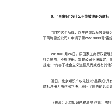
5
、“黑寡妇”为什么不能被注册为商标
“雷蛇”这个品牌，以生产游戏竞技设
下简称雷蛇公司）申请了第
25519099
号“雷
2018
年
9
月
26
日，原国家工商行政管理
社会影响，不得注册。雷蛇公司不服裁定，向
规定：“有害于社会主义道德风尚或者有其他
近日，北京知识产权法院以
“黑寡妇”
商标注册为由作出判决，驳回了原告的诉讼
（来源：北京知识产权法院
作者：陈叶