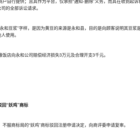
商户自行提供；且其作为平台，仅承担
“通知
-
删除”义务，而其在收到起
公司的全部诉讼请求。
“永和豆浆”字样，是因为黄豆的来源是永和县，目的是向顾客说明其豆浆
他人使用。
缘饭店向永和公司赔偿经济损失
3
万元及合理开支
3
千元。
驳回“妖鸡”商标
，不服商标局的
“妖鸡”商标驳回注册申请决定，向商评委申请复审。