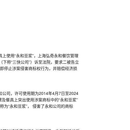
具上使用“永和豆浆”，上海弘奇永和餐饮管理
（下称“三快公司”）诉至法院，要求二被告立
立即停止涉案侵害商标权行为，并赔偿经济损
和公司，许可使用期为
2014
年
4
月
7
日至
2024
牌及餐具上突出使用涉案商标中的“永和豆浆”
为“永和豆浆”， 侵害了永和公司的商标