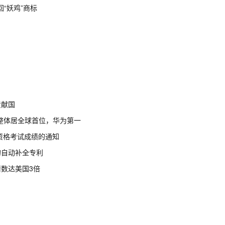
回“妖鸡”商标
贡献国
整体居全球首位，华为第一
资格考试成绩的通知
的自动补全专利
请数达美国
3
倍