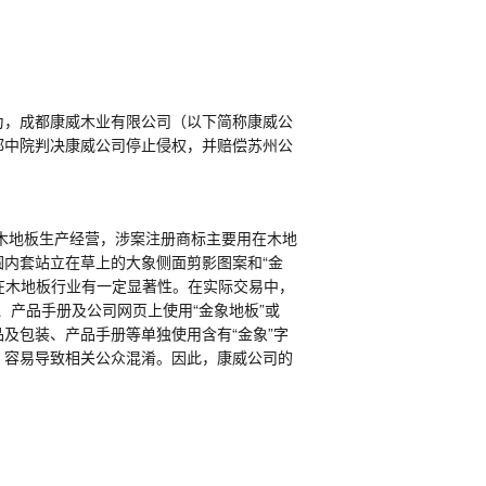
为，成都康威木业有限公司（以下简称康威公
都中院判决康威公司停止侵权，并赔偿苏州公
木地板生产经营，涉案注册商标主要用在木地
圆内套站立在草上的大象侧面剪影图案和
“金
在木地板行业有一定显著性。在实际交易中，
、产品手册及公司网页上使用“金象地板”或
及包装、产品手册等单独使用含有“金象”字
，容易导致相关公众混淆。因此，康威公司的