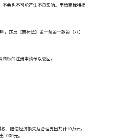
，不会也不可能产生不良影响。申请商标特指
影响，违反《商标法》第十条第一款第（八）
请商标的注册申请予以驳回。
侵权、赔偿经济损失及合理支出共计
10
万元。
出
1000
元。