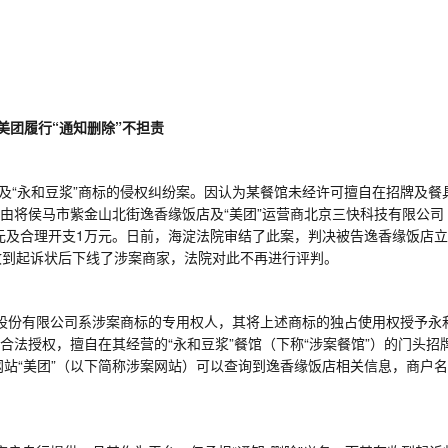
美团履行“通知删除”不担责
及“永和豆浆”商标的侵权纠纷案。因认为某餐馆未经许可擅自在招牌及餐
为由将侯马市紫金山北街逸香缘饭店及“美团”运营商北京三快科技有限公司
元及合理开支
1
万元。日前，海淀法院审结了此案，判决被告逸香缘饭店
收到起诉状后下线了涉案商家，法院对此不再进行评判。
股份有限公司系涉案商标的专用权人，其将上述商标的独占使用权授予永
合法授权，擅自在其经营的“永和豆浆”餐馆（下称“涉案餐馆”）的门头招
站“美团”（以下简称涉案网站）可以查询到逸香缘饭店相关信息，商户名称