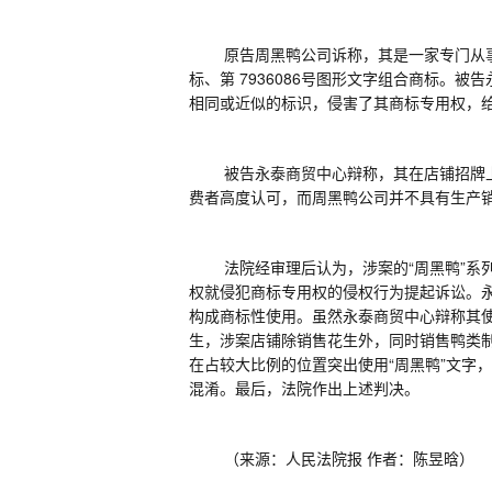
原告周黑鸭公司诉称，其是一家专门从
标、第
7936086
号图形文字组合商标。被告
相同或近似的标识，侵害了其商标专用权，
被告永泰商贸中心辩称，其在店铺招牌
费者高度认可，而周黑鸭公司并不具有生产销
法院经审理后认为，涉案的
“周黑鸭”
权就侵犯商标专用权的侵权行为提起诉讼。永
构成商标性使用。虽然永泰商贸中心辩称其使
生，涉案店铺除销售花生外，同时销售鸭类制
在占较大比例的位置突出使用“周黑鸭”文字
混淆。最后，法院作出上述判决。
（来源：人民法院报
作者：陈昱晗）