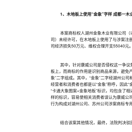
1
、木地板上使用“金象”字样 成都一木
本案商标权人湖州金象木业有限公司（
司）未经许可，在木地板上使用了与涉案注
司经济损失
50
万元、维权合理开支
55040
元
其中，针对康威公司是否侵权这一争议
板上，而商标的作用是识别商品来源，避免
象”二字组成。其中，“金象”二字经湖州公
经营者和消费者也都是以“金象”称呼，因此
“卡通大象图案
+
金象地板”标识，均包含了相
样的标识，容易使相关消费者误认为康威公
行为构成对湖州公司、苏州公司涉案商标专
结合该案其他情况，最终，法院判决驳