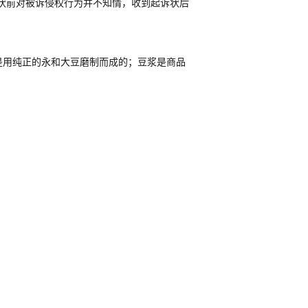
诉状前对被诉侵权行为并不知情，收到起诉状后
是用纯正的永和大豆磨制而成的；豆浆是商品