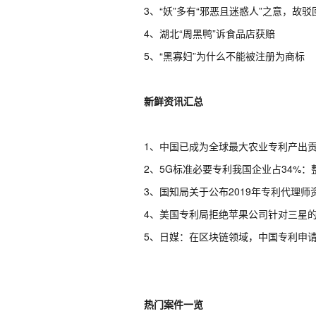
3
、“妖”多有“邪恶且迷惑人”之意，故驳
4
、湖北“周黑鸭”诉食品店获赔
5
、“黑寡妇”为什么不能被注册为商标
新鲜资讯汇总
1
、中国已成为全球最大农业专利产出
2
、
5G
标准必要专利我国企业占
34%
：
3
、国知局关于公布
2019
年专利代理师
4
、美国专利局拒绝苹果公司针对三星
5
、日媒：在区块链领域，中国专利申
热门案件一览