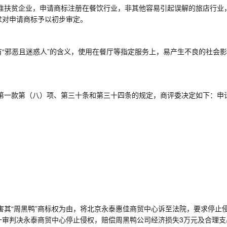
准扶贫企业，申请商标注册在餐饮行业，非其他容易引起误解的旅店行业
求对申请商标予以初步审定。
多有“邪恶且迷惑人”的含义，使用在餐厅等指定服务上，易产生不良的社会
第一款第（八）项、第三十条和第三十四条的规定，商评委决定如下：申
害其
“周黑鸭”商标权为由，将北京永泰惠佳商贸中心诉至法院，要求停止
一审判决永泰商贸中心停止侵权，赔偿周黑鸭公司经济损失
3
万元及合理支