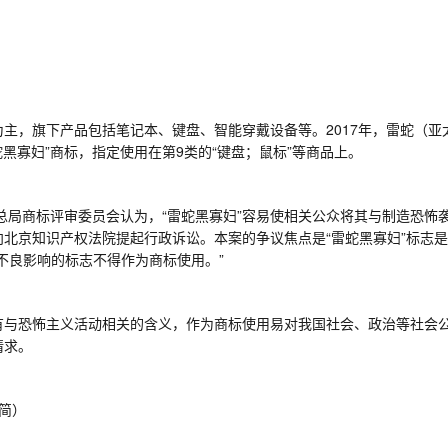
备为主，旗下产品包括笔记本、键盘、智能穿戴设备等。
2017
年，雷蛇（亚
蛇黑寡妇”商标，指定使用在第
9
类的“键盘；鼠标”等商品上。
总局商标评审委员会认为，“雷蛇黑寡妇”容易使相关公众将其与制造恐怖
北京知识产权法院提起行政诉讼。本案的争议焦点是“雷蛇黑寡妇”标志
不良影响的标志不得作为商标使用。”
具有与恐怖主义活动相关的含义，作为商标使用易对我国社会、政治等社会
请求。
简）