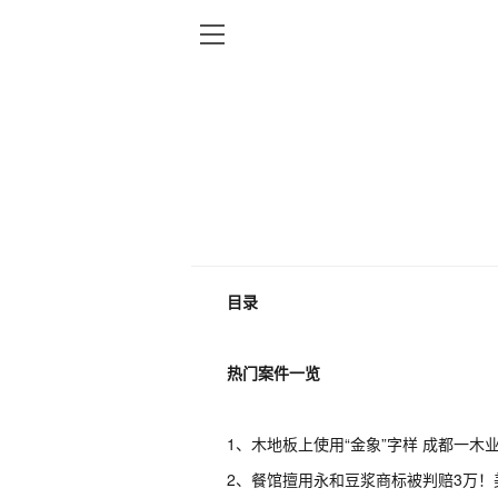
目录
热门案件一览
1
、木地板上使用“金象”字样 成都一木
2
、餐馆擅用永和豆浆商标被判赔
3
万！