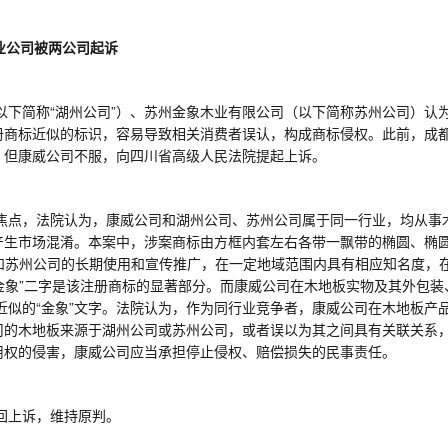
业公司被两公司起诉
以下简称
“湖州公司”）、苏州金象木业有限公司（以下简称苏州公司）认
册商标近似的标识，容易导致相关消费者误认，构成商标侵权。此前，成
。但康威公司不服，向四川省高级人民法院提起上诉。
焦点，法院认为，康威公司和湖州公司、苏州公司属于同一行业，均从事
产生市场混淆。本案中，涉案商标由方框内套左右各带一飘带的椭圆、椭
司和苏州公司的长期使用和宣传推广，在一定地域范围内具有相应知名度，
“金象”二字是该注册商标的显著部分。而康威公司在木地板实物及其外包装
近似的“金象”文字。法院认为，作为同行业竞争者，康威公司在木地板产品
司的木地板来源于湖州公司或苏州公司，或者误以为其之间具有关联关系
用权的侵害，康威公司应当承担停止侵权、赔偿损失的民事责任。
回上诉，维持原判。