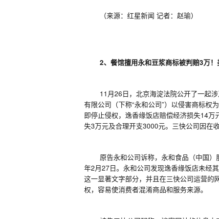
（来源：红星新闻
记者：赵瑜）
2
、餐馆擅用永和豆浆商标被判赔
3
万！
11
月
26
日，北京海淀法院公开了一起涉
有限公司（下称“永和公司”）以侵害商标权
即停止侵权，逸香缘饭店赔偿经济损失
14
万
失
3
万元及合理开支
3000
元。三快公司因在
原告永和公司诉称，永和食品（中国）
年
2
月
27
日。永和公司发现逸香缘饭店未经其
这一显著文字部分，并且在三快公司运营的网
权，容易使消费者混淆商品和服务来源。