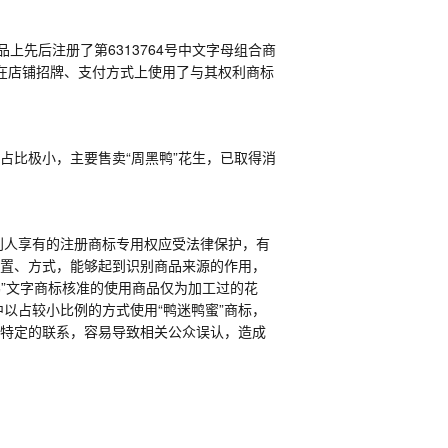
品上先后注册了第
6313764
号中文字母组合商
在店铺招牌、支付方式上使用了与其权利商标
品占比极小，主要售卖“周黑鸭”花生，已取得消
利人享有的注册商标专用权应受法律保护，有
位置、方式，能够起到识别商品来源的作用，
鸭”文字商标核准的使用商品仅为加工过的花
以占较小比例的方式使用“鸭迷鸭蜜”商标，
在特定的联系，容易导致相关公众误认，造成