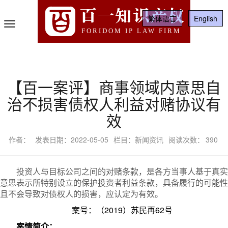
百一知识产权
繁体语言
English
Toggle
FORIDOM IP LAW FIRM
Navigation
【百一案评】商事领域内意思自
治不损害债权人利益对赌协议有
效
作者：
发表日期：2022-05-05
栏目：新闻资讯
阅读次数：
390
投资人与目标公司之间的对赌条款，是各方当事人基于真实
意思表示所特别设立的保护投资者利益条款，具备履行的可能性
且不会导致对债权人的损害，应认定为有效。
案号：
（
2
019
）苏民再
62
号
案情简介：