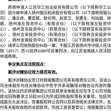
再审申请人江苏华工创业投资有限公司（以下简称华工公
司）因与被申请人扬州锻压机床股份有限公司（以下简称扬锻公
司）、潘云虎、董宏斌、耿长明、赵宏卫、张惠生、何灿焜、钟
捃、扬州淮左投资中心（有限合伙）（以下简称淮左投资中
心）、扬州亚东投资中心（有限合伙）（以下简称亚东投资中
心）、扬州吉安投资中心（有限合伙）（以下简称吉安投资中
心）、扬州金锻投资中心（有限合伙）（以下简称金锻投资中
心）请求公司收购股份纠纷一案，不服江苏省扬州市中级人民法
院（2017）苏10民终2380号民事判决，向江苏省高级人民法院
申请再审。
争议焦点及法院观点：
案涉对赌协议效力是否有效。
案涉对赌协议签订时扬锻集团公司系有限责任公司，且该公
司全体股东均在对赌协议中签字并承诺确保对赌协议内容的履
行。
该协议约定扬锻集团公司及其原全体股东应在华工公司书面
提出回购要求之日起
30
日内完成回购股权等有关事项，包括
成股东大会决议，签署股权转让合同以及其他相关法律文件，支
付有关股权收购的全部款项，完成工商变更登记；
扬锻集团公司