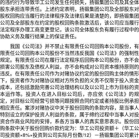
的违约行为导致华工公司发生任何损失，扬锻集团公司及其全体
股东承担连带责任。
上述约定表明，扬锻集团公司及全部股东对
股权回购应当履行的法律程序及法律后果是清楚的，即扬锻集团
公司及全部股东在约定的股权回购条款激活后，该公司应当履行
法定程序办理工商变更登记，该公司全体股东负有履行过程中的
协助义务及履行结果上的保证责任。
我国《公司法》并不禁止有限责任公司回购本公司股份，有
限责任公司回购本公司股份不当然违反我国《公司法》的强制性
规定。有限责任公司在履行法定程序后回购本公司股份，亦不会
损害公司股东及债权人利益，亦不会构成对公司资本维持原则的
违反。在有限责任公司作为对赌协议约定的股份回购主体的情形
下，投资者作为对赌协议相对方所负担的义务不仅限于投入资金
成本，还包括激励完善公司治理结构以及以公司上市为目标的资
本运作等。投资人在进入目标公司后，亦应依《公司法》的规
定，对目标公司经营亏损等问题按照合同约定或者持股比例承担
相应责任。案涉对赌协议中关于股份回购的条款内容，是当事人
特别设立的保护投资人利益的条款，属于缔约过程中当事人对投
资合作商业风险的安排，系各方当事人的真实意思表示。股份回
购条款中关于股份回购价款约定为：华工公司投资额＋（华工公
司投资额×8%×投资到公司实际月份数/12）－扬锻集团公司累计