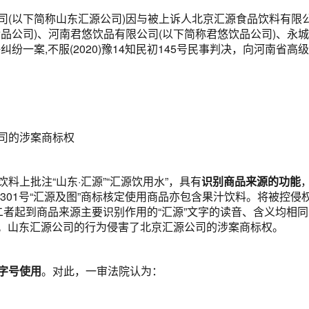
司(以下简称山东汇源公司)因与被上诉人北京汇源食品饮料有限公
品公司)、河南君悠饮品有限公司(以下简称君悠饮品公司)、永
纷一案,不服(2020)豫14知民初145号民事判决，向河南省
司的涉案商标权
料上批注“山东·汇源”“汇源饮用水”，具有
识别商品来源的功能
3301号“汇源及图”商标核定使用商品亦包含果汁饮料。将被控
比，二者起到商品来源主要识别作用的“汇源”文字的读音、含义均相
似。山东汇源公司的行为侵害了北京汇源公司的涉案商标权。
字号使用
。
对此，一审法院认为：