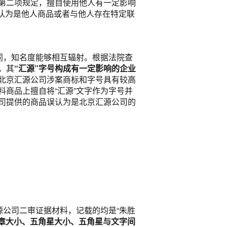
第二项规定，擅自使用他人有一定影响
误认为是他人商品或者与他人存在特定联
同，知名度能够相互辐射。根据法院查
，其
“汇源”字号构成有一定影响的企业
北京汇源公司涉案商标和字号具有较高
商品上擅自将“汇源”文字作为字号并
司提供的商品误认为是北京汇源公司的
源公司二审证据材料，记载的均是“朱胜
章大小、五角星大小、五角星与文字间