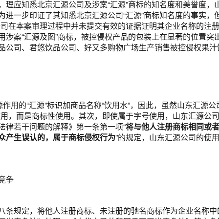
，理应知悉北京汇源公司及涉案“汇源”商标的知名度和美誉度，
进一步印证了其知悉北京汇源公司“汇源”商标知名度的事实，但
公司在本案审理过程中并未提交有效的证据证明其企业名称的注
涉案“汇源及图”商标，被控侵权产品的包装上在显著的位置突出
品公司、君悠饮品公司、好又多购物广场生产销售被控侵权果汁
源作用的“汇源”标识加商品名称“饮用水”，因此，虽然山东汇源
使用，而是商标性使用。其次，即使属于字号使用，山东汇源公
法律若干问题的解释》第一条第一项“
将与他人注册商标相同或
众产生误认的，属于商标侵权行为
”的规定，山东汇源公司的使
竞争
八条规定，将他人注册商标、未注册的驰名商标作为企业名称中