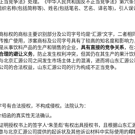
正当竞争法》处理。《中华人民共和国反不正当竞争法》第六条
组织名称(包括简称等)、姓名(包括笔名、艺名、译名等)，引人
商标权的商标主要识别部分及公司字号均是“汇源”文字，二者相
传推广使用，涉案商标及公司字号具有了较高的知名度和影响力
是从事饮料产品的生产和销售的企业，
具有直接的竞争关系
，在
合理的避让义务
，防止发生权利冲突，但其仍在其生产的果汁饮料
与北京汇源公司之间发生市场主体上的混淆，进而将山东汇源公
公司的合法权益，山东汇源公司的行为构成不正当竞争。
”字号有合法授权，不构成侵权。
法院认为：
介绍函的真实性无法确认。
证明授权书上的签字人“朱圣彪”有权出具授权书，且根据山东汇
印章与北京汇源公司提供的起诉状及其他诉讼材料中实际使用的
印