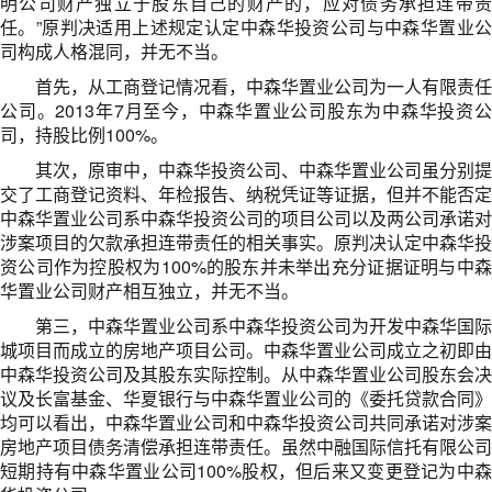
明公司财产独立于股东自己的财产的，应对债务承担连带责
任。”原判决适用上述规定认定中森华投资公司与中森华置业公
司构成人格混同，并无不当。
首先，从工商登记情况看，中森华置业公司为一人有限责任
公司。2013年7月至今，中森华置业公司股东为中森华投资公
司，持股比例100%。
其次，原审中，中森华投资公司、中森华置业公司虽分别提
交了工商登记资料、年检报告、纳税凭证等证据，但并不能否定
中森华置业公司系中森华投资公司的项目公司以及两公司承诺对
涉案项目的欠款承担连带责任的相关事实。原判决认定中森华投
资公司作为控股权为100%的股东并未举出充分证据证明与中森
华置业公司财产相互独立，并无不当。
第三，中森华置业公司系中森华投资公司为开发中森华国际
城项目而成立的房地产项目公司。中森华置业公司成立之初即由
中森华投资公司及其股东实际控制。从中森华置业公司股东会决
议及长富基金、华夏银行与中森华置业公司的《委托贷款合同》
均可以看出，中森华置业公司和中森华投资公司共同承诺对涉案
房地产项目债务清偿承担连带责任。虽然中融国际信托有限公司
短期持有中森华置业公司100%股权，但后来又变更登记为中森