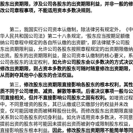
股东出资期限，涉及公司各股东的出资期限利益，并非一般的修
改公司章程事项，不能适用资本多数决规则
。
第二，我国实行公司资本认缴制，除法律另有规定外，《中
华人民共和国公司法》第二十八条规定，“股东应当按期足额缴
纳公司章程中规定的各自所认缴的出资额”，即法律赋予公司股
东出资期限利益，允许公司各股东按照章程规定的出资期限缴纳
出资。股东的出资期限利益，是公司资本认缴制的核心要义，系
公司各股东的法定权利，
如允许公司股东会以多数决的方式决议
修改出资期限，则占资本多数的股东可随时随意修改出资期限，
从而剥夺其他中小股东的合法权益。
第三，
修改股东出资期限直接影响各股东的根本权利，其性
质不同于公司增资、减资、解散等事项
。后者决议事项一般与公
司直接相关，但并不直接影响公司股东之固有权利。
如增资过程
中，不同意增资的股东，其已认缴或已实缴部分的权益并未改
变，仅可能因增资而被稀释股份比例。而修改股东出资期限直接
关系到公司各股东的切身利益。如允许适用资本多数决，不同意
提前出资的股东将可能因未提前出资而被剥夺或限制股东权益，
直接影响股东根本利益。
因此，修改股东出资期限不能简单等同