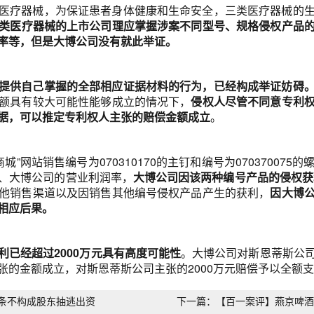
医疗器械，为保证患者身体健康和生命安全，三类医疗器械的
类医疗器械的上市公司理应掌握涉案不同型号、规格侵权产品
率等，但是大博公司没有就此举证。
提供自己掌握的全部相应证据材料的行为，已经构成举证妨碍
额具有较大可能性能够成立的情况下，
侵权人尽管不同意专利
据，可以推定专利权人主张的赔偿金额成立
。
商城”网站销售编号为070310170的主钉和编号为0703700
、大博公司的营业利润率，
大博公司因该两种编号产品的侵权获利
他销售渠道以及因销售其他编号侵权产品产生的获利，
因大博
相应后果。
已经超过2000万元具有高度可能性
。大博公司对斯恩蒂斯公
张的金额成立，对斯恩蒂斯公司主张的2000万元赔偿予以全额
条不构成股东抽逃出资
下一篇：【百一案评】燕京啤酒