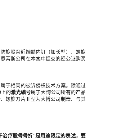
、防旋股骨近端髓内钉（加长型）、螺旋
斯恩蒂斯公司在本案中提交的经公证购买
品属于相同的被诉侵权技术方案。除通过
物上的
激光编号
属于大博公司所有的产品
°、螺旋刀片Ⅱ型为大博公司制造、与其
于治疗股骨骨折”是用途限定的表述，要