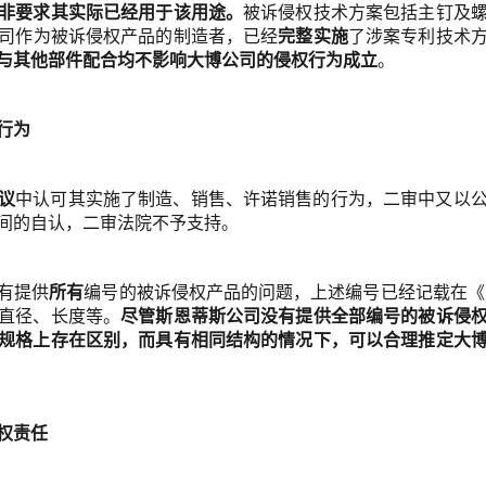
非要求其实际已经用于该用途。
被诉侵权技术方案包括主钉及
司作为被诉侵权产品的制造者，已经
完整实施
了涉案专利技术
与其他部件配合均不影响大博公司的侵权行为成立
。
行为
议
中认可其实施了制造、销售、许诺销售的行为，二审中又以
间的自认，二审法院不予支持。
有提供
所有
编号的被诉侵权产品的问题，上述编号已经记载在《产
直径、长度等。
尽管斯恩蒂斯公司没有提供全部编号的被诉侵
规格上存在区别，而具有相同结构的情况下，可以合理推定大
权责任