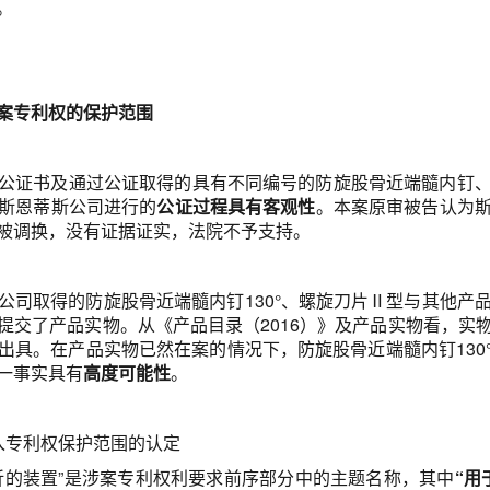
。
案专利权的保护范围
公证书及通过公证取得的具有不同编号的防旋股骨近端髓内钉
斯恩蒂斯公司进行的
公证过程具有客观性
。本案原审被告认为
被调换，没有证据证实，法院不予支持。
公司取得的防旋股骨近端髓内钉130°、螺旋刀片Ⅱ型与其他产
提交了产品实物。从《产品目录（2016）》及产品实物看，实
出具。在产品实物已然在案的情况下，防旋股骨近端髓内钉130
一事实具有
高度可能性
。
入专利权保护范围的认定
折的装置”是涉案专利权利要求前序部分中的主题名称，其中
“用