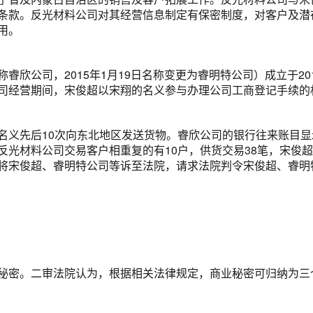
条款。反光材料公司对其经营信息制定有保密制度，对客户及潜
用。
睿欣公司，2015年1月19日名称变更为睿明特公司）成立于2
司经营期间，宋俊超以宋翔的名义参与办理公司工商登记手续的
义先后10次向东北地区发送货物。睿欣公司的银行往来账目显示，自
反光材料公司交易客户相重复的有10户，供货交易38笔，宋俊超
将宋俊超、睿明特公司等诉至法院，请求法院判令宋俊超、睿明
秘密。二审法院认为，根据相关法律规定，商业秘密可归纳为三个