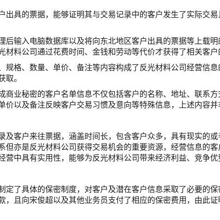
户出具的票据，能够证明其与交易记录中的客户发生了实际交易
理后输入电脑数据库以及将向东北地区客户出具的票据等上载明
光材料公司通过花费时间、金钱和劳动等代价才获得了相关客户
、规格、数量、单价、备注等内容构成了反光材料公司经营信息
获取。
成商业秘密的客户名单信息不仅包括客户的名称、地址、联系方
单价以及备注反映客户交易习惯及意向等特殊信息，上述内容并
录及客户来往票据，涵盖时间长，包含客户众多，具有现实的或
系但亦是反光材料公司获得交易机会的重要资源，经营信息的客
经营中具有实用性，能够为反光材料公司带来经济利益、竞争优
制定了具体的保密制度，对客户及潜在客户信息采取了必要的保
款，且向宋俊超以及其他业务员支付了相应的保密费用，由此证