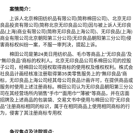
案情简介：
上诉人北京棉田纺织品有限公司(简称棉田公司)、北京无印
良品投资有限公司(简称北京无印良品公司)因与被上诉人无印良
品(上海)商业有限公司(简称无印良品上海公司)、无印良品(上海)
商业有限公司北京朝阳第三分公司(无印良品朝阳第三分公司)侵
害商标权纠纷一案，不服一审判决，提起上诉。
棉田公司是第24类日用纺织品、毛巾等商品上“无印良品”及
“無印良品”商标的权利人。北京无印良品公司系棉田公司的控股
子公司，经棉田公司授权取得商标的使用权及维权权利。株式会
社良品计画经核准注册取得第35类零售服务上的“無印良品”商
标，无印良品上海公司经其母公司良品计画许可，在提供商品或
服务时使用上述注册商标。棉田公司认为无印良品朝阳第三分公
司在其经营场所内销售"手巾""面用巾""薄被"等商品，并在店面
招牌及上述商品的包装袋、交易文书中使用与棉田公司"无印良
品"注册商标相同的标识，属于在相同商品上使用相同商标的行
为，侵害了其注册商标专用权
争议焦点及法院观点: