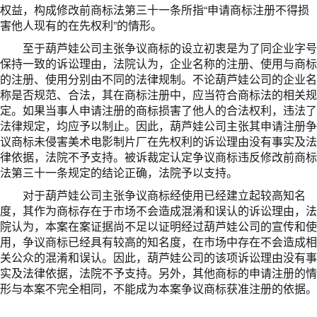
权益，构成修改前商标法第三十一条所指“申请商标注册不得损
害他人现有的在先权利”的情形。
至于葫芦娃公司主张争议商标的设立初衷是为了同企业字号
保持一致的诉讼理由，法院认为，企业名称的注册、使用与商标
的注册、使用分别由不同的法律规制。不论葫芦娃公司的企业名
称是否规范、合法，其在商标注册中，应当符合商标法的相关规
定。如果当事人申请注册的商标损害了他人的合法权利，违法了
法律规定，均应予以制止。因此，葫芦娃公司主张其申请注册争
议商标未侵害美术电影制片厂在先权利的诉讼理由没有事实及法
律依据，法院不予支持。被诉裁定认定争议商标违反修改前商标
法第三十一条规定的结论正确，法院予以支持。
对于葫芦娃公司主张争议商标经使用已经建立起较高知名
度，其作为商标存在于市场不会造成混淆和误认的诉讼理由，法
院认为，本案在案证据尚不足以证明经过葫芦娃公司的宣传和使
用，争议商标已经具有较高的知名度，在市场中存在不会造成相
关公众的混淆和误认。因此，葫芦娃公司的该项诉讼理由没有事
实及法律依据，法院不予支持。另外，其他商标的申请注册的情
形与本案不完全相同，不能成为本案争议商标获准注册的依据。