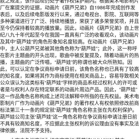
款之规定，该作品现仍处于著作权保护期内。根据美术电影制片
厂在案提交的证据，动画片《葫芦兄弟》自1986年完成创作发
表后，以及后续电影版发行以来，通过电视台、影院、互联网等
多种渠道进行了广泛、持续地播放，荣获了诸多荣誉奖项，并且
至今仍保持着较高的播放量。因此，动画片《葫芦兄弟》自上世
纪八九十年代起至今在我国一直具有广泛的收看观众，该动画片
及其中“葫芦娃”的角色形象知名度较高。在动画片《葫芦兄弟》
中，主人公葫芦兄弟被其他角色称为“葫芦娃”；此外，这一称呼
在影片主题曲的开头出现，歌曲中被反复提及，随着动画片的热
播，主题曲的广泛传唱，“葫芦娃”的称谓也被大众所熟知。因
此，可以认定在争议商标申请日前，该角色名称也已具有了较高
的知名度，如果将其作为商标使用在相关商品上，容易导致相关
公众误认为这类标有“葫芦娃”字样的商品系经过权利人的许可或
者是与权利人存在特定联系的动画片周边产品。因此，“葫芦娃”
这一作品角色名称构成上述司法解释中所指的在先权益。美术电
影制片厂作为动画片《葫芦兄弟》的著作权人有权依照修改前商
标法第三十一条的规定就“葫芦娃”角色名称主张在先权利保护。
葫芦娃公司主张“葫芦娃”这一角色名称在争议商标申请注册日前
不具有较高知名度，不应据此主张权利的诉讼理由没有事实及法
律依据，法院不予支持。