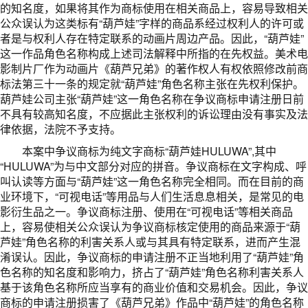
的知名度，如果将其作为商标使用在相关商品上，容易导致相关
公众误认为这类标有“葫芦娃”字样的商品系经过权利人的许可或
者是与权利人存在特定联系的动画片周边产品。因此，“葫芦娃”
这一作品角色名称构成上述司法解释中所指的在先权益。美术电
影制片厂作为动画片《葫芦兄弟》的著作权人有权依照修改前商
标法第三十一条的规定就“葫芦娃”角色名称主张在先权利保护。
葫芦娃公司主张“葫芦娃”这一角色名称在争议商标申请注册日前
不具有较高知名度，不应据此主张权利的诉讼理由没有事实及法
律依据，法院不予支持。
本案中争议商标为纯文字商标“葫芦娃HULUWA”,其中
“HULUWA”为与中文部分对应的拼音。争议商标在文字构成、呼
叫认读等方面与“葫芦娃”这一角色名称完全相同。而在目前的商
业环境下，“可视电话”等用品与人们生活息息相关，是常见的电
影衍生品之一。争议商标注册、使用在“可视电话”等相关商品
上，容易使相关公众误认为争议商标核定使用的商品来源于“葫
芦娃”角色名称的利害关系人或与其具有特定联系，进而产生混
淆误认。因此，争议商标的申请注册不正当地利用了“葫芦娃”角
色名称的知名度和影响力，挤占了“葫芦娃”角色名称利害关系人
基于该角色名称所应当享有的商业价值和交易机会。因此，争议
商标的申请注册损害了《葫芦兄弟》作品中“葫芦娃”的角色名称