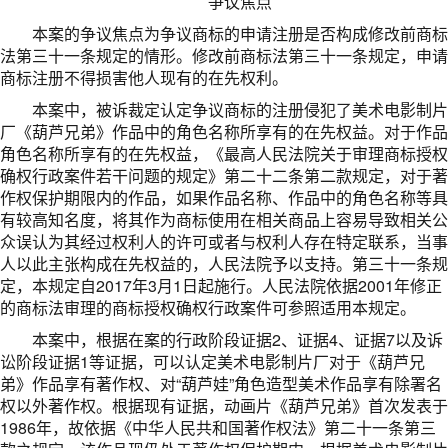
争议焦点
本案的争议焦点为争议商标的申请注册是否构成修改前商标
法第三十一条规定的情形。修改前商标法第三十一条规定，申请
商标注册不得损害他人现有的在先权利。
本案中，被诉裁定认定争议商标的注册侵犯了美术电影制片
厂《葫芦兄弟》作品中的角色名称所享有的在先权益。对于作品
角色名称所享有的在先权益，《最高人民法院关于审理商标授权
确权行政案件若干问题的规定》第二十二条第二款规定，对于著
作权保护期限内的作品，如果作品名称、作品中的角色名称等具
有较高知名度，将其作为商标使用在相关商品上容易导致相关公
众误认为其经过权利人的许可或者与权利人存在特定联系，当事
人以此主张构成在先权益的，人民法院予以支持。第三十一条规
定，本规定自2017年3月1日起施行。人民法院依据2001年修正
的商标法审理的商标授权确权行政案件可参照适用本规定。
本案中，根据在案的行政阶段证据2、证据4、证据7以及诉
讼阶段证据1等证据，可以认定美术电影制片厂对于《葫芦兄
弟》作品享有著作权、对“葫芦娃”角色造型美术作品享有除署名
权以外著作权。根据现有证据，动画片《葫芦兄弟》首次发表于
1986年，故依据《中华人民共和国著作权法》第二十一条第三