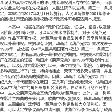
众误认为其经过权利人的许可或者与权利人存在特定联系，当事
人以此主张构成在先权益的，人民法院予以支持。第三十一条规
定，本规定自2017年3月1日起施行。人民法院依据2001年修正
的商标法审理的商标授权确权行政案件可参照适用本规定。
本案中，根据在案的行政阶段证据2、证据4、证据7以及诉
讼阶段证据1等证据，可以认定美术电影制片厂对于《葫芦兄
弟》作品享有著作权、对“葫芦娃”角色造型美术作品享有除署名
权以外著作权。根据现有证据，动画片《葫芦兄弟》首次发表于
1986年，故依据《中华人民共和国著作权法》第二十一条第三
款之规定，该作品现仍处于著作权保护期内。根据美术电影制片
厂在案提交的证据，动画片《葫芦兄弟》自1986年完成创作发
表后，以及后续电影版发行以来，通过电视台、影院、互联网等
多种渠道进行了广泛、持续地播放，荣获了诸多荣誉奖项，并且
至今仍保持着较高的播放量。因此，动画片《葫芦兄弟》自上世
纪八九十年代起至今在我国一直具有广泛的收看观众，该动画片
及其中“葫芦娃”的角色形象知名度较高。在动画片《葫芦兄弟》
中，主人公葫芦兄弟被其他角色称为“葫芦娃”；此外，这一称呼
在影片主题曲的开头出现，歌曲中被反复提及，随着动画片的热
播，主题曲的广泛传唱，“葫芦娃”的称谓也被大众所熟知。因
此，可以认定在争议商标申请日前，该角色名称也已具有了较高