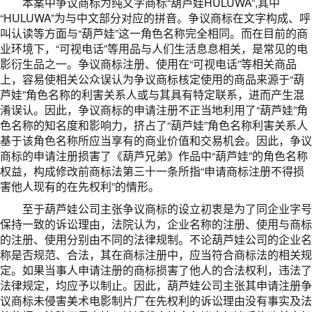
本案中争议商标为纯文字商标“葫芦娃HULUWA”,其中
“HULUWA”为与中文部分对应的拼音。争议商标在文字构成、呼
叫认读等方面与“葫芦娃”这一角色名称完全相同。而在目前的商
业环境下，“可视电话”等用品与人们生活息息相关，是常见的电
影衍生品之一。争议商标注册、使用在“可视电话”等相关商品
上，容易使相关公众误认为争议商标核定使用的商品来源于“葫
芦娃”角色名称的利害关系人或与其具有特定联系，进而产生混
淆误认。因此，争议商标的申请注册不正当地利用了“葫芦娃”角
色名称的知名度和影响力，挤占了“葫芦娃”角色名称利害关系人
基于该角色名称所应当享有的商业价值和交易机会。因此，争议
商标的申请注册损害了《葫芦兄弟》作品中“葫芦娃”的角色名称
权益，构成修改前商标法第三十一条所指“申请商标注册不得损
害他人现有的在先权利”的情形。
至于葫芦娃公司主张争议商标的设立初衷是为了同企业字号
保持一致的诉讼理由，法院认为，企业名称的注册、使用与商标
的注册、使用分别由不同的法律规制。不论葫芦娃公司的企业名
称是否规范、合法，其在商标注册中，应当符合商标法的相关规
定。如果当事人申请注册的商标损害了他人的合法权利，违法了
法律规定，均应予以制止。因此，葫芦娃公司主张其申请注册争
议商标未侵害美术电影制片厂在先权利的诉讼理由没有事实及法