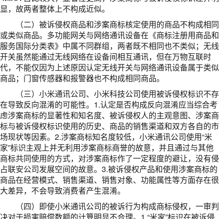
显，故两者整体上不构成近似。
（二）被诉侵权商品和涉案商标核定使用的商品不构成相同
或类似商品。多功能网关与网络通讯设备在《商标注册用商品和
服务国际分类表》中属不同群组，两者既不相同也不类似；无线
开关虽然能通过无线网络在设备间相互通讯，但在万物互联时
代，不能仅因为上述原因认定无线开关与网络通讯设备属于类似
商品；门窗传感器和报警器也不构成相同商品。
（三）小米通讯公司、小米科技公司使用被诉侵权标识不存
在导致反向混淆的可能性。1.认定是否构成反向混淆应当综合考
虑涉案商标的显著性和知名度、被诉侵权人的主观意图、涉案商
标与被诉侵权标识使用的历史、商品的销售渠道和双方各自的市
场现状等因素。2.涉案商标知名度较低，小米通讯公司使用“米
家”标识主观上并无利用涉案商标商誉的故意，并且通过与其他
商标共同使用的方式，对涉案商标作了一定程度的避让，没有侵
占联安公司发展空间的故意。3.被诉侵权产品和使用涉案商标的
商品在经营模式、销售渠道、销售对象、功能属性等方面存在很
大差异，不会导致消费者产生混淆。
（四）即使小米通讯公司的被诉行为构成商标侵权，一审判
决对于损害赔偿数额的计算明显不合理。1.“米家”标识在被诉侵