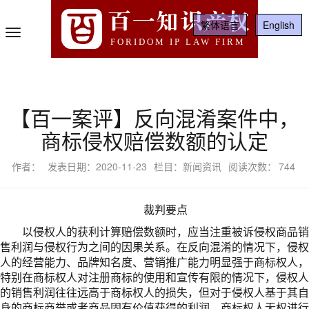
百一知识产权
繁体语言
English
Toggle
FORIDOM IP LAW FIRM
Navigation
【百一案评】反向混淆案件中，
商标侵权赔偿数额的认定
作者：
发表日期：2020-11-23
栏目：新闻资讯
阅读次数：
744
裁判要点
以侵权人的获利计算赔偿数额时，应当注重被诉侵权商品销
售利润与侵权行为之间的因果关系。在反向混淆的情况下，侵权
人的经营能力、品牌知名度、营销推广能力明显强于商标权人，
特别在商标权人对注册商标的使用和宣传有限的情况下，侵权人
的销售利润往往远高于商标权人的损失，但对于侵权人基于其自
身的商标商誉或者商品固有价值获得的利润，商标权人无权进行