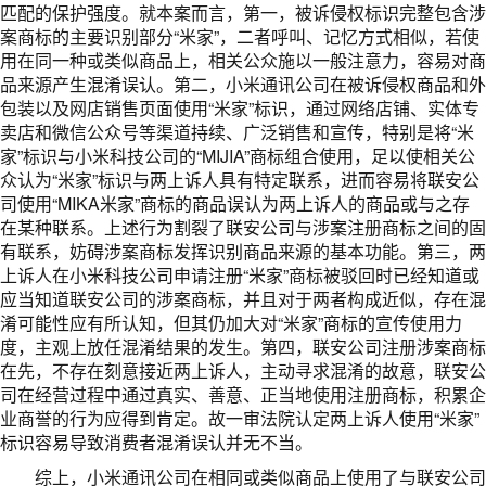
匹配的保护强度。就本案而言，第一，被诉侵权标识完整包含涉
案商标的主要识别部分“米家”，二者呼叫、记忆方式相似，若使
用在同一种或类似商品上，相关公众施以一般注意力，容易对商
品来源产生混淆误认。第二，小米通讯公司在被诉侵权商品和外
包装以及网店销售页面使用“米家”标识，通过网络店铺、实体专
卖店和微信公众号等渠道持续、广泛销售和宣传，特别是将“米
家”标识与小米科技公司的“MIJIA”商标组合使用，足以使相关公
众认为“米家”标识与两上诉人具有特定联系，进而容易将联安公
司使用“MIKA米家”商标的商品误认为两上诉人的商品或与之存
在某种联系。上述行为割裂了联安公司与涉案注册商标之间的固
有联系，妨碍涉案商标发挥识别商品来源的基本功能。第三，两
上诉人在小米科技公司申请注册“米家”商标被驳回时已经知道或
应当知道联安公司的涉案商标，并且对于两者构成近似，存在混
淆可能性应有所认知，但其仍加大对“米家”商标的宣传使用力
度，主观上放任混淆结果的发生。第四，联安公司注册涉案商标
在先，不存在刻意接近两上诉人，主动寻求混淆的故意，联安公
司在经营过程中通过真实、善意、正当地使用注册商标，积累企
业商誉的行为应得到肯定。故一审法院认定两上诉人使用“米家”
标识容易导致消费者混淆误认并无不当。
综上，小米通讯公司在相同或类似商品上使用了与联安公司