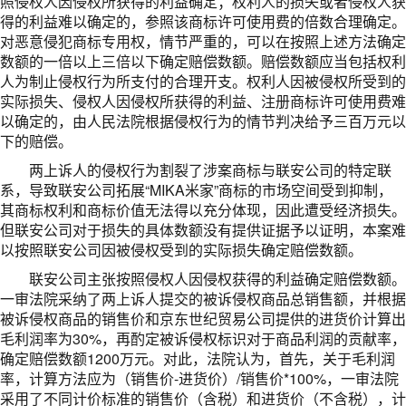
照侵权人因侵权所获得的利益确定；权利人的损失或者侵权人获
得的利益难以确定的，参照该商标许可使用费的倍数合理确定。
对恶意侵犯商标专用权，情节严重的，可以在按照上述方法确定
数额的一倍以上三倍以下确定赔偿数额。赔偿数额应当包括权利
人为制止侵权行为所支付的合理开支。权利人因被侵权所受到的
实际损失、侵权人因侵权所获得的利益、注册商标许可使用费难
以确定的，由人民法院根据侵权行为的情节判决给予三百万元以
下的赔偿。
两上诉人的侵权行为割裂了涉案商标与联安公司的特定联
系，导致联安公司拓展“MIKA米家”商标的市场空间受到抑制，
其商标权利和商标价值无法得以充分体现，因此遭受经济损失。
但联安公司对于损失的具体数额没有提供证据予以证明，本案难
以按照联安公司因被侵权受到的实际损失确定赔偿数额。
联安公司主张按照侵权人因侵权获得的利益确定赔偿数额。
一审法院采纳了两上诉人提交的被诉侵权商品总销售额，并根据
被诉侵权商品的销售价和京东世纪贸易公司提供的进货价计算出
毛利润率为30%，再酌定被诉侵权标识对于商品利润的贡献率，
确定赔偿数额1200万元。对此，法院认为，首先，关于毛利润
率，计算方法应为（销售价-进货价）/销售价*100%，一审法院
采用了不同计价标准的销售价（含税）和进货价（不含税），计