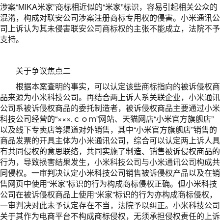
涉案“MIKA米家”商标相近似的“米家”标识，容易引起相关公众的
混淆，构成对联安公司涉案注册商标专用权的侵害。小米通讯公
司上诉认为其未侵害联安公司商标权的主张不能成立，法院不予
支持。
关于争议焦点二
根据本案查明的事实，可以认定该些商标指向的被诉侵权商
品来源为小米科技公司。再结合两上诉人系关联企业，小米通讯
公司系被诉侵权商品的委托制造者，被诉侵权商品主要通过小米
科技公司经营的“×××.ｃｏｍ”网站、天猫网店“小米官方旗舰店”
以及线下专卖店等渠道对外销售，其中“小米官方旗舰店”销售的
商品发票的开具主体为小米通讯公司，综合可以认定两上诉人具
有共同侵权的意思联络，共同实施了制造、销售被诉侵权商品的
行为，导致损害结果发生，小米科技公司与小米通讯公司构成共
同侵权。一审判决认定小米科技公司销售被诉侵权产品以及在销
售网页中使用“米家”标识的行为构成商标侵权正确。但小米科技
公司在被诉侵权商品上使用“米家”标识的行为亦构成商标侵权，
一审判决对此未予认定存在不当，法院予以纠正。小米科技公司
关于其作为电商平台不构成商标侵权，无须承担侵权责任的上诉