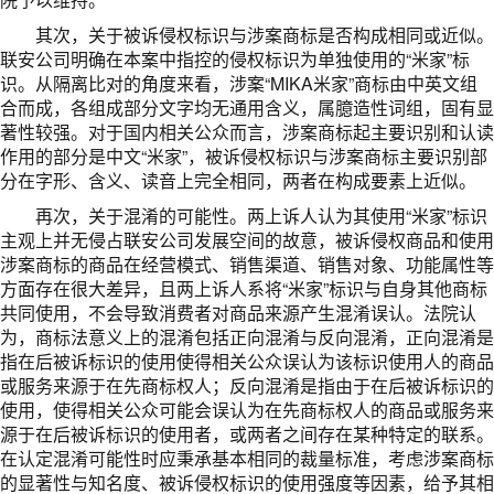
其次，关于被诉侵权标识与涉案商标是否构成相同或近似。
联安公司明确在本案中指控的侵权标识为单独使用的“米家”标
识。从隔离比对的角度来看，涉案“MIKA米家”商标由中英文组
合而成，各组成部分文字均无通用含义，属臆造性词组，固有显
著性较强。对于国内相关公众而言，涉案商标起主要识别和认读
作用的部分是中文“米家”，被诉侵权标识与涉案商标主要识别部
分在字形、含义、读音上完全相同，两者在构成要素上近似。
再次，关于混淆的可能性。两上诉人认为其使用“米家”标识
主观上并无侵占联安公司发展空间的故意，被诉侵权商品和使用
涉案商标的商品在经营模式、销售渠道、销售对象、功能属性等
方面存在很大差异，且两上诉人系将“米家”标识与自身其他商标
共同使用，不会导致消费者对商品来源产生混淆误认。法院认
为，商标法意义上的混淆包括正向混淆与反向混淆，正向混淆是
指在后被诉标识的使用使得相关公众误认为该标识使用人的商品
或服务来源于在先商标权人；反向混淆是指由于在后被诉标识的
使用，使得相关公众可能会误认为在先商标权人的商品或服务来
源于在后被诉标识的使用者，或两者之间存在某种特定的联系。
在认定混淆可能性时应秉承基本相同的裁量标准，考虑涉案商标
的显著性与知名度、被诉侵权标识的使用强度等因素，给予其相