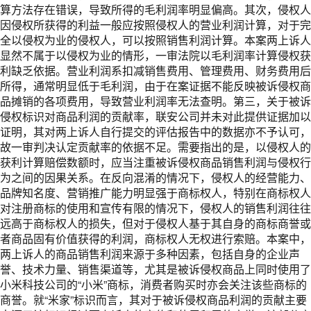
算方法存在错误，导致所得的毛利润率明显偏高。其次，侵权人
因侵权所获得的利益一般应按照侵权人的营业利润计算，对于完
全以侵权为业的侵权人，可以按照销售利润计算。本案两上诉人
显然不属于以侵权为业的情形，一审法院以毛利润率计算侵权获
利缺乏依据。营业利润系扣减销售费用、管理费用、财务费用后
所得，通常明显低于毛利润，由于在案证据不能反映被诉侵权商
品摊销的各项费用，导致营业利润率无法查明。第三，关于被诉
侵权标识对商品利润的贡献率，联安公司并未对此提供证据加以
证明，其对两上诉人自行提交的评估报告中的数据亦不予认可，
故一审判决认定贡献率的依据不足。需要指出的是，以侵权人的
获利计算赔偿数额时，应当注重被诉侵权商品销售利润与侵权行
为之间的因果关系。在反向混淆的情况下，侵权人的经营能力、
品牌知名度、营销推广能力明显强于商标权人，特别在商标权人
对注册商标的使用和宣传有限的情况下，侵权人的销售利润往往
远高于商标权人的损失，但对于侵权人基于其自身的商标商誉或
者商品固有价值获得的利润，商标权人无权进行索赔。本案中，
两上诉人的商品销售利润来源于多种因素，包括自身的企业声
誉、技术力量、销售渠道等，尤其是被诉侵权商品上同时使用了
小米科技公司的“小米”商标，消费者购买时亦会关注该些商标的
商誉。就“米家”标识而言，其对于被诉侵权商品利润的贡献主要