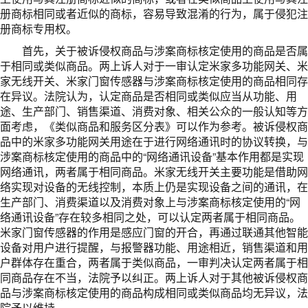
册商标相同或者近似的商标，容易导致混淆的行为，属于侵犯注
册商标专用权。
首先，关于被诉侵权商品与涉案商标核定使用的商品是否属
于相同或类似商品。两上诉人对于一审认定米家多功能网关、米
家无线开关、米家门窗传感器与涉案商标核定使用的商品相同存
在异议。法院认为，认定商品是否相同或类似应当从功能、用
途、生产部门、销售渠道、消费对象、相关公众的一般认知等方
面考虑，《类似商品和服务区分表》可以作为参考。被诉侵权商
品中的米家多功能网关用途在于进行网络通讯时的协议转换，与
涉案商标核定使用的商品中的“网络通讯设备”基本作用都是实现
网络通讯，两者属于相同商品。米家无线开关主要功能是借助网
络实现对设备的无线控制，本质上仍是实现设备之间的通讯，在
生产部门、消费渠道以及消费对象上与涉案商标核定使用的“网
络通讯设备”存在较多相同之处，可以认定两者属于相同商品。
米家门窗传感器的作用是感应门窗的开合，再通过联通其他智能
设备对用户进行提醒，与报警器功能、用途相近，销售渠道和用
户群体存在重合，两者属于类似商品，一审判决认定两者属于相
同商品存在不当，法院予以纠正。两上诉人对于其他被诉侵权商
品与涉案商标核定使用的商品构成相同或类似商品均无异议，法
院予以维持。