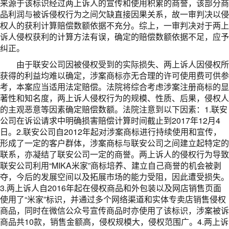
来源于该标识经过两上诉人的宣传和使用积累的商誉，该部分商
品利润与被诉侵权行为之间欠缺直接因果关系，故一审判决以侵
权人的获利计算赔偿数额依据不充分。综上，一审判决对于两上
诉人侵权获利的计算方法有误，确定的赔偿数额依据不足，应予
纠正。
由于联安公司因被侵权受到的实际损失、两上诉人因侵权所
获得的利益均难以确定，涉案商标亦无合理的许可使用费可供参
考，本案应当适用法定赔偿。法院将综合考虑涉案注册商标的显
著性和知名度，两上诉人侵权行为的规模、性质、后果，侵权人
的主观恶意等因素确定赔偿数额。法院注意到以下因素：1.联安
公司在诉讼请求中明确损害赔偿计算时间截止到2017年12月4
日。2.联安公司自2012年起对涉案商标进行持续使用和宣传，
形成了一定的客户群体，涉案商标与联安公司之间建立起特定的
联系，亦凝结了联安公司一定的商誉。两上诉人的侵权行为导致
联安公司利用“MIKA米家”商标培养、建立自己商誉的机会被剥
夺，今后的发展空间以及拓展市场的能力受阻，因此遭受损失。
3.两上诉人自2016年起在侵权商品和外包装以及网店销售页面
使用了“米家”标识，并通过多个网络渠道和实体专卖店销售侵权
商品，同时在微信公众号宣传商品时亦使用了该标识，涉案被诉
商品共10款，销售金额高，侵权规模大，侵权范围广。4.两上诉