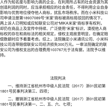
人作为知名度与影响力高的企业，在利用所占有的社会资源为其
创造利润的同时，应当承担相应的社会责任，不得利用企业自身
影响与优势地位侵夺他人商标，扰乱市场秩序。而在小米科技公
司申请注册第18937089号“米家”商标被商标局驳回的情况下，
两上诉人已明知或应知联安公司对“MIKA米家”商标享有权利，
却仍在商品上及宣传中持续、广泛使用“米家”标识，漠视他人商
标权的存在和商标法的相关规定，侵权主观故意明显，在确定赔
偿数额时应予着重考虑。综上，法院确定小米通讯公司、小米科
技公司连带赔偿联安公司经济损失300万元。一审法院确定的联
安公司为维权支出的合理费用103767元于法有据，法院予以维
持。
法院判决
一、维持浙江省杭州市中级人民法院（2017）浙01民初第
1801号民事判决第三、四项；
二、撤销浙江省杭州市中级人民法院（2017）浙01民初第
1801号民事判决第一、二、五、六、七项；