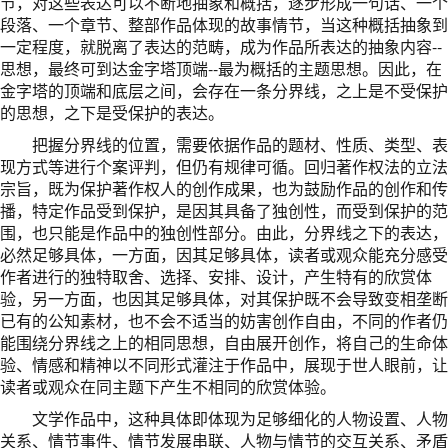
节，对这些表达可以不断地抽象和概括，逐步形成一句话、一个
段落、一个章节、整部作品体现的故事情节，当这种概括抽象到
一定程度，就脱离了表达的范畴，成为作品所表达的抽象内容--
思想，最终可到达金字塔顶端--最为概括的主题思想。因此，在
金字塔的顶端和底层之间，会存在一条分界线，之上是不受保护
的思想，之下是受保护的表达。
把握分界线的位置，需要依据作品的题材、性质、类型、表
现方式等进行个案评判，但仍有规律可循。回归著作权法的立法
宗旨，既为保护著作权人的创作成果，也为鼓励作品的创作和传
播，特定作品受到保护，是因其具备了独创性，而受到保护的范
围，也只能是作品中的独创性部分。由此，分界线之下的表达，
必然足够具体，一方面，因其足够具体，读者或观众能充分感受
作者进行的独特取舍、选择、安排、设计，产生特有的欣赏体
验，另一方面，也因其足够具体，对其保护既不会导致变相垄断
已有的公知素材，也不会不适当的妨害创作自由，不同的作者仍
能围绕分界线之上的相同思想，自由展开创作，将自己的生命体
验、情感和精神以不同形式灌注于作品中，展现于世人眼前，让
读者或观众在同主题下产生不相同的欣赏体验。
文学作品中，这种具体即体现为足够细化的人物设置、人物
关系、情节事件、情节发展串联、人物与情节的交互关系、矛盾