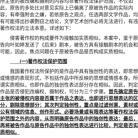
所主张的被改编和摄制的内容均非著作权法保护范围，不仅如
此，原告的多处比对意见实际上已偏离了原被告作品的实际内
容，有牵强附会之嫌，若依原告之观点，任选两部文学作品，均
有可能得出抄袭剽窃之结论，文学艺术创作必将无法进行，有违
著作权法的立法本意。详述如下：
侵害著作权的构成要件为接触加实质相似，本案中，鉴于原
告向叶如婷发送了《后来》剧本，被告方具有接触剧本的机会和
可能，因此，焦点问题在于原被告作品是否构成实质相似。
(一)著作权法保护范围
我国著作权法所保护的是作品中具有独创性的表达，即思想
或情感的表现形式，不包括作品中所反映的思想或情感本身。所
谓实质相似，也即作品的独创性表达部分存在相似。因此，判定
作品是否侵犯改编权、摄制权，可分为三个步骤。
首先确定原告
主张的被侵权内容是否属于作品之表达，也即进行思想表达的区
分，剔除思想部分；其次判定独创性，重点是过滤创意、素材或
公有领域的信息、创作形式、必要场景或有限表达等著作权法保
护范围之外的内容，从而明确原告作品中的独创性表达；最后，
再将被告作品与原告作品中的独创性表达进行比较，判定是否实
质相似。