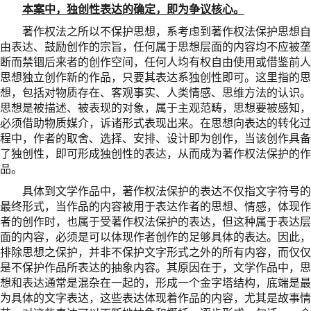
本案中，独创性表达的确定，即为争议核心。
著作权法之所以不保护思想，系考虑到著作权法保护思想自
由表达、鼓励创作的宗旨，任何属于思想层面的内容均不应被垄
断而禁锢后来者的创作空间，任何人均有权自由使用或借鉴前人
思想独立创作新的作品，只要其表达系独创性即可。这里指的思
想，包括对物质存在、客观事实、人类情感、思维方法的认识。
思想是被描述、被表现的对象，属于主观范畴，思想要被感知，
必须借助物质媒介，诉诸形式表现出来。在思想向表达的转化过
程中，作者的取舍、选择、安排、设计即为创作，当该创作具备
了独创性，即可形成独创性的表达，从而成为著作权法保护的作
品。
具体到文学作品中，著作权法保护的表达不仅指文字符号的
最终形式，当作品的内容被用于表达作者的思想、情感，体现作
者的创作时，也属于受著作权法保护的表达，但这种属于表达层
面的内容，必须是可以体现作者创作的足够具体的表达。因此，
排除思想之保护，并非不保护文字形式之外的所有内容，而仅仅
是不保护作品所表达的抽象内容。其原因在于，文学作品中，思
想和表达通常是混杂在一起的，形成一个金字塔结构，底端是最
为具体的文字表达，这些表达体现着作品的内容，尤其是故事情