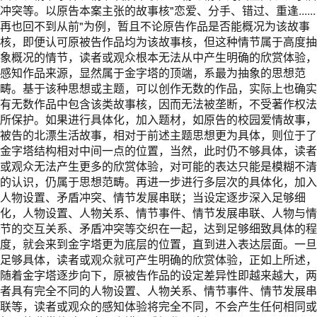
冲突等。以原告本案主张的故事核"恋爱、分手、错过、重逢......
再也回不到从前"为例，暂且不论原告作品是否能概况为该故事
核，即便认可原被告作品均为该故事核，但这种情节属于高度抽
象概况的情节，读者或观众根本无法从中产生明确的欣赏体验，
感知作品来源，显然属于金字塔的顶端，系最为抽象的思想范
畴。基于该种思想或主题，可以创作无数的作品，实际上也确实
有无数作品中包含该类故事核，因而无法被垄断，不受著作权法
所保护。如果进行具体化，加入题材，如原告的校园爱情故事，
被告的北漂生活故事，相对于前述主题思想更为具体，则位于了
金字塔结构相对中间一点的位置，当然，此时仍不够具体，读者
或观众无法产生更多的欣赏体验，对可能的表达只能是模糊不清
的认识，仍属于思想范畴。再进一步进行多层次的具体化，加入
人物设置、矛盾冲突、情节发展串联；当设定逐步深入足够细
化，人物设置、人物关系、情节事件、情节发展串联、人物与情
节的交互关系、矛盾冲突等交织在一起，达到足够细致具体的程
度，就会来到金字塔更为底层的位置，直到进入表达层面。一旦
足够具体，读者或观众就可产生明确的欣赏体验，正如上所述，
随着金字塔逐步向下，原被告作品的设定差异性即越来越大，两
者具有完全不同的人物设置、人物关系、情节事件、情节发展串
联等，读者或观众的感知体验将完全不同，不会产生任何相同或