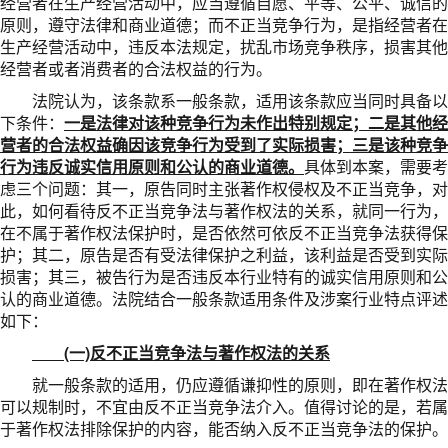
经营者在生产经营活动中，应当遵循自愿、平等、公平、诚信的
原则，遵守法律和商业道德；而不正当竞争行为，是指经营者在
生产经营活动中，违反本法规定，扰乱市场竞争秩序，损害其他
经营者或者消费者的合法权益的行为。
法院认为，该条款系一般条款，适用该条款应当同时具备以
下条件：
一是法律对该种竞争行为未作出特别规定；二是其他经
营者的合法权益确因该竞争行为受到了实际损害；三是该种竞争
行为违反诚实信用原则和公认的商业道德。
具体到本案，需要考
虑三个问题：其一，原告同时主张著作权侵权及不正当竞争，对
此，如何看待反不正当竞争法与著作权法的关系，就同一行为，
在不属于著作权法保护时，是否依然可依反不正当竞争法获得保
护；其二，原告是否有受法律保护之利益，该利益是否受到实际
损害；其三，被告行为是否违反本行业特有的诚实信用原则和公
认的商业道德。法院结合一般条款适用条件及涉案行业特点评述
如下：
(一)反不正当竞争法与著作权法的关系
就一般条款的适用，仍应遵循谦抑性的原则，即在著作权法
可以规制时，不宜由反不正当竞争法介入。值得讨论的是，若属
于著作权法排除保护的内容，能否纳入反不正当竞争法的保护。