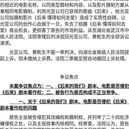
的相近的电影名称，以同类型题材和内容，以及影片摄制方案从
事相同电影摄制，利用光亚公司已获得的歌曲《后来》，给光亚
公司拟摄制影片《后来·懂得如何去爱》造成了实质性妨碍，让
光亚公司的创作心血毁于一旦，失去了拍摄《后来·懂得如何去
爱》商业机会，更损害了原告的市场利益。诉至湖北省武汉市中
级人民法院。法院审理后判决驳回光亚公司、黄乾生的全部诉讼
请求。
光亚公司、黄乾生不服一审判决，向湖北省高级人民法院提
起上诉，但未缴纳上诉费。法院二审裁定按自动撤回上诉处理。
争议焦点
本案争议焦点为：一、《后来的我们》剧本、电影是否侵犯
《后来》剧本著作权；二、被告行为是否构成不正当竞争。
一、关于《后来的我们》剧本、电影是否侵犯《后来》
剧本著作权的问题
原告主张被告侵犯其改编权和摄制权，并列举了二十四处涉
嫌侵权之处，以及主张故事内核相同。经审查，法院认为，原告