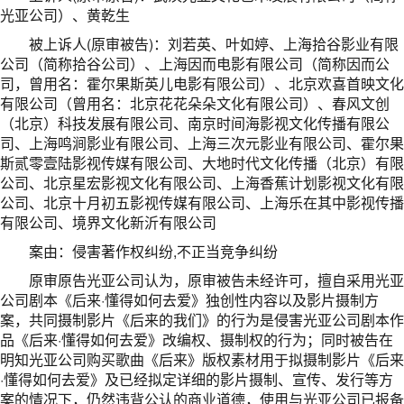
光亚公司）、黄乾生
被上诉人(原审被告)：刘若英、叶如婷、上海拾谷影业有限
公司（简称拾谷公司）、上海因而电影有限公司（简称因而公
司，曾用名：霍尔果斯英儿电影有限公司）、北京欢喜首映文化
有限公司（曾用名：北京花花朵朵文化有限公司）、春风文创
（北京）科技发展有限公司、南京时间海影视文化传播有限公
司、上海鸣涧影业有限公司、上海三次元影业有限公司、霍尔果
斯贰零壹陆影视传媒有限公司、大地时代文化传播（北京）有限
公司、北京星宏影视文化有限公司、上海香蕉计划影视文化有限
公司、北京十月初五影视传媒有限公司、上海乐在其中影视传播
有限公司、境界文化新沂有限公司
案由：侵害著作权纠纷,不正当竞争纠纷
原审原告光亚公司认为，原审被告未经许可，擅自采用光亚
公司剧本《后来·懂得如何去爱》独创性内容以及影片摄制方
案，共同摄制影片《后来的我们》的行为是侵害光亚公司剧本作
品《后来·懂得如何去爱》改编权、摄制权的行为；同时被告在
明知光亚公司购买歌曲《后来》版权素材用于拟摄制影片《后来
·懂得如何去爱》及已经拟定详细的影片摄制、宣传、发行等方
案的情况下，仍然违背公认的商业道德，使用与光亚公司已报备