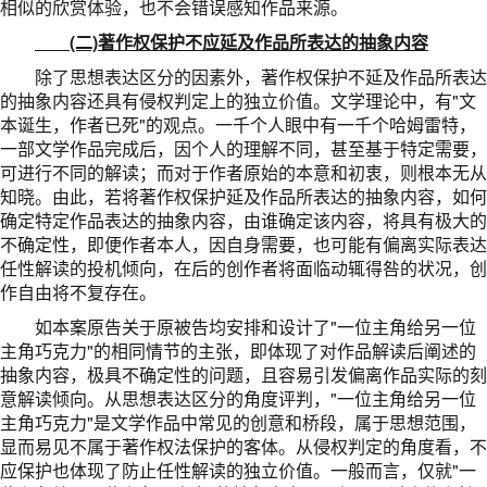
相似的欣赏体验，也不会错误感知作品来源。
(二)著作权保护不应延及作品所表达的抽象内容
除了思想表达区分的因素外，著作权保护不延及作品所表达
的抽象内容还具有侵权判定上的独立价值。文学理论中，有"文
本诞生，作者已死"的观点。一千个人眼中有一千个哈姆雷特，
一部文学作品完成后，因个人的理解不同，甚至基于特定需要，
可进行不同的解读；而对于作者原始的本意和初衷，则根本无从
知晓。由此，若将著作权保护延及作品所表达的抽象内容，如何
确定特定作品表达的抽象内容，由谁确定该内容，将具有极大的
不确定性，即便作者本人，因自身需要，也可能有偏离实际表达
任性解读的投机倾向，在后的创作者将面临动辄得咎的状况，创
作自由将不复存在。
如本案原告关于原被告均安排和设计了"一位主角给另一位
主角巧克力"的相同情节的主张，即体现了对作品解读后阐述的
抽象内容，极具不确定性的问题，且容易引发偏离作品实际的刻
意解读倾向。从思想表达区分的角度评判，"一位主角给另一位
主角巧克力"是文学作品中常见的创意和桥段，属于思想范围，
显而易见不属于著作权法保护的客体。从侵权判定的角度看，不
应保护也体现了防止任性解读的独立价值。一般而言，仅就"一