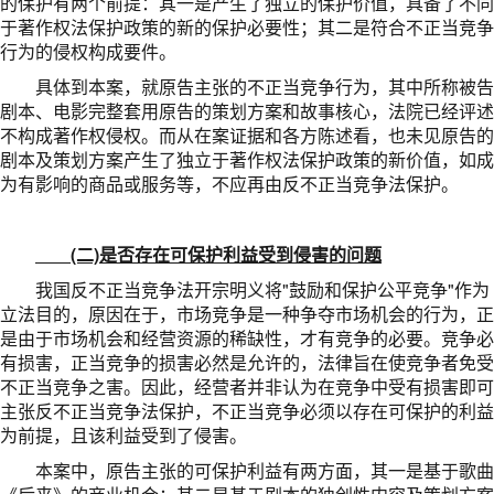
的保护有两个前提：其一是产生了独立的保护价值，具备了不同
于著作权法保护政策的新的保护必要性；其二是符合不正当竞争
行为的侵权构成要件。
具体到本案，就原告主张的不正当竞争行为，其中所称被告
剧本、电影完整套用原告的策划方案和故事核心，法院已经评述
不构成著作权侵权。而从在案证据和各方陈述看，也未见原告的
剧本及策划方案产生了独立于著作权法保护政策的新价值，如成
为有影响的商品或服务等，不应再由反不正当竞争法保护。
(二)是否存在可保护利益受到侵害的问题
我国反不正当竞争法开宗明义将"鼓励和保护公平竞争"作为
立法目的，原因在于，市场竞争是一种争夺市场机会的行为，正
是由于市场机会和经营资源的稀缺性，才有竞争的必要。竞争必
有损害，正当竞争的损害必然是允许的，法律旨在使竞争者免受
不正当竞争之害。因此，经营者并非认为在竞争中受有损害即可
主张反不正当竞争法保护，不正当竞争必须以存在可保护的利益
为前提，且该利益受到了侵害。
本案中，原告主张的可保护利益有两方面，其一是基于歌曲