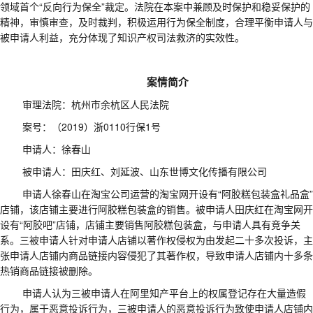
领域首个“反向行为保全”裁定。法院在本案中兼顾及时保护和稳妥保护的
精神，审慎审查，及时裁判，积极运用行为保全制度，合理平衡申请人与
被申请人利益，充分体现了知识产权司法救济的实效性。
案情简介
审理法院：杭州市余杭区人民法院
案号：（
2019
）浙
0110
行保
1
号
申请人：徐春山
被申请人：田庆红、刘延波、山东世博文化传播有限公司
申请人徐春山在淘宝公司运营的淘宝网开设有
“
阿胶糕包装盒礼品盒
”
店铺，该店铺主要进行阿胶糕包装盒的销售。被申请人田庆红在淘宝网开
设有
“
阿胶吧
”
店铺，店铺主要销售阿胶糕包装盒，与申请人具有竞争关
系。
三
被申请人针对申请人店铺以著作权侵权为由发起
二十多
次投诉，主
张申请人店铺内商品链接内容侵犯了其著作权，导致申请人店铺内
十多
条
热销商品链接被删除。
申请人认为三被申请人在阿里知产平台上的权属登记存在大量造假
行为，属于恶意投诉行为
，
三被申请人的恶意投诉行为致使申请人店铺内