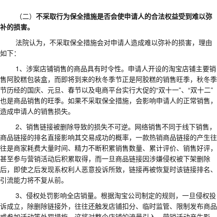
（二）
不采取行为保全措施是否会使申请人的合法权益受到难以弥
补的损害。
法院
认为，不采取保全措施会对申请人造成难以弥补的损害，理由
如下：
1、
涉案店铺销售的商品具有时令性。申请人开设的淘宝店铺主要销
售阿胶糕包装盒，而即将到来的秋冬季节正是阿胶糕的销售旺季，秋冬季
节历经的国庆、元旦、春节以及电商平台实行大促的
“
双十一
”
、
“
双十二
”
也是商品销售的旺季。如果不采取保全措施，会影响申请人的正常销售，
造成申请人的销售损失。
2、
销售链接被删除导致的损失不可逆。网络销售不同于线下销售，
商品链接的排名直接影响其交易成功的概率，一款热销商品链接的产生往
往是商家耗费大量时间、精力不断积累销售数量、累计评价、销售好评，
甚至参与营销活动后积累取得，而一旦商品链接因涉嫌侵权被下架删除
后，即使之后发现系权利人恶意投诉所致，链接再被恢复时该链接排名、
引流能力将不复从前。
3、
侵权处罚影响全店销量。根据淘宝公司制定的规则，一旦侵权投
诉成立，除删除链接外，往往还触发店铺扣分、临时监管、限制发布商品
或参加活动等处罚措施，这将对整个店铺的流量引入、营销活动产生影