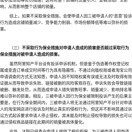
响，从而影响整个店铺的销量。
综上，如果不采取保全措施，会使申请人因三被申请人的
“
恶意
”
投诉
行为造成店铺销量减少、竞争能力削弱、市场份额降低等难以弥补的损
害。
（三）
不采取行为保全措施对申请人造成的损害是否超过采取行为
保全措施对被申请人造成的损害。
虽然阿里知产平台设有投诉申诉机制，但是鉴于伪造著作权登记权
属或变造订单成交时间等行为具有隐蔽性，不通过向版权局或者淘宝公司
申请调查的方式无法知悉，申请人因不知晓权属有误或无法及时取得有效
证据从而导致申诉失败、链接被删的风险客观存在。申诉失败会导致链接
被删、触发处罚，从而造成申请人错失销售旺季、销量减少、影响排名等
难以弥补的损害。相反，三被申请人因行为保全被限制投诉产生的后果主
要是，在行为保全期间内，三被申请人将无法通过阿里知产平台针对申请
人的淘宝网店进行投诉及时制止真实的侵权行为，但这并不影响其通过诉
讼方式起诉要求申请人停止侵权，其未能及时制止侵权导致的损失也可以
通过侵权商品链接在此期间的销量被具体量化。
此外，
法院
已经责令申请人提供了相应担保，为三被申请人因申请