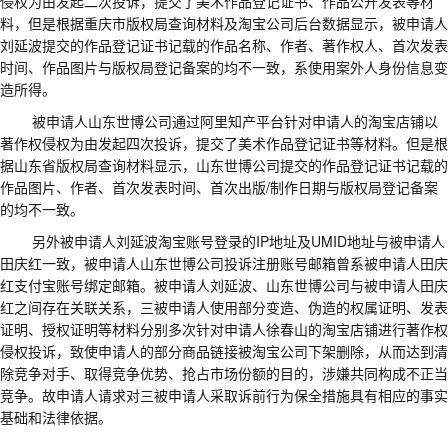
侵权为由发起二次投诉，提交了美术作品登记证书、作品公开发表等材
料，但是根据重庆市版权局查询材料及淘宝公司后台数据显示，被申请人
刘延波提交的作品登记证书记载的作品名称、作者、著作权人、首次发表
时间、作品图片与版权局登记备案的均不一致，系使用案外人身份信息变
造所得
。
被申请人山东世博公司通过阿里知产平台针对申请人的淘宝店铺以
著作权侵权为由发起四次投诉，提交了美术作品登记证书等材料。但是根
据山东省版权局查询材料显示，山东世博公司提交的作品登记证书记载的
作品图片、作者、首次发表时间、首次出版
/
制作日期与版权局登记备案
的均不一致。
另外被申请人刘延波淘宝账号登录的
IP
地址及
UMID
地址与被申请人
田庆红一致，被申请人山东世博公司投诉注册账号邮箱曾系被申请人田庆
红支付宝账号绑定邮箱。被申请人刘延波、山东世博公司与被申请人田庆
红之间存在关联关系，三被申请人使用部分变造、伪造的权属证明、发表
证明、授权证明等材料分别多次针对申请人徐春山的淘宝店铺进行著作权
侵权投诉，致使申请人的部分商品链接被淘宝公司下架删除，从而达到清
除竞争对手、取得竞争优势、抢占市场份额的目的，涉嫌共同构成不正当
竞争。故申请人请求对三被申请人采取诉前行为保全措施具有相应的事实
基础和法律依据。