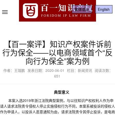
百一知识产权
繁体语言
English
Toggle
FORIDOM IP LAW FIRM
Navigation
【百一案评】知识产权案件诉前
行为保全——以电商领域首个“反
向行为保全”案为例
作者：王瑞鹏
发表日期：2020-06-01
栏目：新闻资讯
阅读次数：
651
典型意义
本案入选
2019
年浙江法院典型案例，与以往知识产权权利人作为申
请人请求法院责令侵权人停止实施侵权行为不同，本案系被投诉的侵权人
作为申请人，以投诉人恶意通知为由，请求法院责令其停止投诉，是电商