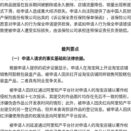
的商品链接在投诉期间被删除或永久删除、店铺流量降低、销量出现断崖
式下滑，给申请人造成重大经济损失。申请人向
法院
提供了由中国人民财
产保险股份有限公司出具的《诉讼保全责任保险保单保函》，该保险公司
愿意对申请人的行为保全申请提供担保，承诺如申请人行为保全申请错误
致使被申请人遭受实际损失，由该保险公司承担连带保证责任负责赔偿。
裁判要点
（一）申请人请求
的
事实基础和法律依据。
根据申请人提供的初步证据显示，申请人在淘宝网上开设淘宝店铺
销售阿胶糕包装盒产品，被申请人田庆红开设淘宝店铺同样销售阿胶糕包
装盒产品，二者具有同业竞争关系。
被申请人田庆红通过阿里知产平台针对申请人的淘宝店铺以著作权
侵权为由发起十七次投诉，其提交的作品图片均存在先后不一致的情形，
涉嫌伪造作品公开发表时间的情形；此外，被申请人田庆红向阿里知产平
台提交的另一
登记
作品
，但
并未查询到该作品的登记信息。被申请人田庆
红涉嫌使用伪造的权属信息向阿里知产平台投诉。
被申请人刘延波通过阿里知产平台针对申请人的淘宝店铺以著作权