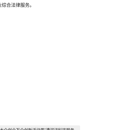
业综合法律服务。
“大众创业万众创新活动周”漕河泾科技服务