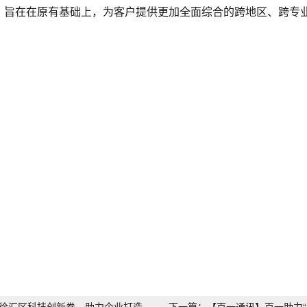
”，旨在在原有基础上，为客户提供更加全面综合的跨地区、跨专
16徐汇区科技创新券，助力企业打造
下一篇：【百一通讯】百一助力