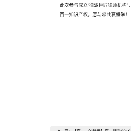
此次参与成立“律派巨匠律师机构
百一知识产权，愿与您共襄盛举！
上一篇：【百一 · 创新券】百一携手20