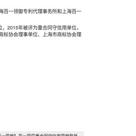
海百一领御专利代理事务所和上海百一
2015年被评为重合同守信用单位，
华商标协会理事单位、上海市商标协会理
百一荣誉】百一荣获重合同守信用荣誉称号