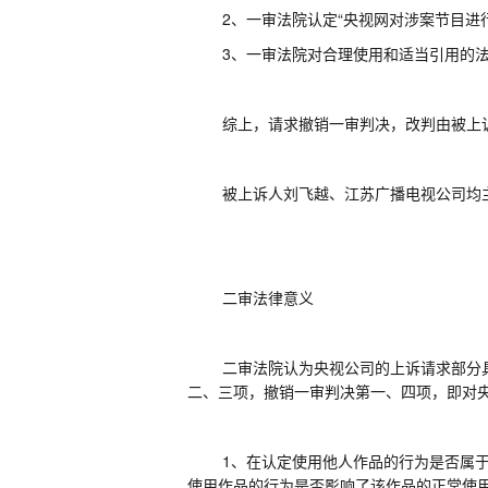
2、
一审法院认定
“央视网对涉案节目进
3、
一审法院对合理使用和适当引用的
综上，请求撤销一审判决，改判由被上
被上诉人刘飞越、江苏广播电视公司均
二审法律意义
二审法院认为央视公司的上诉请求部分
二、三项，撤销一审判决第一、四项，即对
1、
在认定使用他人作品的行为是否属
使用作品的行为是否影响了该作品的正常使