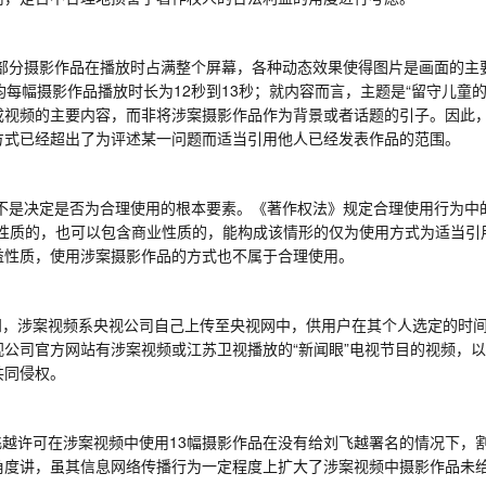
部分摄影作品在播放时占满整个屏幕，各种动态效果使得图片是画面的主
均每幅摄影作品播放时长为
12
秒到
13
秒；就内容而言，主题是
“
留守儿童
成视频的主要内容，而非将涉案摄影作品作为背景或者话题的引子。因此
方式已经超出了为评述某一问题而适当引用他人已经发表作品的范围。
不是决定是否为合理使用的根本要素。《著作权法》规定合理使用行为中
性质的，也可以包含商业性质的，能构成
该
情形
的仅为
使用方式为适当引
益性质，使用涉案摄影作品的方式
也不
属于合理使用。
知，涉案视频系央视公司自己上传至央视网中，供用户在其个人选定的时
视公司官方网站有涉案视频或江苏卫视播放的
“
新闻眼
”
电视节目的视频
，以
共同侵权。
飞越许可在涉案视频中使用
13
幅摄影作品在没有给刘飞越署名的情况下，
角度讲，
虽其
信息网络传播行为一定程度上扩大了涉案视频中摄影作品未