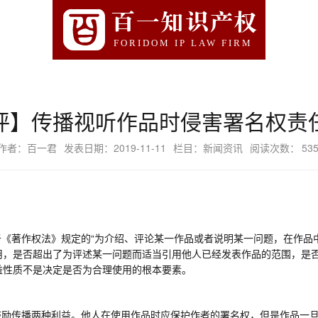
百一知识产权
FORIDOM IP LAW FIRM
评】传播视听作品时侵害署名权责
作者：百一君
发表日期：2019-11-11
栏目：新闻资讯
阅读次数：
53
于
《著作权法》规定的
“
为介绍、评论某一作品或者说明某一问题，在作品
用，
是否
超出了为评述某一问题而适当引用他人已经发表作品的范围
，
是
益性质不是决定是否为合理使用的根本要素
。
鼓励传播两种利益。他人在使用作品时应保护作者的署名权
，
但是作品一