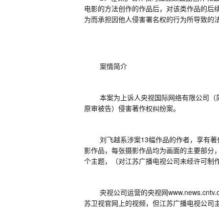
电影的方法创作的作品后，对该类作品的后
为而承担因他人侵害署名权的行为所导致的
案情简介
本案为上诉人央视国际网络有限公司（
原审被告）侵害著作权纠纷案。
刘飞越系涉案
13
幅作品的作者，享有著
影作品，每张摄影作品均为画面的主要部分
个主题，（对江苏广播电视公司未经许可制
央视公司运营的央视网
www.news.cntv.
苏卫视官网上的视频，但江苏广播电视公司