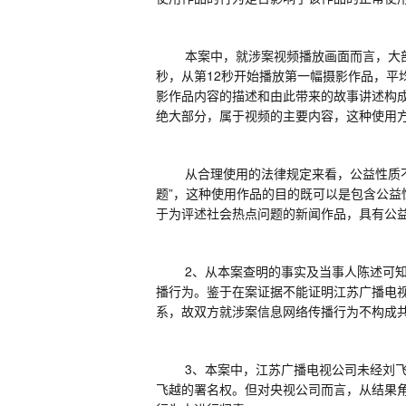
本案中，就涉案视频播放画面而言，大
秒，从第
12
秒开始播放第一幅摄影作品，平
影作品内容的描述和由此带来的故事讲述构
绝大部分，属于视频的主要内容，这种使用
从合理使用的法律规定来看，公益性质
题
”
，这种使用作品的目的既可以是包含公益
于为评述社会热点问题的新闻作品，具有公
2、
从本案查明的事实及当事人陈述可
播行为。
鉴于
在案证据不能证明江苏广播电
系，故
双方
就涉案信息网络传播行为不构成
3、
本案中，江苏广播电视公司未经刘
飞越的署名权
。但对央视公司而言，
从结果