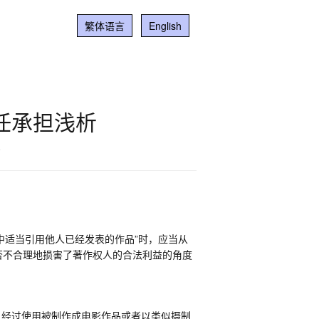
繁体语言
English
任承担浅析
5
中适当引用他人已经发表的作品
”
时，应当从
否不合理地损害了著作权人的合法利益的角度
旦经过使用被制作成电影作品或者以类似摄制