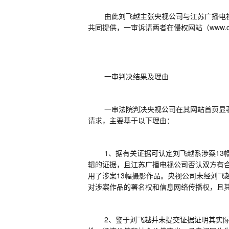
由此刘飞越主张央视公司与江苏广播电
共同提供，一审诉请两者在侵权网站（
www.c
一审判决结果及理由
一审法院判决央视公司在其网站首页显
请求，主要基于以下理由：
1
、据有关证据可认定刘飞越系涉案
13
辑的证据，且江苏广播电视公司否认双方有
用了涉案
13
幅摄影作品。央视公司未经刘飞
对涉案作品的署名权和信息网络传播权，且
2
、鉴于刘飞越并未提交证据证明其实