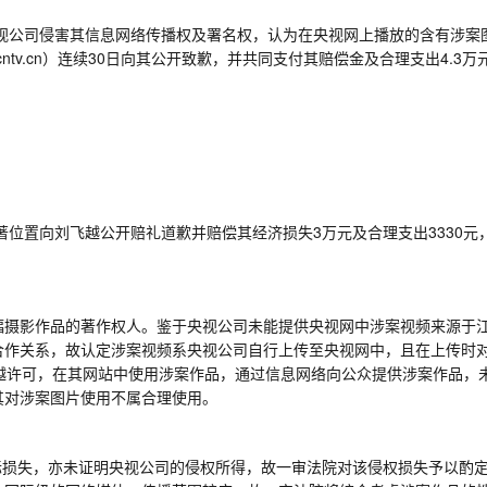
视公司侵害其信息网络传播权及署名权，认为在央视网上播放的含有涉案
ntv.cn
）连续
30
日向其公开致歉，并共同支付其赔偿金及合理支出
4.3
万
著位置向刘飞越公开赔礼道歉并赔偿其经济损失
3
万元及合理支出
3330
元
幅摄影作品的著作权人。鉴于央视公司未能提供央视网中涉案视频来源于
合作关系，故认定涉案视频系央视公司自行上传至央视网中，且在上传时
越许可，在其网站中使用涉案作品，通过信息网络向公众提供涉案作品，
其对涉案图片使用不属合理使用。
际损失，亦未证明央视公司的侵权所得，故一审法院对该侵权损失予以酌