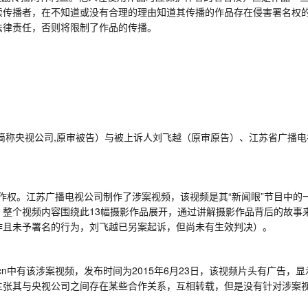
续传播者，在不知道或没有合理的理由知道其传播的作品存在侵害署名权
法律责任
，
否则
将
限制了作品的传播
。
简称央视公司
,
原审被告）与被上诉人刘飞越（原审原告）、江苏省广播电
作权。江苏广播电视公司制作了涉案视频，该视频是其“新闻眼”节目中的
，整个视频内容围绕此
13
幅摄影作品展开，通过讲解摄影作品背后的故事来
作且未予署名的行为，刘飞越已另案起诉，但尚未有生效判决）。
cn
中有该涉案视频，发布时间为
2015
年
6
月
23
日，该视频片头有广告，显
主张其与央视公司之间存在某些合作关系，互相转载，但是没有针对涉案