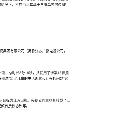
的情况下，不应当让其基于自身单纯的传播行
视集团有限公司（简称江苏广播电视公司，
一段，总时长
3
分
18
秒，共使用了涉案
13
幅摄
阐述“留守儿童的生活现状和存在的问题”这
示台标为江苏卫视。央视公司主张其转载了江
视频有授权协议等。