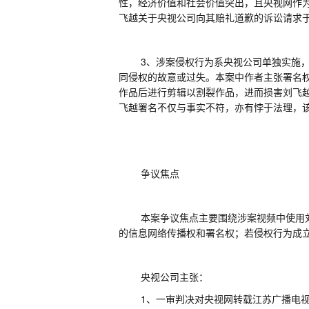
性，经济价值和社会价值突出，且央视网作
飞越关于央视公司向其赔礼道歉的诉讼请求
3
、涉案侵权行为系央视公司单独实施
同侵权的故意或过失。本案中作者主张署名
作品后进行剪辑以割裂作品，进而损害刘飞
飞越署名不仅与事实不符，亦有悖于法理，
争议焦点
本案争议焦点主要围绕涉案视频中使用
的信息网络传播权和署名权；若侵权行为成
央视公司主张：
1、
一审判决对央视网转载江苏广播电