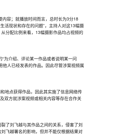
要内容；就播放时间而言，总时长为
3
分
18
的生活现状和存在的问题
”
，主持人对这
13
幅摄
，从分配比例来看，
13
幅摄影作品均占视频的
的
“
为介绍、评论某一作品或者说明某一问
用他人已经发表的作品
。因此尽管
涉案视频属
间和地点获得作品
，因此其
实施了信息网络传
及双方
就涉案视频或相关内容等存在合作关
割裂了刘飞越与其作品之间的关系，侵害了刘
给刘飞越署名的影响，但并不能仅根据结果对