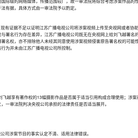
为国际级的网络媒体，传播范围较广，故一审法院将综合考虑涉案作品的
于法有据，具体方式由一审法院予以酌定。
，现有证据不足以证明江苏广播电视公司将涉案视频上传至央视网或者协
权与署名行为存在差异，江苏广播电视公司既无在央视网上给刘飞越署名
越署名权，亦不排除他人未经其同意使用涉案视频侵害原告署名权的可能
该行为并未由江苏广播电视公司所控制。
刘飞越享有著作权的
13
幅摄影作品是否属于适当引用构成合理使用；涉案
立，一审法院判决央视公司承担的法律责任是否适当展开。
视公司涉案节目的事实认定不清、适用法律错误。