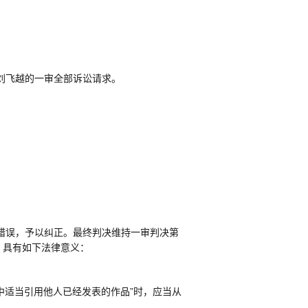
刘飞越的一审全部诉讼请求。
错误，予以纠正。最终判决维持一审判决第
，具有如下法律意义：
中适当引用他人已经发表的作品
”
时，应当从