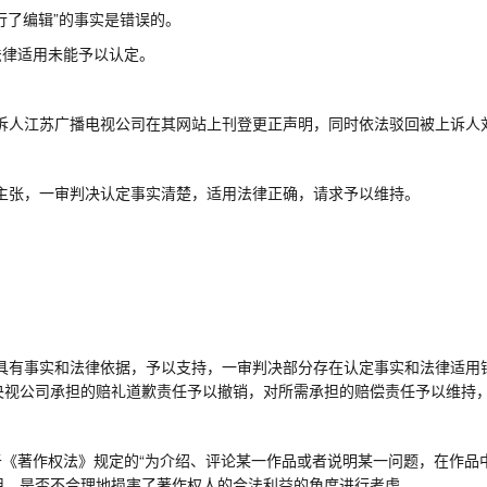
行了编辑”的事实是错误的。
法律适用未能予以认定。
诉人江苏广播电视公司在其网站上刊登更正声明，同时依法驳回被上诉人
主张，一审判决认定事实清楚，适用法律正确，请求予以维持。
具有事实和法律依据，予以支持，一审判决部分存在认定事实和法律适用
央视公司承担的赔礼道歉责任予以撤销
，对所需承担的赔偿责任予以维持
于
《著作权法》规定的
“
为介绍、评论某一作品或者说明某一问题，在作品
用，是否不合理地损害了著作权人的合法利益的角度进行考虑。