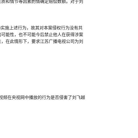
性质和情节等因素酌情确定赔偿数额。对于刘
助实施上述行为，故其对本案侵权行为没有共
的可能性，也不可能今后禁止他人在获得涉案
性，在此情形下，要求江苏广播电视公司为刘
视频在央视网中播放的行为是否侵害了刘飞越