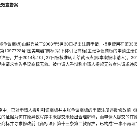
标无效宣告案
标(以下称争议商标)由赵秀兰于2003年5月30日提出注册申请，指定使用在第3
第1097722号“国美电器”商标(以下称引证商标)主张争议商标的申请
准注册，并于
2014年10月27日
被
核准转让给武玉杰
(即本案被申请人)。2
由请求宣告争议商标无效。被申请人答辩称申请人提起无效宣告请求违反
序中，已对申请人援引引证商标并主张争议商标的申请注册违反修改前《
生的证据为何在原异议程序中未提交未给出合理解释，而申请人提交的在
证商标并寻求修改前《商标法》第十三条第二款保护，已构成
“一事不再理