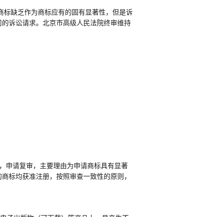
作商标缺乏作为商标应有的固有显著性，但是诉
司的诉讼请求。北京市高级人民法院终审维持
服，申请复审
，
主要
理由为
申请商标具有显著
的商标均获准注册，按照审查一致性的原则，