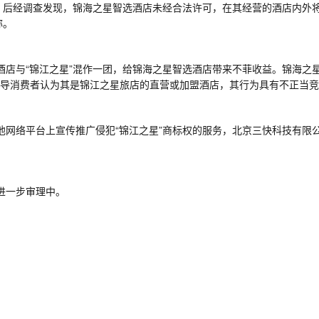
后经调查发现，锦海之星智选酒店未经合法许可，在其经营的酒店内外将
称。
酒店与
“锦江之星”混作一团，给锦海之星智选酒店带来不菲收益。锦海之
误导消费者认为其是锦江之星旅店的直营或加盟酒店，其行为具有不正当
他网络平台上宣传推广侵犯
“锦江之星”商标权的服务，北京三快科技有限
进一步审理中。