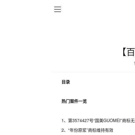
【百
目录
热门案件一览
1、
第
3574427号“国美GUOMEI”商
2
、
“年份原浆”商标维持有效