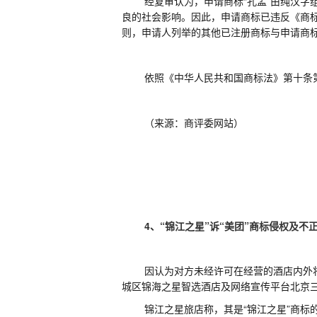
经复审认为，申请商标
“孔孟”由纯汉
良的社会影响。因此，申请商标已违反《商
则，申请人列举的其他已注册商标与申请商
依照《中华人民共和国商标法》第十条
（
来源：
商评委网站
）
4、
“锦江之星”诉“美团”商标侵权及不
因认为对方未经许可在经营的酒店内外
城区锦海之星智选酒店及网络宣传平台北京三
锦江之星旅店称，其是
“锦江之星”商