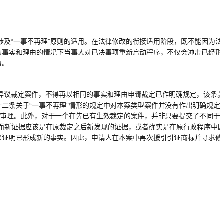
涉及
“一事不再理”原则的适用。在法律修改的衔接适用阶段，既不能因为
的事实和理由的情况下当事人对已决事项重新启动程序，不仅会冲击已经
力。
异议裁定案件，不得再以相同的事实和理由申请裁定已作明确规定，该条
十二条关于
“一事不再理”情形的规定中对本案类型案件并没有作出明确规
行审理。此外，对于一个在先已有生效裁定的案件，并非只要提交了不同于
，而新证据应该是在原裁定之后新发现的证据，或者确实是在原行政程序中
以证明已形成新的事实。因此，申请人在本案中再次援引引证商标并寻求