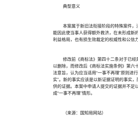
典型意义
本案属于新旧法衔接阶段的特殊案件，
能因此使当事人获得额外救济，在未形成新
利益格局，也有损生效裁定的权威性和公信
修改前《商标法》第四十二条对于已经
以删除，而修改后《商标法实施条例》第六
法意旨，认为应当适用“一事不再理”原则进
实”。新的事实应该是以新证据证明的事实
供的证据。本案中申请人提交的证据并不足
成“一事不再理”情形。
（
来源：国知局网站
）