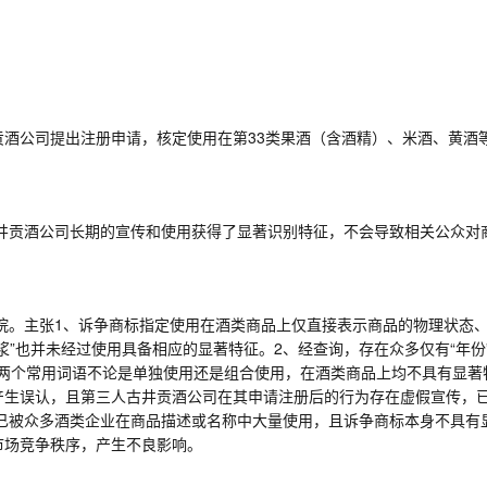
由古井贡酒公司提出注册申请，核定使用在第33类果酒（含酒精）、米酒、黄
井贡酒公司长期的宣传和使用获得了显著识别特征，不会导致相关公众对
院。主张
1、诉争商标指定使用在酒类商品上仅直接表示商品的物理状态
”也并未经过使用具备相应的显著特征。2、经查询，存在众多仅有“年份”
”这两个常用词语不论是单独使用还是组合使用，在酒类商品上均不具有显著
生误认，且第三人古井贡酒公司在其申请注册后的行为存在虚假宣传，已
前已被众多酒类企业在商品描述或名称中大量使用，且诉争商标本身不具有
市场竞争秩序，产生不良影响。