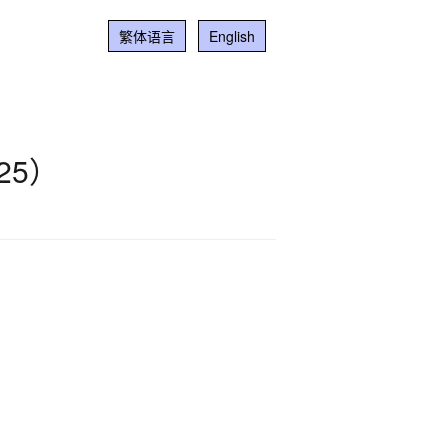
繁体语言
English
25）
0