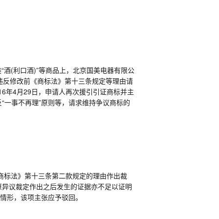
3类“酒(利口酒)”等商品上，北京国美电器有限公
注册违反修改前《商标法》第十三条规定等理由请
016年4月29日，申请人再次援引引证商标并主
“一事不再理”原则等，请求维持争议商标的
商标法》第十三条第二款规定的理由作出裁
原异议裁定作出之后发生的证据亦不足以证明
”情形，该项主张应予驳回。