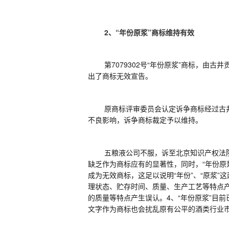
2、
“年份原浆”商标维持有效
第
7079302号“年份原浆”商标，
出了商标无效宣告。
原商标评审委员会认定诉争商标经过古
不良影响，诉争商标裁定予以维持。
五粮液公司不服，诉至北京知识产权法
缺乏作为商标应有的显著性，同时，“年份原浆
成为无效商标，这足以说明“年份”、“原浆
理状态、贮存时间、质量、生产工艺等特点产
的质量等特点产生误认。4、“年份原浆”目
文字作为商标也会扰乱原有公平的酒类行业