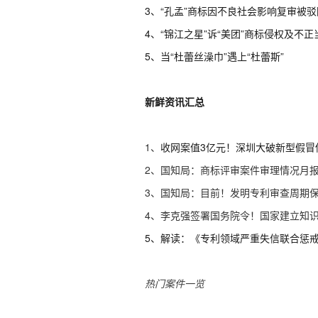
3、
“孔孟”
商标因
不良社会影响
复审被
驳
4、“锦江之星”诉“美团”商标侵权及不正
5、当“杜蕾丝澡巾”遇上“杜蕾斯”
新鲜资讯汇总
1
、
收网案值
3亿元！深圳大破新型假冒
2
、国知局：商标评审案件审理情况月
3
、国知局：目前！发明专利审查周期
4
、李克强签署国务院令！国家建立知
5、
解读：《专利领域严重失信联合惩
热门案件一览