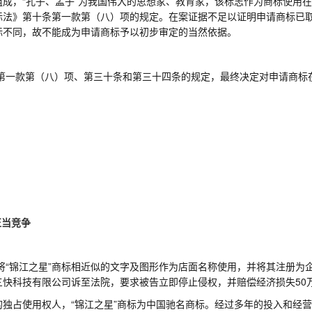
字组成，“孔子、孟子”为我国伟大的思想家、教育家，该标志作为商标使用
标法》第十条第一款第（八）项的规定。在案证据不足以证明申请商标已
标不同，故不能成为申请商标予以初步审定的当然依据。
第一款第（八）项、第三十条和第三十四条的规定，
最终
决定
对
申请商标
正当竞争
将
“锦江之星”商标相近似的文字及图形作为店面名称使用，并将其注册为
快科技有限公司诉至法院，要求被告立即停止侵权，并赔偿经济损失50
标的独占使用权人，“锦江之星”商标为中国驰名商标。经过多年的投入和经营