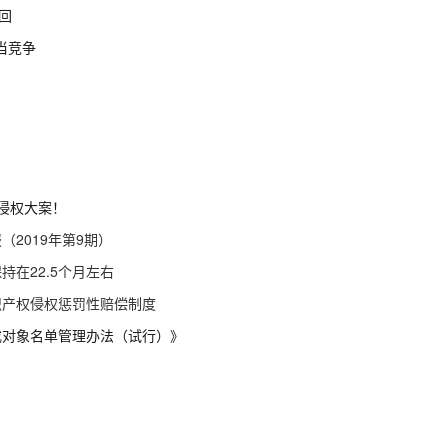
回
当竞争
侵权大案！
报（
2019
年第
9
期）
保持在
22.5
个月左右
识产权侵权惩罚性赔偿制度
戒对象名单管理办法（试行）》