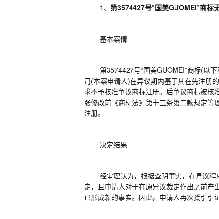
1、
第
3574427号“国美GUOMEI”商
基本案情
第
3574427号“国美GUOMEI”商
司(本案申请人)在异议期内基于其在先注册的
求不予核准争议商标注册。
后争议商标被核
张修改前《商标法》第十三条第二款规定等理
注册。
决定结果
经审理认为，根据查明事实，在异议程
定，且申请人对于在原异议裁定作出之前产
已形成新的事实。因此，申请人再次援引引