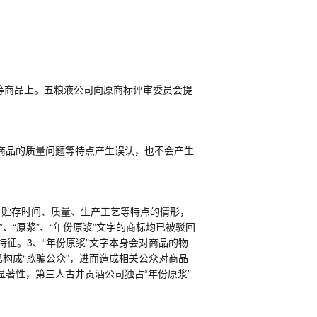
酒等商品上。五粮液公司向原商标评审委员会提
商品的质量问题等特点产生误认，也不会产生
、贮存时间、质量、生产工艺等特点的情形，
、“原浆”、“年份原浆”文字的商标均已被驳回
特征。3、“年份原浆”文字本身会对商品的物
构成“欺骗公众”，进而造成相关公众对商品
显著性，第三人古井贡酒公司独占“年份原浆”