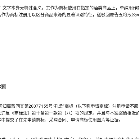
浆” 文字本身无特殊含义，其作为商标使用在指定的酒类商品上，单纯用
其作为商标注册用以区分商品来源的显著识别特征，
遂
驳回原告五粮液公
驳回
国知局
驳回其第
26077155号“孔孟”商标（以下称申请商标）注册申请不
未违反《商标法》第十条第一款第（八）项的规定。并且与本案案情相近
序中提交了在先申请商标、采购合同、申请商标使用图片等证据。