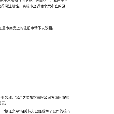
在电子出版物（可下载）等商品上，易产生不
取得可注册性。商标审查遵循个案审查的原
在复审商品上的注册申请予以驳回。
企业名称，锦江之星旅馆有限公司将南阳市宛
万元。
，“锦江之星”相关标志已经成为了公司的核心