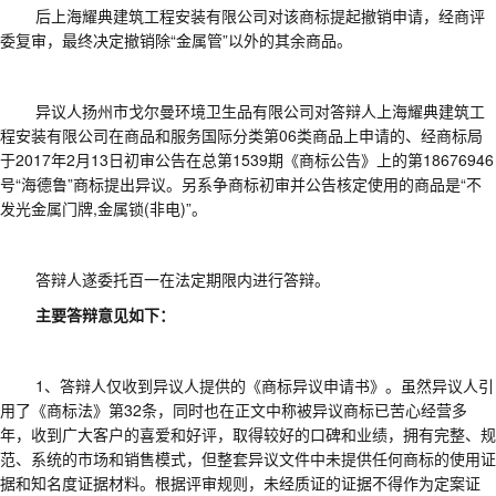
后上海耀典建筑工程安装有限公司对该商标提起撤销申请，经商评
委复审，最终决定撤销除
“金属管”以外的其余商品。
异议人扬州市戈尔曼环境卫生品有限公司对答辩人上海耀典建筑工
程安装有限公司在商品和服务国际分类第
06类商品上申请的、经商标局
于2017年2月13日初审公告在总第1539期《商标公告》上的第18676946
号“海德鲁”商标提出异议。另系争商标初审并公告核定使用的商品是“不
发光金属门牌,金属锁(非电)”。
答辩人遂委托百一在法定期限内进行答辩。
主要答辩意见如下：
1、答辩人仅收到异议人提供的《商标异议申请书》。虽然异议人引
用了《商标法》第32条，同时也在正文中称被异议商标已苦心经营多
年，收到广大客户的喜爱和好评，取得较好的口碑和业绩，拥有完整、规
范、系统的市场和销售模式，但整套异议文件中未提供任何商标的使用证
据和知名度证据材料。根据评审规则，未经质证的证据不得作为定案证