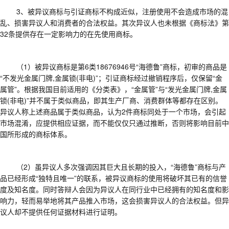
3、被异议商标与引证商标不构成近似，注册使用不会造成市场的混
乱、损害异议人和消费者的合法权益。其次异议人也未根据《商标法》第
32条提供存在一定影响力的在先使用商标。
（
1）被异议商标是第6类18676946号“海德鲁”商标，初审的商品是
“不发光金属门牌,金属锁(非电)”；引证商标经过撤销程序后，仅保留“金
属管”。根据我国目前适用的《分类表》，“金属管”与“发光金属门牌,金属
锁(非电)”并不属于类似商品，即其生产厂商、消费群体等都存在区别。
异议人称上述商品属于类似商品，认为2件商标同处于一个市场，会引起
市场混淆，应提供相应证据，而不能仅仅只通过推断，否则将影响目前中
国所形成的商标体系。
（
2）虽异议人多次强调因其巨大且长期的投入，“海德鲁”商标与产
品已经形成“独特且唯一”的联系，被异议商标的使用将破坏其已有的信誉
度及知名度。同时答辩人会因为异议人在同行业中已经拥有的知名度和影
响力，轻而易举地将其产品推入市场，这会损害异议人的合法权益。但异
议人却不提供任何证据材料进行证明。