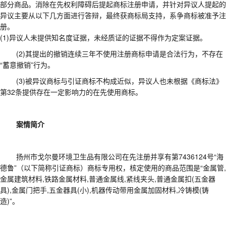
部分商品。消除在先权利障碍后提起商标注册申请，并针对异议人提起的
异议主要从以下几方面进行答辩，最终获商标局支持，系争商标被准予注
册。
(1)异议人未提供知名度证据，未经质证的证据不得作为定案证据。
(2)其提出的撤销连续三年不使用注册商标申请是合法行为，不存在
“蓄意撤销”行为。
(3)被异议商标与引证商标不构成近似，异议人也未根据《商标法》
第32条提供存在一定影响力的在先使用商标。
案情简介
扬州市戈尔曼环境卫生品有限公司在先注册并享有第
7436124号“海
德鲁”（以下简称引证商标）商标专用权，核定使用的商品范围是“金属管,
金属建筑材料,铁路金属材料,普通金属线,紧线夹头,普通金属扣(五金器
具),金属门把手,五金器具(小),机器传动带用金属加固材料,冷铸模(铸
造)”。