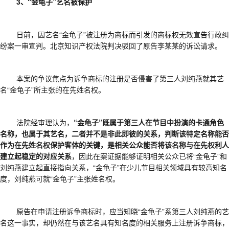
3、“金龟子”艺名被保护
日前，因艺名
“金龟子”被注册为商标而引发的商标权无效宣告行政纠
纷案一审宣判。北京知识产权法院判决驳回了原告李某某的诉讼请求。
本案的争议焦点为诉争商标的注册是否侵害了第三人刘纯燕就其艺
名
“金龟子”所主张的在先姓名权。
法院经审理认为，
“金龟子”既属于第三人在节目中扮演的卡通角色
名称，也属于其艺名，二者并不是非此即彼的关系，判断该特定名称能否
作为在先姓名权保护客体的关键，是相关公众能否将该名称与在先权利人
建立起稳定的对应关系
，因此在案证据能够证明相关公众已将
“金龟子”和
刘纯燕建立起直接指向关系，“金龟子”在少儿节目相关领域具有较高知名
度，刘纯燕可就“金龟子”主张姓名权。
原告在申请注册诉争商标时，应当知晓
“金龟子”系第三人刘纯燕的艺
名这一事实，却仍然在与该艺名具有知名度的相关服务上注册诉争商标，