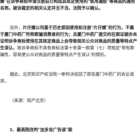
癀”在诉争商标申请注册前已构成其核定使用的“医用凝胶”等商品的通用
名称。被诉裁定的相关认定并无不当，法院予以确认。
另外，
片仔癀公司基于历史原因使用和注册
“片仔癀”的行为，不属
于厦门中药厂所称欺骗消费者的行为；且厦门中药厂提交的在案证据亦未
证明诉争商标使用在其核定商品上会导致相关公众对商品的质量等特点产
生误认，
故诉争商标不具有商标法第十条第一款第（七）项规定
“带有欺
骗性，容易使公众对商品的质量等特点产生误认”的情形。
据此，北京知识产权法院一审判决驳回了原告厦门中药厂的诉讼请
求。
（来源：知产北京）
2、最高院改判“加多宝广告语”案