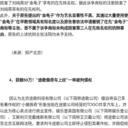
损害了刘纯燕对“金龟子”享有的在先姓名权。据此诉争商标的注册损害了
刘纯燕享有的在先权利。
此外，
关于原告提出的
“金龟子”作为艺名显著性不高、其通过大量使用使
“金龟子”在早教领域具有知名度以及原告曾依法申请撤销了在先“金龟子”
商标等主张，皆不属于诉争商标未构成损害第三人在先姓名权的抗辩事
由
，原告的上述抗辩主张法院均未予支持。
（来源：知产北京）
4、获赔50万！“途歌佩奇车上纹”一审被判侵权
因认为北京途歌科技有限公司（以下简称途歌公司）擅自将自己享
有著作权的
“小猪佩奇”形象张贴在途歌公司经营的TOGO共享汽车上，并
以此为核心卖点进行商业宣传，娱乐壹英国有限公司（以下简称娱乐壹公
司）、艾斯利贝克戴维斯有限公司（以下简称艾贝戴公司）将途歌公司诉
至北京互联网法院，要求判令途歌公司立即停止侵犯其著作权，并赔偿经