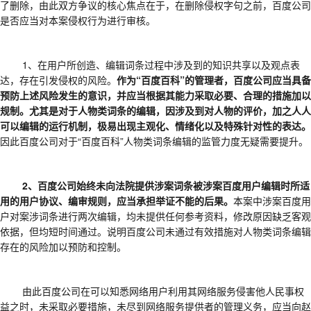
了删除，由此双方争议的核心焦点在于，在删除侵权字句之前，百度公司
是否应当对本案侵权行为进行审核。
1、在用户所创造、编辑词条过程中涉及到的知识共享以及观点表
达，存在引发侵权的风险。
作为
“百度百科”的管理者，百度公司应当具备
预防上述风险发生的意识，并应当根据其能力采取必要、合理的措施加以
规制。尤其是对于人物类词条的编辑，因涉及到对人物的评价，加之人人
可以编辑的运行机制，极易出现主观化、情绪化以及特殊针对性的表达。
因此百度公司对于
“百度百科”人物类词条编辑的监管力度无疑需要提升。
2、百度公司始终未向法院提供涉案词条被涉案百度用户编辑时所适
用的用户协议、编审规则，应当承担举证不能的后果。
本案中涉案百度用
户对案涉词条进行两次编辑，均未提供任何参考资料，修改原因缺乏客观
依据，但均短时间通过。说明百度公司未通过有效措施对人物类词条编辑
存在的风险加以预防和控制。
由此百度公司在可以知悉网络用户利用其网络服务侵害他人民事权
益之时，未采取必要措施，未尽到网络服务提供者的管理义务，应当向赵