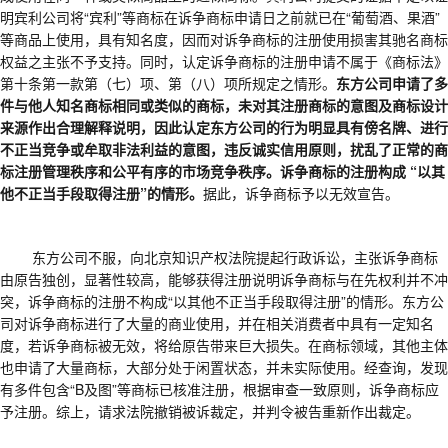
明宾利公司将“宾利”等商标在诉争商标申请日之前就已在“葡萄酒、果酒”
等商品上使用，具有知名度，因而对诉争商标的注册使用损害其驰名商标
权益之主张不予支持。同时，认定诉争商标的注册申请不属于《商标法》
第十条第一款第（七）项、第（八）项所规定之情形。
东方公司申请了多
件与他人知名商标相同或类似的商标，未对其注册商标的意图及商标设计
来源作出合理解释说明，因此认定东方公司的行为明显具有傍名牌、进行
不正当竞争或牟取非法利益的意图，违反诚实信用原则，扰乱了正常的商
标注册管理秩序和公平有序的市场竞争秩序。诉争商标的注册构成
“以其
他不正当手段取得注册”的情形。
据此，诉争商标予以无效宣告。
东方公司不服，向北京知识产权法院提起行政诉讼，主张诉争商标
由原告独创，显著性较高，能够获得注册说明诉争商标与在先权利并不冲
突，诉争商标的注册不构成
“以其他不正当手段取得注册”的情形。东方公
司对诉争商标进行了大量的商业使用，并在相关消费者中具有一定知名
度，若诉争商标被无效，将给原告带来巨大损失。在商标领域，其他主体
也申请了大量商标，大部分处于闲置状态，并未实际使用。经查询，发现
有多件包含“B及图”等商标已核准注册，根据审查一致原则，诉争商标应
予注册。综上，请求法院撤销被诉裁定，并判令被告重新作出裁定。