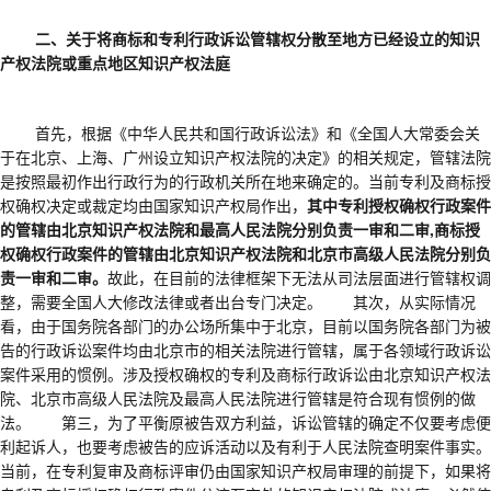
二、关于将商标和专利行政诉讼管辖权分散至地方已经设立的知识
产权法院或重点地区知识产权法庭
首先，根据《中华人民共和国行政诉讼法》和《全国人大常委会关
于在北京、上海、广州设立知识产权法院的决定》的相关规定，管辖法院
是按照最初作出行政行为的行政机关所在地来确定的。当前专利及商标授
权确权决定或裁定均由国家知识产权局作出，
其中专利授权确权行政案件
的管辖由北京知识产权法院和最高人民法院分别负责一审和二审
,商标授
权确权行政案件的管辖由北京知识产权法院和北京市高级人民法院分别负
责一审和二审。
故此，在目前的法律框架下无法从司法层面进行管辖权调
整，需要全国人大修改法律或者出台专门决定。 其次，从实际情况
看，由于国务院各部门的办公场所集中于北京，目前以国务院各部门为被
告的行政诉讼案件均由北京市的相关法院进行管辖，属于各领域行政诉讼
案件采用的惯例。涉及授权确权的专利及商标行政诉讼由北京知识产权法
院、北京市高级人民法院及最高人民法院进行管辖是符合现有惯例的做
法。 第三，为了平衡原被告双方利益，诉讼管辖的确定不仅要考虑便
利起诉人，也要考虑被告的应诉活动以及有利于人民法院查明案件事实。
当前，在专利复审及商标评审仍由国家知识产权局审理的前提下，如果将