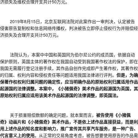
济损失及维权合理开支共计50万元。
2019年8月15日，北京互联网法院对此案作出一审判决，认定被告
侵害原告复制权和信息网络传播权，判决被告立即停止侵权行为并赔偿经
济损失及合理开支共计50万元。
法院认为，本案中中国和英国同为伯尔尼公约的成员国，依据自动
保护原则，英国主体的著作权在我国自动受到我国著作权法的保护，即在
我国无需履行登记注册手续，其作品自创作完成即产生著作权，其著作权
的归属、权利内容和侵权责任等问题适用我国法律进行评判。
但是，为确
保著作权权利归属问题的确定性，应当明确作品的原始权利归属适用作品
起源国的法律调整。本案中，《小猪佩奇》美术作品的起源国为英国，其
原始权利归属应适用该美术作品起源国的法律调整，即英国法。
关于损害赔偿数额的确定问题，就本案而言，
被告使用《小猪佩
奇》动画片和《小猪佩奇》美术作品，不是依上述作品直接获益，而是利
用上述作品的知名度和影响力，推广宣传其共享汽车服务，是一种广告、
代言意义上的使用
。从正常的交易角度考虑，被告想要使用原告的作品需