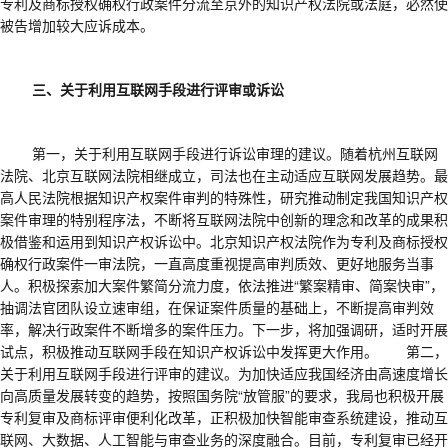
专利及商标授权确权行政案件分流至京外的知识产权法院或法庭，必然使
被告增加较大应诉成本。
三、关于利用互联网手段进行评审或诉讼
第一，关于利用互联网手段进行诉讼审理的建议。随着杭州互联网
法院、北京互联网法院相继成立，司法也在主动适应互联网发展趋势。最
高人民法院根据知识产权案件审判的特殊性，研究推动制定我国知识产权
案件审理的特别程序法，不断将互联网法院中创新的理念和改革的成果积
极借鉴和运用到知识产权诉讼中。北京知识产权法院作为专利及商标授权
确权行政案件一审法院，一直高度重视提高审判质效、更好地服务当事
人。积极探索加大案件繁简分流力度，依法推进
“繁案精审、简案快审”，
抽调法官团队设立速审组，在保证案件质量的基础上，不断提高审判效
率，解决行政案件不断增多的案件压力。下一步，将加强调研，适时开展
试点，积极推动互联网手段在知识产权诉讼中发挥更大作用。 第二，
关于利用互联网手段进行评审的建议。为加快适应我国经济由高速度增长
向高质量发展转变的趋势，按照国务院“放管服”的要求，我局也积极开展
专利复审及商标评审便利化改革，正积极加快智能审查系统建设，推动互
联网、大数据、人工智能与审查业务的深度融合。目前，专利复审已经开