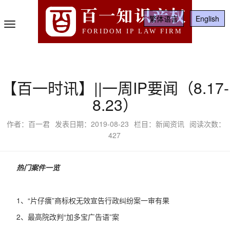
百一知识产权
繁体语言
English
Toggle
FORIDOM IP LAW FIRM
Navigation
【百一时讯】||一周IP要闻（8.17-
8.23）
作者：百一君
发表日期：2019-08-23
栏目：新闻资讯
阅读次数：
427
热门案件一览
1、
“片仔癀”商标权无效宣告行政纠纷案一审有果
2、
最高院改判
“加多宝广告语”案