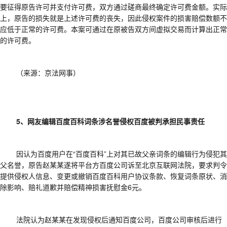
要征得原告许可并支付许可费，双方通过磋商最终确定许可费金额。实际
上，原告的损失就是上述许可费的丧失，因此侵权案件的损害赔偿数额不
应低于正常的许可费。本案可通过在原被告双方间虚拟交易而计算出正常
的许可费。
（来源：京法网事）
5、网友编辑百度百科词条涉名誉侵权百度被判承担民事责任
因认为百度用户在
“百度百科”上对其已故父亲词条的编辑行为侵犯其
父名誉，原告赵某某遂将平台方百度公司诉至北京互联网法院，要求判令
提供侵权人信息、变更或撤销百度百科用户协议条款、恢复词条原状、消
除影响、赔礼道歉并赔偿精神损害抚慰金6元。
法院认为赵某某在发现侵权后通知百度公司，百度公司审核后进行