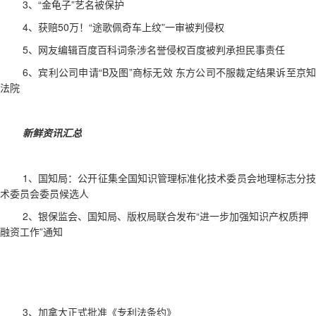
3、
“金龟子”艺名被保护
4、获赔50万！“途歌佩奇车上纹”一审被判侵权
5、网友编辑百度百科词条涉名誉侵权百度被判承担民事责任
6、宾利公司申请“B及图”商标无效 东方公司不服裁定结果诉至京知
法院
新鲜资讯汇总
1、国知局：公开征集全国知识管理标准化技术委员会地理标志分技
术委员会委员候选人
2、银保监会、国知局、版权局联合发布“进一步加强知识产权质押
融资工作”通知
3、
加拿大正式批准《专利法条约》