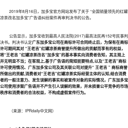
2019年8月16日，加多宝官方网站发布了关于 “全国销量领先的红罐
凉茶改名加多宝”广告语纠纷案件再审判决书的公告。
公告显示，加多宝收到最高人民法院
(2017)最高法民再152号民事判
决书。判决书认定
广东加多宝公司在商标许可合同终止后，为保有在商标
许可期间其对
“王老吉”红罐凉茶商誉提升所做出的贡献而享有的权益，
将“王老吉 ”红罐凉茶改名“加多宝”的基本事实向消费者告知，其主观上
并无明显不当；在客观上,基于广告语的简短扼要特点,以及“王老吉”商标
许可使用情况、广东加多宝公司及其关联公司对提升“ 王老吉 ” 商标商誉
所做出的贡献,消费者对“王老吉”红罐凉茶实际经营主体的认知,结合消费
者的一般注意力、发生误解的事实和被宣传对象的实际情况，广东加多宝
公司使用涉案广告语并不产生引人误解的效果，并未损害公平竞争的市场
秩序和消费者的合法权益，不构成虚假宣传行为。
（来源：
IPRdaily中文网）