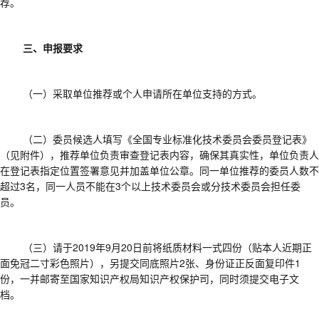
荐。
三、申报要求
（一）采取单位推荐或个人申请所在单位支持的方式。
（二）委员候选人填写《全国专业标准化技术委员会委员登记表》
（见附件），推荐单位负责审查登记表内容，确保其真实性，单位负责人
在登记表指定位置签署意见并加盖单位公章。同一单位推荐的委员人数不
超过
3名，同一人员不能在3个以上技术委员会或分技术委员会担任委
员。
（三）请于
2019年9月20日前将纸质材料一式四份（贴本人近期正
面免冠二寸彩色照片），另提交同底照片2张、身份证正反面复印件1
份，一并邮寄至国家知识产权局知识产权保护司，同时须提交电子文
档。