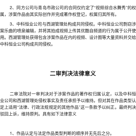
2、
同方公司与青岛市政公司的合同仅约定了
“视频综合水舞秀”的
属，涉案作品
由其
实际创作并完成著作权登记
，权属归其所有。
3、
中科恒业公司与西湖管理处构成共同侵权
。
中科恒业公司剽窃
案乐曲的喷泉编辑，并将其拍成视频上传其优酷自频道的行为属于公开使
用
。
西湖管理处获得包含涉案作品在内的视频、设计图等大量资料并交给
中科恒业公司构成共同侵权。
二审判决法律意义
二审法院对
一审判决对于涉案作品的著作权归属认定
，以及
中科
业公司和西湖管理处
侵权事实及责任承担予以维持。但对其
在作品类型认
定上适用
“法律、行政法规规定的其他作品”
这一
条款予以纠正。
最终判决
驳回上诉，维持原判。
具有如下法律意义
1、
作品认定与法定作品类型判断的顺序并无先后之分。