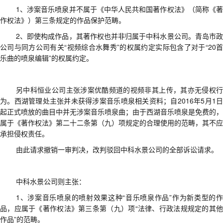
1、
涉案音乐喷泉并不属于《中华人民共和国著作权法》（简称《
作权法》）第三条规定的作品保护范畴
。
2、
即使构成作品，其著作权也并非归属于中科水景公司。青岛市
公司与同方公司有关
“视频综合水舞秀”的权属约定实际包含了对于“20
乐曲的喷泉编辑”的权属约定。
另
中科恒业公司
主张
涉案优酷频道
的
视频非
其
上传，
其亦
无侵权
为。
西湖管理处主张并未获得
涉案音乐喷泉相关资料
；
自
2016年5月1
起正式喷放的曲目中并无涉案音乐喷泉曲
；
由于西湖音乐喷泉是免费的
，
属于《著作权法》第二十二条第（九）项规定的合理使用的范畴，
其
不应
承担侵权责任。
由此
请求撤销一审判决，
改判
驳回中科水景公司的全部诉讼请求。
中科水景公司
则主张
：
1、
涉案音乐喷泉的喷射效果这种
“音乐喷泉作品”作为新类型的
品，应属于《著作权法》第三条第（九）项“法律、行政法规规定的其他
作品”的范畴
。