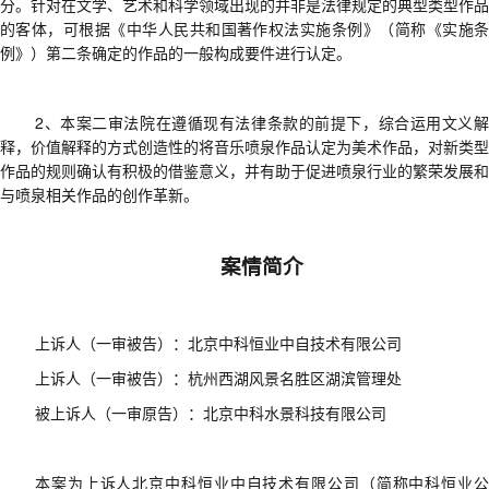
分。针对
在文学、艺术和科学领域出现
的
并非是法律规定的典型类型作品
的客体
，可根据
《中华人民共和国著作权法实施条例》（简称《实施
例》）第二条
确定的
作品的一般构成要件
进行认定。
2、本案二审法院在遵循现有法律条款的前提下，综合运用文义解
释，价值解释的方式创造性的将
音乐喷泉
作品认定为
美术作品
，对新类型
作品的规则确认有积极的借鉴意义，并
有助于促进喷泉行业的繁荣发展和
与喷泉相关作品的创作革新。
案情简介
上诉人（一审被告）：北京中科恒业中自技术有限公司
上诉人（一审被告）：杭州西湖风景名胜区湖滨管理处
被上诉人（一审原告）：北京中科水景科技有限公司
本案为
上诉人北京中科恒业中自技术有限公司（简称中科恒业