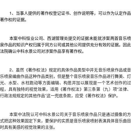
1、
当事人提供的著作权登记证书、创作说明等，可以作为认定作
著作权的证据。
本案中科恒业公司、西湖管理处提交的证据未能就涉案两首音乐喷
泉作品的知识产权归属于同方公司或其他公司提供充分有效的证据
。因此
法院确认中科水景公司对涉案作品享有著作权
。
2、虽然
《著作权法》规定的具体作品类型中并无音乐喷泉作品或
乐喷泉编曲作品这种作品类别，
但是
整个音乐喷泉音乐作品进行舞美、灯
光、水型、水柱跑动等方面编辑、构思并加以展现是一个艺术创作的过
程，具有独特
的
视觉效果
，
适用《著作权法》第三条第（九）
项
“法律
行政法规规定的其他作品”
这一
兜底
条款，
应受《著作权法》保护。
本案中法院认可
中科水景公司
关于
音乐喷泉作品只是通过摄像的
式把这种效果固定下来，要保护的实质是音乐喷泉喷射表演具体音乐曲目
时具有美感的视觉效果
的主张。