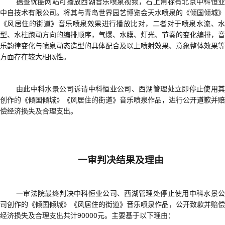
据查优酷网站可播放
西湖音乐喷泉
视频，
右上角
标有
北京中科恒
中自技术有限公司
。将其
与青岛世界园艺博览会天水喷泉的《倾国倾城》
《风居住的街道》音乐喷泉效果进行播放比对，二者对于喷泉水流、水
型、水柱跑动方向的编排顺序，气爆、水膜、灯光、节奏的变化编排，音
乐韵律变化与喷泉动态造型的具体配合及以上喷射效果、意象整体效果等
方面存在较大相似性
。
由此
中科水景公司诉请中科恒业公司、西湖管理处立即停止使用
创作的《倾国倾城》《风居住的街道》音乐喷泉作品
，
进行公开道歉
并
赔
偿经济损失
及
合理支出
。
一审判决结果及理由
一审法院
最终判决
中科恒业公司、西湖管理处停止使用中科水景
司创作的《倾国倾城》《风居住的街道》音乐喷泉作品
，
公开致歉
并
赔偿
经济损失及合理支出共计
90000元
。主要基于以下理由：