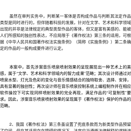
虽然
在审判实务中，判断某一客体是否构成作品与判断其法定作
类型是同时进行的
，但
伴随着科技的发展，
针对
在文学、艺术和科学领域
出现
的
并非是法律规定的典型类型作品的客体，但又
是
富有美感的、能被
人们所感知的独创性表达，
不应局限于
《著作权法》第三条
的适用，可根
据
《中华人民共和国著作权法实施条例》（简称《实施条例》）第二条
确
定的
作品的一般构成要件
进行认定。
本案中，
首先涉案音乐喷泉喷射效果的呈现展现出一种艺术上的
感，属于
“文学、艺术和科学领域内的智力成果”范畴；
其次
设计师通过对
喷泉水型、灯光及色彩的变化与音乐情感结合的独特取舍、选择、安排，
具有显著的独创性；
再次
设计师在音乐喷泉控制系统上编程制作并在相应
软件操控下可实现同样喷射效果的完全再现，满足作品的
“可复制性”
求。因此，涉案音乐喷泉喷射效果的呈现属于《著作权法》保护的作品的
范畴。
2、
我国《著作权法》第三条
虽设置了
兜底
条款
而为新类型作品预
了空间。
但在其
适用存在障碍的情况下，法官应当遵循法律解释的逻辑进