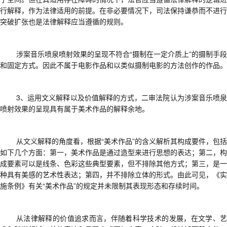
行解释，作为法律适用的前提
。
在非必要情况下，司法保持谦恭而不进行
突破扩张也是法律解释应当遵循的规则。
涉案音乐喷泉喷射效果的呈现不符合
“摄制在一定介质上”的摄制手段
和固定方式。
因此不属于
电影作品和以类似摄制电影的方法创作的作品
。
3、运用文义解释以及价值解释的方式，二审法院认为
涉案音乐喷
喷射效果的呈现具有属于美术作品的解释余地
。
从文义解释的角度看，根据
“美术作品”的含义解析其构成要件，包括
如下几个方面：第一，美术作品是通过造型来进行思想的表达；第二，构
成要素可以是线条、色彩这些典型要素，但不排除其他方式；第三，是一
种具有美感的艺术性表达；第四，并不排除立体的形式。由此可见，《实
施条例》有关“美术作品”的规定并未限制其表现形态和存续时间。
从法律解释的价值追求而言，伴随着科学技术的发展
，
在文学、