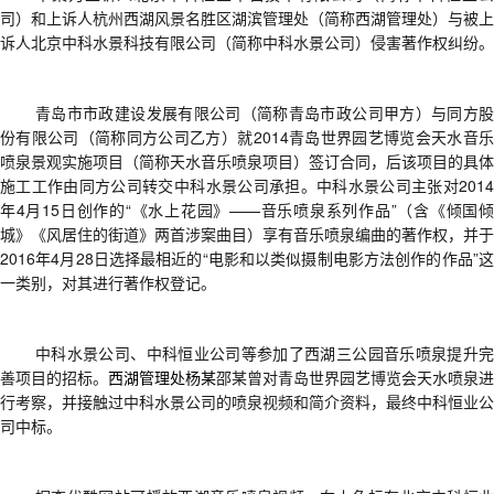
司）和上诉人杭州西湖风景名胜区湖滨管理处（简称西湖管理处）与被上
诉人北京中科水景科技有限公司（简称中科水景公司）侵害著作权纠纷
。
青岛市市政建设发展有限公司（简称青岛市政公司甲方）与同方股
份有限公司（简称同方公司乙方）
就
2014青岛世界园艺博览会天水
音
喷泉景观实施项目
（简称天水音乐喷泉项目）
签订合同
，后该项目的具体
施工工作
由同方公司
转交中科水景公司承担
。
中科水景公司
主张对
201
年4月15日
创作的
“《水上花园》——音乐喷泉系列作品”
（含
《倾国
城》《风居住的街道》
两首涉案曲目）享有
音乐喷泉编曲的著作权
，并于
2016年4月28日
选择最相近的
“
电影和以类似摄制电影方法创作的作品
”
一类别
，
对其进行著作权登记。
中科水景公司、中科恒业公司等参加了西湖三公园音乐喷泉提升完
善项目的招标
。
西湖管理处杨某
邵某曾对青岛世界园艺博览会天水喷泉进
行考察
，并接触过
中科水景公司
的喷泉
视频和
简介
资料
，
最终中科恒业公
司中标。