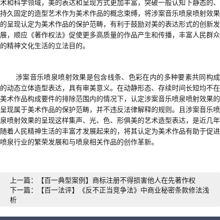
术和科学领域，美的表达和呈现方式
更加丰富，
突破一般认知下静态的、
持久固定的造型艺术作为美术作品的概念束缚，将涉案音乐喷泉喷射效果
的呈现认定为美术作品的保护范畴，有利于鼓励对美的表达形式的创新发
展，
顺应
《著作权法》促使更多高质量的作品产生和传播，丰富人民群众
的精神文化生活
的立法目的。
涉案音乐喷泉喷射效果
是
包含线条、色彩在内的多种要素共同构
的动态立体造型表达，具有审美意义。在动静形态、存续时间长短均不
在
美术作品构成要件
的
排除范围
内的情况下
，认定涉案音乐喷泉喷射效果的
呈现属于美术作品的保护范畴，并不违反法律解释的规则。
且
涉案音乐喷
泉喷射效果的呈现这样集声、光、色、形俱美的艺术造型表达，是近几年
随着人民精神生活的丰富才发展起来的
，将其认定为美术作品
有助于促进
喷泉行业的繁荣发展和与喷泉相关作品的创作革新。
上一篇：【百一典型案例】商标注册不得损害他人在先著作权
下一篇：【百一法评】《反不正当竞争法》中商业秘密条款修法浅
析