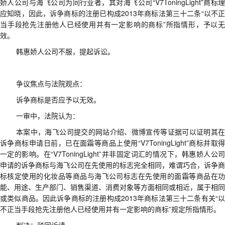
娇人公司与海飞公司为同行业者，其对海飞公司
“V7ToningLight”
商标理
应知晓，因此，诉争商标的注册已构成
2013
年商标法第三十二条
“
以不
当手段抢先注册他人已经使用并有一定影响的商标
”
所指情形
，
予以
效
。
韩惠娇人公司
不服
，
提起诉讼
。
争议焦点与法院观点
：
诉争商标是否应予以无效
。
一审中，法院认为
：
本案中，海飞公司提交的网站介绍、微博宣传等证据可以证明其在
诉争商标申请日前，已在面霜等商品上使用
“V7ToningLight”
商标并取
一定的影响。在
“V7ToningLight”
并非固定词汇的情况下，韩惠娇人公
申请的诉争商标与海飞公司在先使用的标志完全相同，难谓巧合，诉争商
标核定使用的化妆品等商品与海飞公司标志在先使用的面霜等商品在功
能、用途、生产部门、销售渠道、消费对象等方面相同或相近，属于相同
或类似商品。因此诉争商标的注册构成
2013
年商标法第三十二条有关
“
不正当手段抢先注册他人已经使用并有一定影响的商标
”
规定所指情形。