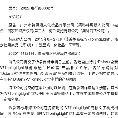
案号
：
(2022)
京行终
6002
号
案情简介
：
原告
：
广州市韩惠娇人化妆品有限公司（简称韩惠娇人公司）
/
告
：
国家知识产权局
/
第三人
：
海飞安妃有限公司
（
简称海飞公司
）。
韩惠娇人公司
于
2015
年
8
月
27
日
申请诉争商标
“V7ToningLight”
，
定使用商品（第
3
类）：洗面奶；化妆品；牙膏等。
2020
年
1
月
21
日，国家知识产权局作出
裁定
：
海飞公司提交了诉争商标申请日之前，香港自由行对
“DrJart+
全
V7ToningLight
维他命透白轻盈霜
”
产品相关介绍，名品导购网
“DrJart+V7
维生素亮白小灯泡面霜
”
产品相关介绍等，上述证据中均显
有印有
“‘DrJart+V7ToningLight”
字样的产品图片。
海飞公司提交的在案证据可以证明，在诉争商标申请注册前，其已
将
“V7ToningLight”
商标使用于面霜等商品上，并在中国相关公众中具
一定知名度。
诉争商标与海飞公司在先使用的
“V7ToningLight”
商标文字构成相
同。海飞公司在先使用的
“V7ToningLight”
商标具有一定的独创性，韩