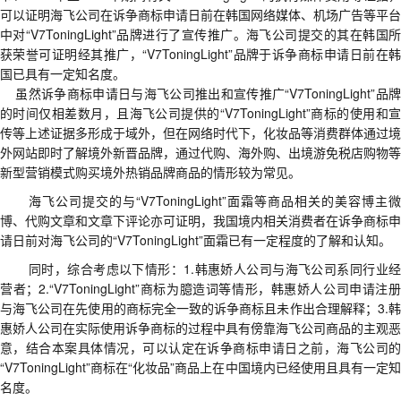
可以证明海飞公司在诉争商标申请日前在韩国网络媒体、机场广告等平台
中对
“V7ToningLight”
品牌进行了宣传推广。海飞公司提交的其在韩国
获荣誉可证明经其推广，
“V7ToningLight”
品牌于诉争商标申请日前在
国已具有一定知名度。
虽然诉争商标申请日与海飞公司推出和宣传推广
“V7ToningLight”
品
的时间仅相差数月，且海飞公司提供的
“V7ToningLight”
商标的使用和
传等上述证据多形成于域外，但在网络时代下，化妆品等消费群体通过境
外网站即时了解境外新晋品牌，通过代购、海外购、出境游免税店购物等
新型营销模式购买境外热销品牌商品的情形较为常见。
海飞公司提交的与
“V7ToningLight”
面霜等商品相关的美容博主微
博、代购文章和文章下评论亦可证明，我国境内相关消费者在诉争商标申
请日前对海飞公司的
“V7ToningLight”
面霜已有一定程度的了解和认知。
同时，综合考虑以下情形：
1.
韩惠娇人公司与海飞公司系同行业
营者；
2.“V7ToningLight”
商标为臆造词等情形，韩惠娇人公司申请注
与海飞公司在先使用的商标完全一致的诉争商标且未作出合理解释；
3.
惠娇人公司在实际使用诉争商标的过程中具有傍靠海飞公司商品的主观恶
意，结合本案具体情况，可以认定在诉争商标申请日之前，海飞公司的
“V7ToningLight”
商标在
“
化妆品
”
商品上在中国境内已经使用且具有一定
名度。