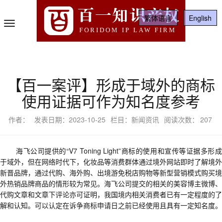
百一知识产权
繁体语言
English
Toggle
FORIDOM IP LAW FIRM
Navigation
【百一案评】形成于域外的商标
使用证据可作为知名度参考
作者：
发表日期：2023-10-25
栏目：新闻资讯
阅读次数：
207
海飞公司提供的
“
V7 Toning Light
”商标的使用和宣传等证据多形
于域外
，但在网络时代下，化妆品等消费群体通过境外网站即时了解境外
新晋品牌，通过代购、海外购、出境游免税店购物等新型营销模式购买境
外热销品牌商品的情形较为常见。海飞公司提交的相关的美容博主微博、
代购文章和文章下评论亦可证明，我国境内相关消费者已有一定程度的了
解和认知。可以认定在诉争商标申请日之前已经使用且具有一定知名度。