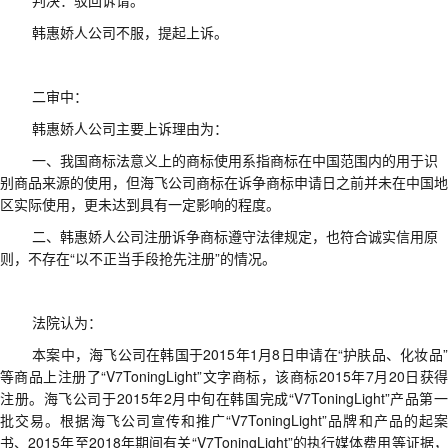
判决
：
驳回诉请
。
韩惠娇人公司不服，提起上诉
。
二审中
：
韩惠娇人公司
主要上诉理由为：
一、
我国商标法意义上的商标使用系指商标在中国范围内的用于识
别商品来源的使用，但海飞公司商标在诉争商标申请日之前并未在中国地
区实际使用，更未达到具有一定影响的程度。
二、
韩惠娇人公司注册诉争商标遵守法律规定，也符合诚实信用原
则，不存在
“
以不正当手段抢先注册
”
的情况。
法院认为
：
本案中，海飞公司在韩国于
2015
年
1
月
8
日申请在
“
护肤品、化妆品
等商品上注册了
“V7ToningLight”
文字商标，该商标
2015
年
7
月
20
日获
注册。海飞公司于
2015
年
2
月中旬在韩国完成
“V7ToningLight”
产品第
批交易。根据海飞公司宣传和推广
“V7ToningLight”
品牌和产品的起
书、
2015
年至
2018
年期间有关
“V7ToningLight”
的执行媒体费用等证据