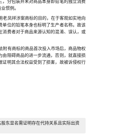
三，分包装并未对商品本身即铅笔的独立消费
商业惯例。
用老凤祥涉案商标的目的，在于客观如实地向
费单位的铅笔本身也标明了生产者名称。故该
在消费者对于商品来源认知的混淆、误认，或
法附有商标的商品首次投入市场后，商品物权
为由阻碍商品的进一步流通，否则，就直接损
据证明其合法权益受到了损害，故被诉侵权行
名股东显名需证明存在代持关系且实际出资