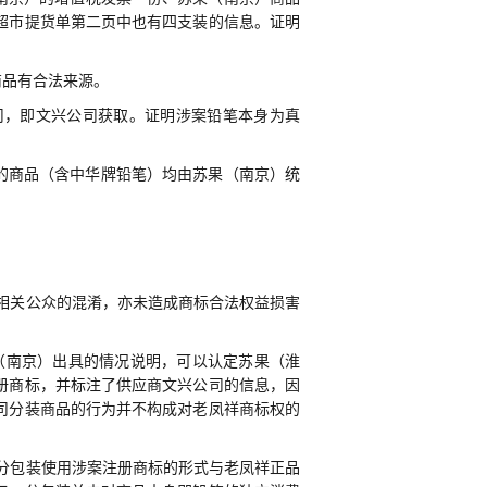
超市提货单第二页中也有四支装的信息。证明
商品有合法来源。
司，即文兴公司获取。证明涉案铅笔本身为真
的商品（含中华牌铅笔）均由苏果（南京）统
相关公众的混淆，亦未造成商标合法权益损害
（南京）出具的情况说明，可以认定苏果（淮
册商标，并标注了供应商文兴公司的信息，因
司分装商品的行为并不构成对老凤祥商标权的
分包装使用涉案注册商标的形式与老凤祥正品