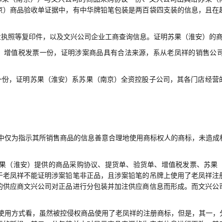
京）商品验收单证据中，有中华牌铅笔包装是两百袋四支装的信息，且在
业执照等复印件，以及文兴公司企业工商查询信息。证明苏果（淮安）的
、增值税发票一份，证明涉案商品具有合法来源，系从老凤祥的销售公
一份，证明苏果（淮安）系苏果（南京）全资控股子公司，其各门店经营
中仅为指示其所销售商品的信息善意合理地使用商标权人的商标，未造成
果（淮安）提供的商品采购协议、提货单、验货单、增值税发票、苏果
于老凤祥不能证明涉案铅笔非正品，且涉案铅笔的吊牌上使用了老凤祥注
的供应商文兴公司对正品进行分包装并加注供应商信息而形成。而文兴公
使用方式看，虽然被控侵权商品使用了老凤祥的注册商标，但是，其一，