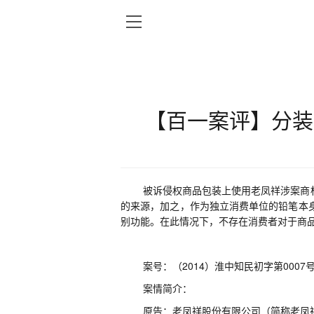
【百一案评】分装
被诉侵权商品包装上使用老凤祥涉案商
的来源，加之，作为独立消费单位的铅笔本
别功能。在此情况下，不存在消费者对于商
案号
：
（
2014
）淮中知民初字第
0007
案情简介
：
原告
：
老凤祥股份有限公司（简称老凤