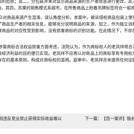
标的贬损；其二，分包装并未对显示商品来源的生产者信息进行更改，其
响，其四，苏果的销售模式系超市，在所售商品上附着吊牌标签符合一般
众对商品来源产生混淆、误认角度分析。本案中，被诉侵权商品包装上使
了商品生产者的相关信息，能够充分说明商品的来源，加之，作为独立消
祥商品的对应性受到影响，没有损害商标的识别功能。在此情况下，不存
涉案商标合法权益损害方面考虑，
法院
认为，作为商标权人的老凤祥将合
取经济利益的目的便已实现。老凤祥不应再以对商品上的商标享有专用权
存在的基本原则，构成对商标权的滥用。庭审中，老凤祥亦未提供任何证
。
因违反竞业禁止获得实际收益难以
下一篇：【百一案评】隐