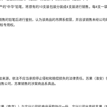
产的
“中华“铅笔，将原有的
10
支装包装分装成
4
支装进行销售。每
4
支一
销售的铅笔后进行鉴别，认为该商品的吊牌系假冒，并且该销售未经公司
商标专用权。
法来源，依法不应当承担停止侵权和赔偿损失的法律责任。苏果（淮安）
销售公司，苏果销售的涉案商品系真品。
苏果（南京）
）
与文兴公司的商品采购协议一份、文兴公司出具给苏果（