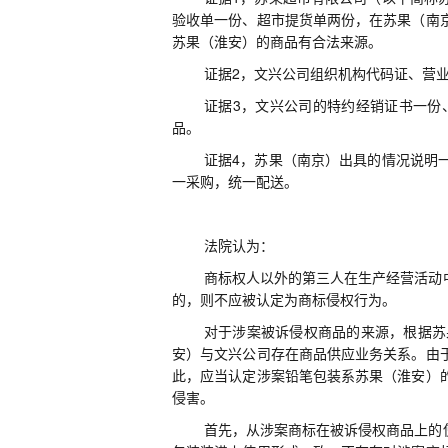
验收单一份、超市提货单两份，在苏果（南
苏果（淮安）的商品有合法来源。
证据
2
，文兴公司组织机构代码证、营
证据
3
，文兴公司的特约经销证书一份
品。
证据
4
，苏果（南京）出具的情况说明
一采购，统一配送。
法院认为
：
商标权人以外的第三人在生产经营活动
的，则不应被认定为商标侵权行为。
对于涉案被诉侵权商品的来源，根据苏
安）与文兴公司存在商品供应业务关系。由
此，应当认定涉案铅笔包装系苏果（淮安）
侵害。
首先，从涉案商标在被诉侵权商品上的