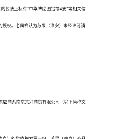
袋的包装上标有“中华牌绘图铅笔
4
支”等相关信
的授权。
老凤祥认为
苏果（淮安）未经许可销
供应商系南京文兴商贸有限公司（以下简称文
南京）的增值税发票一份、苏果（南京）商品