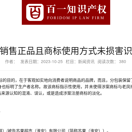
百一知识产权
FORIDOM IP LAW FIRM
销售正品且商标使用方式未损害
作者：
发表日期：2023-10-25
栏目：新闻资讯
阅读次数：
380
标的目的，在于客观如实地向消费者说明商品的品牌，而且，分包装保留
身也标明了生产者名称。故该商标指示性使用，并未使得涉案商标与老凤
品来源认知的混淆、误认，或是造成涉案注册商标的淡化。
号
祥）
/
被告苏果超市（淮安）有限公司
（
简称苏果（淮安）
）。