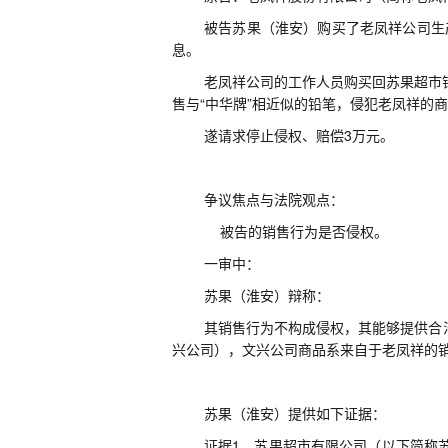
被告苏果（淮安）购买了老凤祥公司生
息。
老凤祥公司的工作人员购买回苏果超市
售与
“中华牌”相近似的铅笔，侵犯老凤祥的
遂
请求停止侵权
、
赔偿
3
万元
。
争议焦点与法院观点
：
被告的销售行为是否侵权
。
一审中
：
苏果（淮安）辩称
：
其
销售行为不构成侵权，其能够提供合
兴公司），文兴公司商品系来自于老凤祥的
苏果（淮安）提供如下证据：
证据
1
，苏果超市有限公司
（
以下简称