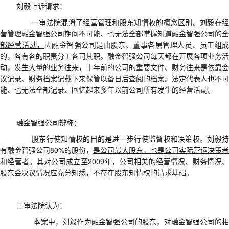
刘毅上诉请求
：
一审法院混淆了经营管理和股东知情权的概念区别。
刘毅在
营管理融金智强公司期间不可能、也无法全部掌握知道融金智强公司的全
部经营活动，
因融金智强公司是由股东、董事各层管理人员、员工组
的，各有各的职责分工各司其职。融金智强公司每天都在开展各项业务活
动，发生大量的业务往来，十年前的公司的重要文件、财务往来是依靠会
议记录、财务档案记载下来保管以备日后查阅的档案。法定代表人也不可
能、也无法全部记录、回忆起来多年以前公司所有发生的经营活动。
融金智强公司
辩称
：
股东行使知情权的目的是进一步行使监督权和决策权。刘毅持
有融金智强公司
80%
的股份，
是公司最大股东，也是公司实际营运决策者
和经营者
。其对公司成立至
2009
年，公司相关的经营情况、财务情况
股东会决议情况应充分知悉，不存在股东知情权的请求基础。
二审法院认为
：
本案中，
刘毅作为融金智强公司的股东，
对融金智强公司的