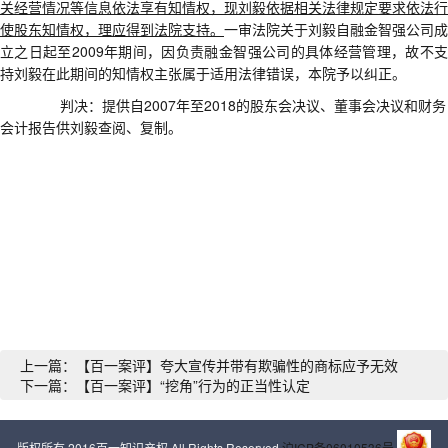
关经营情况等信息依法享有知情权，现刘毅依据相关法律规定要求依法行
使股东知情权，理应得到法院支持。
一审法院关于刘毅自融金智强公司成
立之日起至
2009
年期间，因负责融金智强公司的具体经营管理，故不
持刘毅在此期间的知情权主张属于适用法律错误，本院予以纠正。
判决
：
提供自
2007
年至
2018
的股东会决议、董事会决议和财务
会计报告供刘毅查阅、复制
。
上一篇：【百一案评】夸大宣传并带有欺骗性的商标应予无效
下一篇：【百一案评】“挖角”行为的正当性认定
版权所有 2016百一知识产权 All Rights Reserved
沪ICP备06010536号