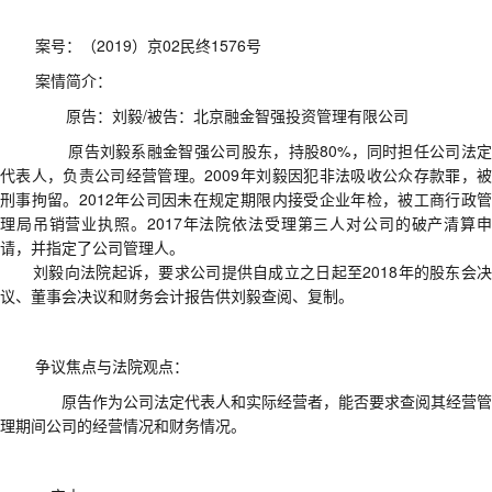
案号
：
（
2019
）京
02
民终
1576
号
案情简介
：
原告
：
刘毅
/
被告
：
北京融金智强投资管理有限公司
原告刘毅系融金智强公司股东，持股
80%
，同时担任公司法定
代表人，负责公司经营管理。
2009
年刘毅因犯非法吸收公众存款罪，
刑事拘留。
2012
年公司因未在规定期限内接受企业年检，被工商行政
理局吊销营业执照。
2017
年
法院依法受理第三人对公司的破产清算
请，并指定了公司管理人。
刘毅向法院起诉，要求公司提供自成立之日起至
2018
年的股东会
议、董事会决议和财务会计报告供刘毅查阅、复制。
争议焦点与法院观点
：
原告作为公司法定代表人和实际经营者，能否要求查阅其经营管
理期间公司的经营情况和财务情况。