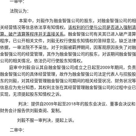
一审中
：
法院认为
：
本案中，刘毅作为融金智强公司的股东，对融金智强公司的相
关经营情况等信息依法享有知情权。
该权利的行使与公司是否进入强制清
算、破产清算等程序并无直接关系
。融金智强公司有关其已进入破产清算
程序，已公开相关文件，刘毅无权行使股东知情权的答辩意见，缺乏法律
依据，一审法院不予采信。对于刘毅被羁押期间，因客观原因丧失了对融
金智强公司的经营管理，其作为融金智强公司的股东，对该期间融金智强
公司的相关情况，依法仍可行使股东知情权。
庭审中刘毅自认其自融金智强公司成立之日起至
2009
年期间，负
融金智强公司的具体经营管理，故作为融金智强公司法定代表人与控股股
东的刘毅，对其经营管理融金智强公司期间的相关经营状况、财务状况等
信息应为充分知悉，其权利主张在其经营管理融金智强公司的过程中业已
实现，无须提起股东知情权之诉。
判决
：
提供自
2009
年起至
2018
年的股东会决议、董事会决议和
财务会计报告供刘毅查阅、复制
。
刘毅不服一审判决
，
提起上诉
。
二审中
：