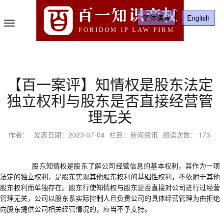
百一知识产权
繁体语言
English
Toggle
FORIDOM IP LAW FIRM
Navigation
【百一案评】知情权是股东法定
独立权利与股东是否直接经营管
理无关
作者：
发表日期：2023-07-04
栏目：新闻资讯
阅读次数：
173
股东知情权是股东了解公司经营信息的基本权利，
其
作为一
法定的独立权利，是股东实现其他
股东
权利的基础性权利，不依附于其他
股东权利而单独存在。股东行使知情权与股东是否直接对公司进行过经营
管理无关，公司以股东系实际控制人且负责公司的具体经营管理为由拒绝
向股东提供公司相关经营情况的，
应当
不予支持。