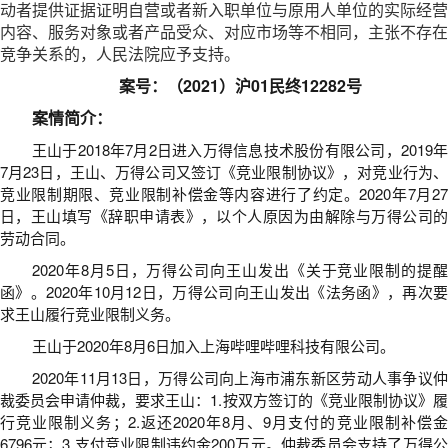
动者提供证据证明自营或者新入职单位与原用人单位的实际经营
内容、服务对象或者产品受众、对应市场等不相同，主张不存在
竞争关系的，人民法院应予支持。
案
号：
（2021）沪01民终12282号
案情简介：
王山于2018年7月2日进入万得信息技术股份有限公司，2019年
7月23日，王山、万得公司又签订《竞业限制协议》，对竞业行为、
竞业限制期限、竞业限制补偿金等内容进行了约定。2020年7月27
日，王山填写《辞职申请表》，以个人原因为由解除与万得公司的
劳动合同。
2020年8月5日，万得公司向王山发出《关于竞业限制的提醒
函》。2020年10月12日，万得公司向王山发出《法务函》，再次要
求王山履行竞业限制义务。
王山于2020年8月6日加入上海哔哩哔哩科技有限公司。
2020年11月13日，万得公司向上海市浦东新区劳动人事争议仲
裁委员会申请仲裁，要求王山：1.按双方签订的《竞业限制协议》履
行竞业限制义务；2.返还2020年8月、9月支付的竞业限制补偿金
6796元；3.支付竞业限制违约金200万元。仲裁委员会支持了万得公