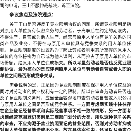
司的申请，王山不服仲裁裁决，诉至法院。
争议焦点及法院观点：
关于王山是否违反了竞业限制协议的问题。所谓竞业限制是指
对原用人单位负有保密义务的劳动者，于离职后在约定的期限内，
不得生产、自营或为他人生产、经营与原用人单位有竞争关系的同
类产品及业务，不得在与原用人单位具有竞争关系的用人单位任
职。竞业限制制度的设置系为了防止劳动者利用其所掌握的原用人
单位的商业秘密为自己或为他人谋利，从而抢占了原用人单位的市
场份额，给原用人单位造成损失。
所以考量劳动者是否违反竞业
制协议，最为核心的是应评判原用人单位与劳动者自营或者入职的
单位之间是否形成竞争关系。
需要说明的是，正是因为竞业限制制度在保护用人单位权益的
同时对劳动者的就业权利有一定的限制，所以在审查劳动者是否违
反了竞业限制义务时，应当全面客观地审查劳动者自营或入职公司
与原用人单位之间是否形成竞争关系。
一方面考虑到实践中往往
在企业登记经营事项和实际经营事项不相一致的情形，另一方面考
虑到经营范围登记类别是工商部门划分的大类，所以这种竞争关系
的审查，不应拘泥于营业执照登记的营业范围，否则对劳动者抑或
对用人单位都可能造成不公平。故在具体案件中，还可以从两家企