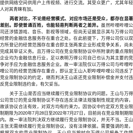
提供网络空间供用户上传视频、进行交流。其受众更广，尤其年轻
人对其青睐有加。
两者对比，不论是经营模式、对应市场还是受众，都存在显著
差别。即使普通百姓，也能轻易判断两者之差异。
虽然哔哩哔哩
司还涉猎游戏、音乐、影视等领域，但尚无证据显示其与万得公司
经营的金融信息服务存在重合之处。在此前提下，万得公司仅以双
方所登记的经营范围存在重合即主张两家企业形成竞争关系，尚未
完成其举证义务。且万得公司在竞业限制协议中所附录的重点限制
企业均为金融信息行业，足以表明万得公司自己也认为其主要的竞
争对手应为金融信息服务企业。故一审法院仅以万得公司与哔哩哔
哩公司的经营范围存在重合，即认定王山入职哔哩哔哩公司违反了
竞业限制协议的约定，继而判决王山返还竞业限制补偿金并支付违
反竞业限制违约金，有欠妥当。
关于王山是否应当继续履行竞业限制协议的问题。王山与万得
公司签订的竞业限制协议不存在违反法律法规强制性规定的内容，
故该协议合法有效，对双方均有约束力。因协议中约定双方竞业限
制期限为2020年7月28日至2022年7月27日，目前尚在竞业限制期限
内。故一审法院判决双方继续履行竞业限制协议，并无不当。王山
主张无需继续履行竞业限制协议，没有法律依据。需要强调的是，
根据双方的竞业限制协议，王山应当按时向万得公司报备工作情