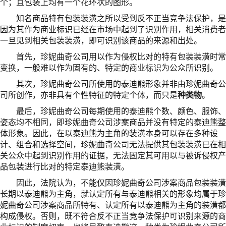
个；且包装上均有一个花环状的图形。
知名商品特有包装装潢之所以受到反不正当竞争法保护，是
因为其作为商业标识已经在市场中起到了识别作用，相关消费者
一旦见到相关包装装潢，即可识别该商品的来源和出处。
首先，珍妮曲奇公司用以作为侵权比对的特有包装装潢时常
变换，一般难以作为固有的、特定的商业标识为公众所识别。
其次，珍妮曲奇公司所使用的泰迪熊形象并非由珍妮曲奇公
司所创作，亦非具有个性特征的特定个体，而只是
种类物
。
最后，珍妮曲奇公司每期使用的泰迪熊个数、颜色、服饰、
姿态均不相同，即珍妮曲奇公司涉案商品并没有特定的泰迪熊整
体形象。因此，在以泰迪熊为主角的装潢本身可以存在多种设
计、组合和选择空间，珍妮曲奇公司无法提供其包装装潢已在相
关公众中起到识别作用的证据，无法固定其可用以与被诉侵权产
品包装进行比对的特定泰迪熊装潢。
因此，法院认为，不能仅因珍妮曲奇公司涉案商品包装装潢
长期以泰迪熊为主角，就认定所有与泰迪熊相关的形象均属于珍
妮曲奇公司涉案商品所特有、认定所有以泰迪熊为主角的装潢都
构成侵权。否则，既不符合反不正当竞争法保护可识别来源的商