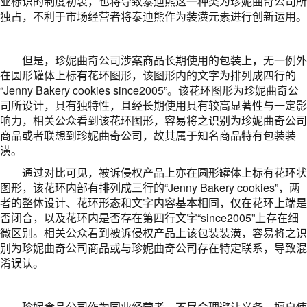
业标识的制度初衷，也将导致泰迪熊这一种类为珍妮曲奇公司所
独占，不利于市场经营者将泰迪熊作为装潢元素进行创新运用。
但是，珍妮曲奇公司涉案商品长期使用的包装上，无一例外
在圆形罐体上标有花环图形，该图形内的文字为排列成四行的
“Jenny Bakery cookies since2005”。该花环图形为珍妮曲奇公
司所设计，具有独特性，且经长期使用具有较高显著性与一定影
响力，相关公众看到该花环图形，容易将之识别为珍妮曲奇公司
商品或者联想到珍妮曲奇公司，故其属于知名商品特有包装装
潢。
通过对比可见，被诉侵权产品上亦在圆形罐体上标有花环状
图形，该花环内部有排列成三行的“Jenny Bakery cookies”，两
者的整体设计、花环形态和文字内容基本相同，仅在花环上端是
否闭合，以及花环内是否存在第四行文字“since2005”上存在细
微区别。相关公众看到被诉侵权产品上该包装装潢，容易将之识
别为珍妮曲奇公司商品或与珍妮曲奇公司存在特定联系，导致混
淆误认。
珍妮食品公司作为同业经营者，不尽合理避让义务，擅自使