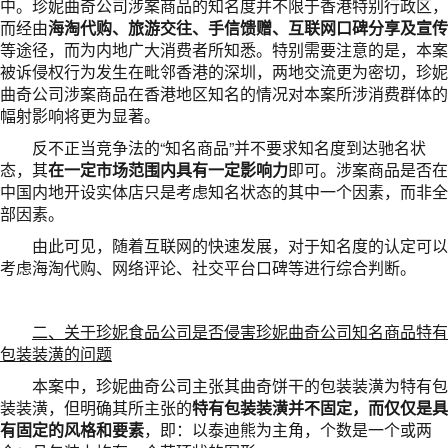
中。珍妮曲奇公司涉案商品的知名度并不限于香港特别行政区，
而经由
海淘代购、旅游交往、手信馈赠、互联网口碑分享及宣传
等途径，而为内地广大消费者所知悉。特别需要注意的是，本案
被诉侵权行为发生在毗邻香港的深圳，两地交流更为密切，珍妮
曲奇公司涉案商品在香港地区知名的情况对本案所涉消费群体的
幅射影响将更为显著。
反不正当竞争法的“知名商品”并不要求知名度到达驰名状
态，其
在一定市场范围内具有一定影响力
即可。涉案商品是否在
中国内地开设实体店只是考虑知名状态的其中一个因素，而非全
部因素。
由此可见，随着互联网的快速发展，对于知名度的认定可以
考虑海淘代购、网络评论、社交平台口碑等进行综合判断。
二、关于珍妮食品公司是否侵害珍妮曲奇公司知名商品特有
包装装潢的问题
本案中，珍妮曲奇公司主张其曲奇饼干的包装装潢为特有包
装装潢，但明确其所主张的
特有包装装潢并不固定，而仅仅是具
有固定的风格和要素
，即：以泰迪熊为主角，个数是一个或两