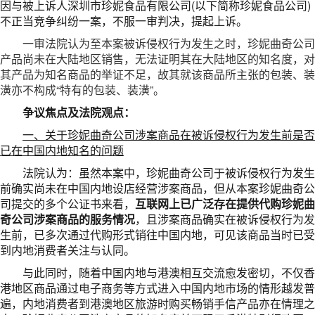
因与被上诉人深圳市珍妮食品有限公司(以下简称珍妮食品公司)
不正当竞争纠纷一案，不服一审判决，提起上诉。
一审法院认为至本案被诉侵权行为发生之时，珍妮曲奇公司
产品尚未在大陆地区销售，无法证明其在大陆地区的知名度，对
其产品为知名商品的举证不足，
故其就该商品所主张的包装、装
潢亦不构成“特有的包装、装潢”。
争议焦点及法院观点：
一、关于珍妮曲奇公司涉案商品在被诉侵权行为发生前是否
已在中国内地知名的问题
法院认为：虽然本案中，珍妮曲奇公司于被诉侵权行为发生
前确实尚未在中国内地设店经营涉案商品，但从本案珍妮曲奇公
司提交的多个公证书来看，
互联网上已广泛存在提供代购珍妮曲
奇公司涉案商品的服务情况
，且涉案商品确实在被诉侵权行为发
生前，已多次通过代购形式销往中国内地，可见该商品当时已受
到内地消费者关注与认同。
与此同时，随着中国内地与港澳相互交流愈发密切，不仅香
港地区商品通过电子商务等方式进入中国内地市场的情形越发普
遍，内地消费者到港澳地区旅游时购买畅销手信产品亦在情理之