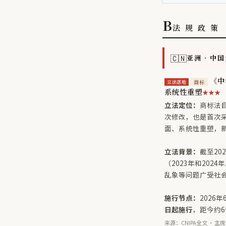
B
法 规 政 策
🇨🇳
亚洲 · 中
《中
商标
立法落地
系统性重塑
★★★
立法定位：
商标法自
次修改，也是首次
面、系统性重塑，新
立法背景：
截至20
（2023年和202
乱象等问题广受社
施行节点：
2026
日起施行
，距今约
来源：CNIPA全文 · 主席令