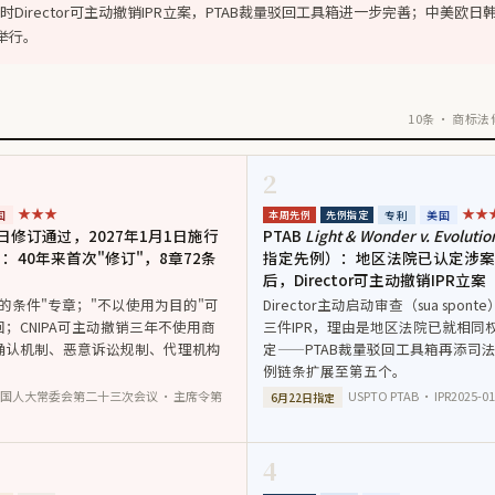
Director可主动撤销IPR立案，PTAB裁量驳回工具箱进一步完善；中美欧
举行。
10条 · 商标
2
★★★
★★
国
专利
美国
本周先例
先例指定
日修订通过，2027年1月1日施行
PTAB
Light & Wonder v. Evolutio
：40年来首次"修订"，8章72条
指定先例）：地区法院已认定涉案
后，Director可主动撤销IPR立案
的条件"专章；"不以使用为目的"可
Director主动启动审查（sua spo
；CNIPA可主动撤销三年不使用商
三件IPR，理由是地区法院已就相同
确认机制、恶意诉讼规制、代理机构
定——PTAB裁量驳回工具箱再添司
例链条扩展至第五个。
国人大常委会第二十三次会议 · 主席令第
USPTO PTAB · IPR2025-01
6月22日指定
4