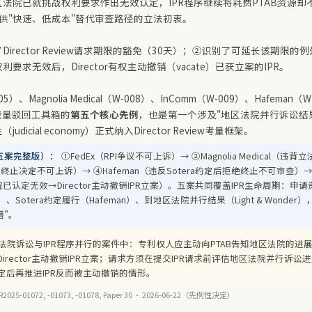
法院已就挑战权利要求作出无效认定，IPR程序继续将耗费PTAB资源却
提供"快速、低成本"替代审查路径的立法初衷。
irector Review请求期限的豁免（30天）；②识别了可延长该期限
要求无效后，Director有权主动撤销（vacate）已获立案的IPR。
5）、Magnolia Medical（W-008）、InComm（W-009）、Hafeman
AB裁量驳回工具箱的
第五个核心先例
，也是第一个涉及"地区法院并行诉讼结
dicial economy）正式纳入Director Review考量框架。
五案完整版）：
①FedEx（RPI争议不可上诉）→ ②Magnolia Medical（
PR终止决定不可上诉）→ ④Hafeman（违反Sotera约定后拒绝终止不可审查）→ ⑤L
院已认定无效→Director主动撤销IPR立案）。五案共同覆盖IPR生命周期：申请资
a）、Sotera约定履行（Hafeman）、到地区法院并行结果（Light & Wond
墙"。
法院诉讼与IPR程序并行的案件中：专利权人应主动向PTAB告知地区法院的进
irector主动撤销IPR立案；请求方须在提交IPR请求前评估地区法院并行诉
定后再推进IPR反而被主动撤销的情形。
2025-01072, -01073, -01078, Paper 30 · 2026-06-22（先例性决定）