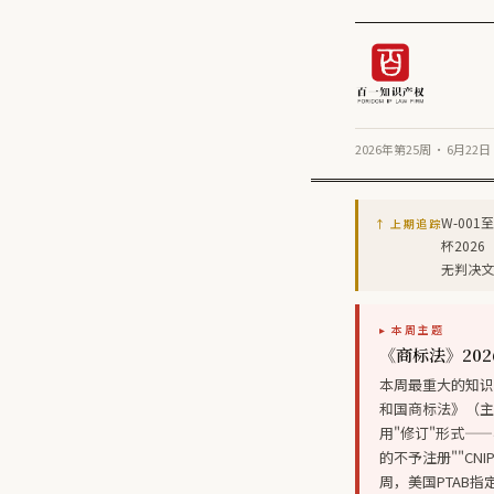
2026年第25周 · 6月2
W-00
↑ 上期追踪
杯202
无判决文
▸ 本周主题
《商标法》202
本周最重大的知识
和国商标法》（主
用"修订"形式—
的不予注册""C
周，美国PTAB指定了