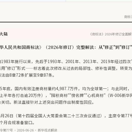
商标
国大陆
《商标法》2026年修订全面解读
华人民共和国商标法》（2026年修订）完整解读：从"修正"到"修订
1983年施行以来，先后于1993年、2001年、2013年、2019年经过四
采用"修订"形式——标志着此次修改从过去的局部性、修补性调整，转变
法由8章72条扩展至9章87条。
25年底，国内有效注册商标量约4,987.7万件，均为全球第一；与此同时
4年上半年各打击逾20万件），"囤积商标""傍名牌""心机商标"（W-006
会关切。新法直接针对上述突出问题作出制度性回应。
年6月26日（第十四届全国人大常委会第二十三次会议通过），主席令第77
6个月合规准备窗口。
第77号 · 2026-06-26 · 新华视点解读