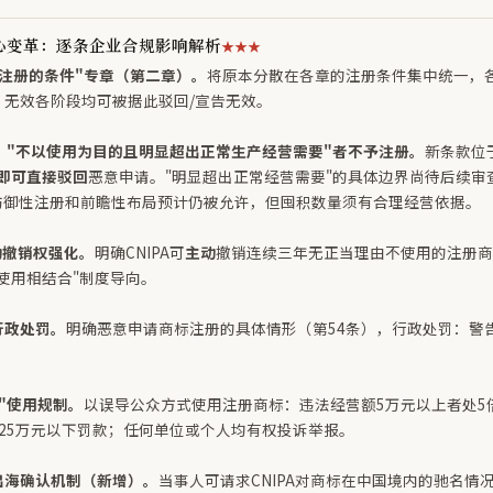
心变革：逐条企业合规影响解析
★★★
注册的条件"专章（第二章）。
将原本分散在各章的注册条件集中统一，
、无效各阶段均可被据此驳回/宣告无效。
："不以使用为目的且明显超出正常生产经营需要"者不予注册。
新条款位
即可直接驳回
恶意申请。"明显超出正常经营需要"的具体边界尚待后续审
防御性注册和前瞻性布局预计仍被允许，但囤积数量须有合理经营依据。
主动撤销权强化。
明确CNIPA可
主动
撤销连续三年无正当理由不使用的注册商
使用相结合"制度导向。
行政处罚。
明确恶意申请商标注册的具体情形（第54条），行政处罚：警告
"使用规制。
以误导公众方式使用注册商标：违法经营额5万元以上者处5
25万元以下罚款；任何单位或个人均有权投诉举报。
出海确认机制（新增）。
当事人可请求CNIPA对商标在中国境内的驰名情