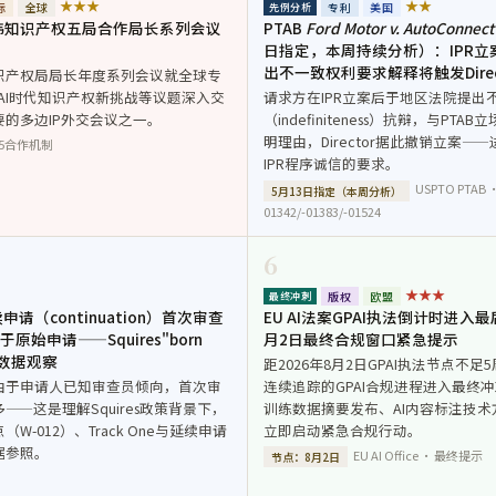
★★★
★★
标
全球
专利
美国
先例分析
日韩知识产权五局合作局长系列会议
PTAB
Ford Motor v. AutoConnect
日指定，本周持续分析）：IPR
出不一致权利要求解释将触发Directo
识产权局局长年度系列会议就全球专
AI时代知识产权新挑战等议题深入交
请求方在IPR立案后于地区法院提出
的多边IP外交会议之一。
（indefiniteness）抗辩，与PT
明理由，Director据此撤销立案——
IP5合作机制
IPR程序诚信的要求。
USPTO PTAB ·
5月13日指定（本周分析）
01342/-01383/-01524
6
★★★
版权
欧盟
最终冲刺
延续申请（continuation）首次审查
EU AI法案GPAI执法倒计时进入最
始申请——Squires"born
月2日最终合规窗口紧急提示
的数据观察
距2026年8月2日GPAI执法节点不足5周
由于申请人已知审查员倾向，首次审
连续追踪的GPAI合规进程进入最终
——这是理解Squires政策背景下，
训练数据摘要发布、AI内容标注技
W-012）、Track One与延续申请
立即启动紧急合规行动。
据参照。
EU AI Office · 最终提示
节点：8月2日