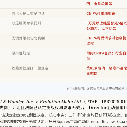
回，全阶段覆盖
需他人提出撤销申请
CNIPA可
主动
撤销
缺乏明确专项罚则
5万元以上经营额处5倍
处25万元以下罚款
无境外维权协助机制
CNIPA可受请求对驰名
维权
原则性规定
须向CNIPA备案；行业
员
依赖诚信原则一般规定
第81条明确：恶意串通/
事赔偿
PTAB新先例：地区法院已认定无效可触发Dire
t & Wonder, Inc. v. Evolution Malta Ltd.
（PTAB，IPR2025-01
定先例）：地区法院已认定挑战权利要求无效后，Director主动撤销I
O将该决定指定为先例性决定。核心事实：三件IPR审查均已获PTAB立案，
一组权利要求
作出无效认定。局长Squires主动启动Director Review（su