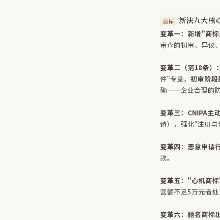
新法九大核
商标
变革一：新增"商标
审查的初审、异议
变革二（第18条）
件"专章，
初审阶段
确——企业合理的
变革三：CNIPA
请），强化"注册与
变革四：恶意申请
款。
变革五："心机商标
营额不足5万元者处
变革六：驰名商标