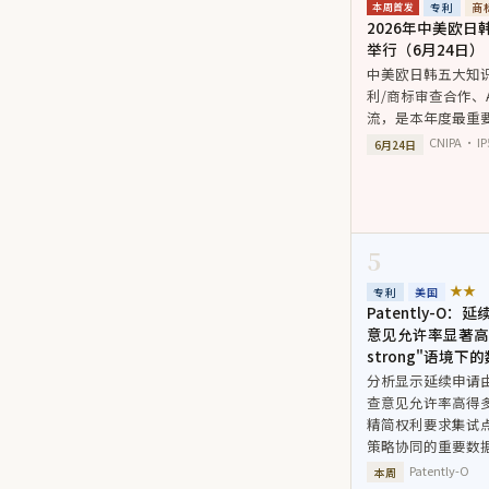
专利
商
本周首发
2026年中美欧
举行（6月24日）
中美欧日韩五大知
利/商标审查合作、
流，是本年度最重要
CNIPA · 
6月24日
5
★★
专利
美国
Patently-O：
意见允许率显著高于原
strong"语境下
分析显示延续申请
查意见允许率高得多
精简权利要求集试点（
策略协同的重要数
Patently-O
本周