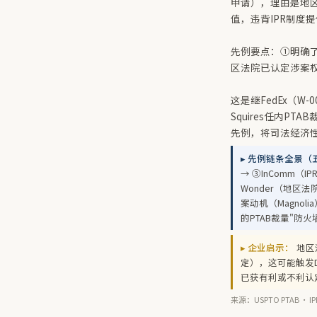
申请），理由是地区
值，违背IPR制度
先例要点：①明确了D
区法院已认定涉案权利
这是继FedEx（W-00
Squires任内PT
先例，将司法经济性（ju
▸ 先例链条全景（
→ ③InComm（I
Wonder（地区法
案动机（Magnoli
的PTAB裁量"防火
▸ 企业启示：
地区
定），这可能触发D
已获有利或不利认
来源：USPTO PTAB · IPR