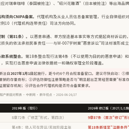
接应对瑞幸咖啡（泰国被抢注）、"绍兴花雕酒"（日本被抢注）等出海品
构须向CNIPA备案。
代理机构及从业人员信息备案管理，行业自律组织
型案例10（代理机构连带责任）司法方向协同。
制（第81条）。
以恶意串通、单方捏造基本事实等方式提起商标诉讼的
损失的依法承担民事责任——与W-007宇树案"恶意诉讼"司法标准形成
条款系统整合。
第18条整合现行法第4条（不以使用为目的的恶意申请）和
），实现打击恶意申请法律依据统一和确权审理全阶段覆盖。
新法自
2027年1月1日
起施行，距今约6个月合规准备窗口。建议尽快启动：①
撤销的存量商标；②评估防御性注册策略是否与"明显超出正常经营需要"标准
证据留存机制；④评估合作代理机构是否符合备案要求。
知产新旧对照表 · 中新网 · 新华视点 · 2026-06-26/27
2019年版（现行）
2026年修订版（2027/1/1
8章72条（"修正"形式，第四次）
9章87条（首次"修订"形
第4条：他人可在异议/无效阶段主张
第18条新增至"注册条件