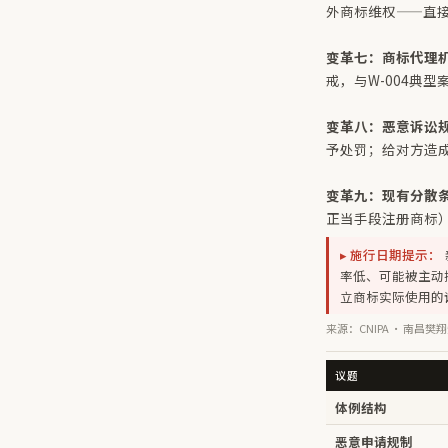
外商标维权——直
变革七：商标代理机
戒，与W-004典
变革八：恶意诉讼规
予处罚；给对方造成
变革九：现有分散
正当手段注册商标
▸ 施行日期提示：
率低、可能被主动
立商标实际使用的
来源：CNIPA · 南昌樊翔
议题
体例结构
恶意申请规制