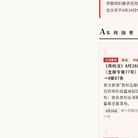
涉案权利要求无效时
会议亦于6月24日
A
本 周 摘 要
1
商标
中
立法落地
《商标法》6月26
（主席令第77号）
→9章87条
首次新增"商标注册
在初审阶段直接驳回
标；驰名商标出海
备案全面落地。
第十四届全
6月26日
77号
3