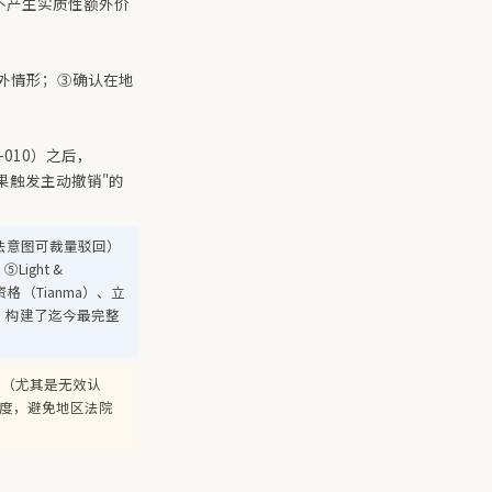
不产生实质性额外价
的例外情形；③确认在地
（W-010）之后，
果触发主动撤销"的
违背立法意图可裁量驳回）
ight &
格（Tianma）、立
er），构建了迄今最完整
展（尤其是无效认
讼进度，避免地区法院