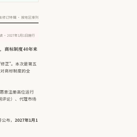
法修订特辑 · 按地区排列
 · 2027年1月1日施行
"，商标制度40年来
次"修正"。本次是第五
为对商标制度的全
，恶意注册高位运行
新华网评论）、代理市场
号公布，
2027年1月1