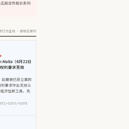
日韩五局合作局长系列
法修订为主线 · 按地区排列
★
n Malta
（6月22日
权利要求无效
nte）后撤销已获立案的
权利要求作出无效认
法经济性新工具，先
072/-01073/-01078