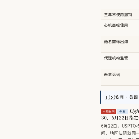
三年不使用撤销
心机商标使用
驰名商标出海
代理机构监管
恶意诉讼
🇺🇸
美洲 · 美国
Ligh
专利
本周先例
30，6月22日指
6月22日，USPT
间，地区法院就
同