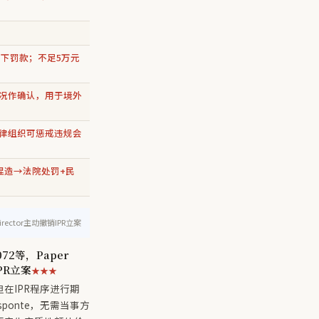
以下罚款；不足5万元
情况作确认，用于境外
自律组织可惩戒违规会
捏造→法院处罚+民
ctor主动撤销IPR立案
072等，Paper
PR立案
★★★
但在IPR程序进行期
a sponte，无需当事方