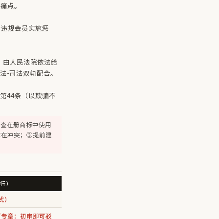
牌痛点。
对违规会员实施惩
，由人民法院依法给
立法-司法双轨配合。
第44条（以欺骗不
排查在册商标中使用
存在冲突；③提前建
施行）
式）
"专章：初审即可驳