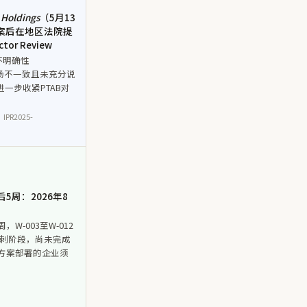
 Holdings
（5月13
立案后在地区法院提
r Review
不明确性
AB立场不一致且未充分说
进一步收紧PTAB对
 IPR2025-
后5周：2026年8
，W-003至W-012
冲刺阶段，尚未完成
术方案部署的企业须