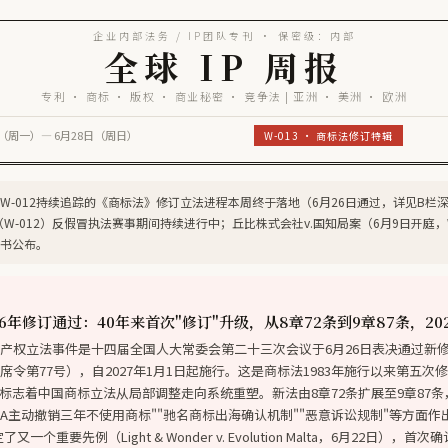
企业内部法务 / IP团队专刊 · 保密级：内部
全球 IP 周报
专利 · 商标 · 版权 · 商业秘密 · 竞争法 | 亚洲 · 美洲 · 欧洲
2日（周一）— 6月28日（周日）
W-013 · 商标法修订特辑
1至W-012持续追踪的《商标法》修订立法进程本周终于落地（6月26日通过，详见B栏深
6（W-012）反假冒执法赛事期间持续进行中；丘比株式会社v.国知局案（6月9日开庭，
书公布。
6年修订通过：40年来首次"修订"升级，从8章72条到9章87条，20
产权立法事件是十四届全国人大常委会第二十三次会议于6月26日表决通过新
席令第77号），自2027年1月1日起施行。这是商标法1983年施行以来第五次
—标志着中国商标立法从局部调整走向系统重塑。新法由8章72条扩展至9章87条
NIPA主动撤销三年不使用商标""驰名商标出海确认机制""恶意诉讼规制"等方面
又一个重要先例（Light & Wonder v. Evolution Malta，6月22日），