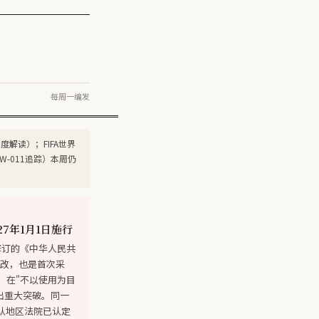
每周一编发
度解读）；FIFA世界
W-011追踪）本周仍
27年1月1日施行
修订的《中华人民共
修改，也是首次采
，在"不以使用为目
作出重大突破。同一
首次确认地区法院已认定