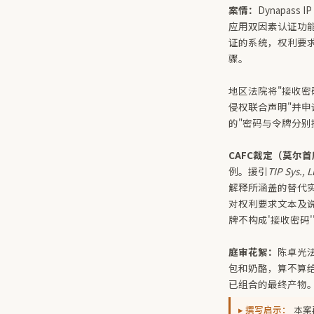
案情：
Dynapass I
应用双因素认证功能
证的系统，权利要求
骤。
地区法院将"接收密
侵权联合声明"并申
的"密码与令牌分别
CAFC裁定（莫尔
例。援引
TIP Sys., L
解释所涵盖的替代
对权利要求文本及
牌不构成'接收密码'
庭审花絮：
陈卓光法
包和奶酪，算不算
已组合的最终产物
▸ 撰写启示：
本案再