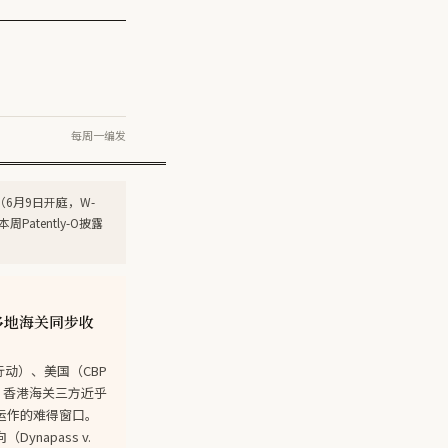
每周一编发
案（6月9日开庭，W-
atently-O披露
国多地海关同步收
E行动）、美国（CBP
动）、香港海关三方近乎
运作的难得窗口。
apass v.