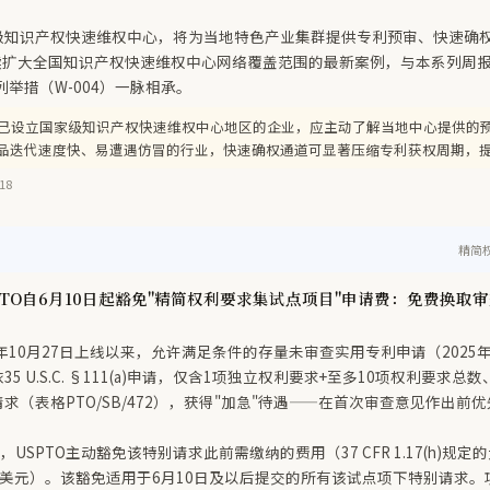
级知识产权快速维权中心，将为当地特色产业集群提供专利预审、快速确
持续扩大全国知识产权快速维权中心网络覆盖范围的最新案例，与本系列周
列举措（W-004）一脉相承。
已设立国家级知识产权快速维权中心地区的企业，应主动了解当地中心提供的
品迭代速度快、易遭遇仿冒的行业，快速确权通道可显著压缩专利获权周期，
18
精简
PTO自6月10日起豁免"精简权利要求集试点项目"申请费：免费换取审
5年10月27日上线以来，允许满足条件的存量未审查实用专利申请（2025年
5 U.S.C. §111(a)申请，仅含1项独立权利要求+至多10项权利要求
求（表格PTO/SB/472），获得"加急"待遇——在首次审查意见作出前
，USPTO主动豁免该特别请求此前需缴纳的费用（37 CFR 1.17(h)规定
30美元）。该豁免适用于6月10日及以后提交的所有该试点项下特别请求。项