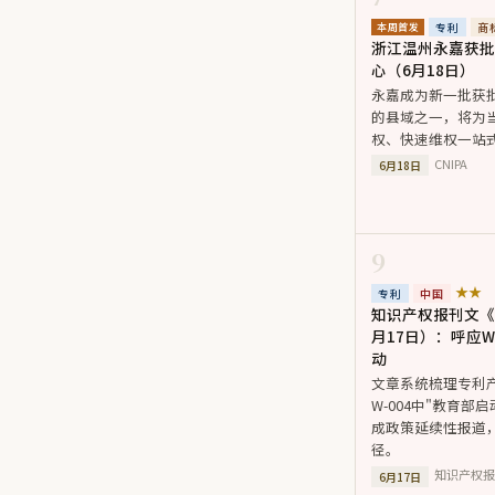
专利
商
本周首发
浙江温州永嘉获批
心（6月18日）
永嘉成为新一批获
的县域之一，将为
权、快速维权一站
CNIPA
6月18日
9
★★
专利
中国
知识产权报刊文《
月17日）：呼应W
动
文章系统梳理专利
W-004中"教育
成政策延续性报道
径。
知识产权报
6月17日