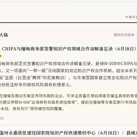
中美专
国大陆
国际合作延伸 
CNIPA与缅甸商务部签署知识产权领域合作谅解备忘录（6月18
★
甸商务部正式签署知识产权领域合作谅解备忘录，是继W-008中CNIPA
，又一项面向"一带一路"沿线国家的双边知识产权合作机制。结合本系列周
局"主题（比亚迪"腾势"印尼案教训），与东南亚国家建立常态化知识产
商标抢注和专利侵权风险具有积极意义。
在缅甸及周边东南亚市场布局的企业，可关注该备忘录后续是否催生具体的审
时建议参照W-006"出海商标布局系统性框架"，提前在缅甸等东南亚新兴市场
场未动、商标先行"原则被忽视的覆辙。
18
温州永嘉获批建设国家级知识产权快速维权中心（6月18日）：县域