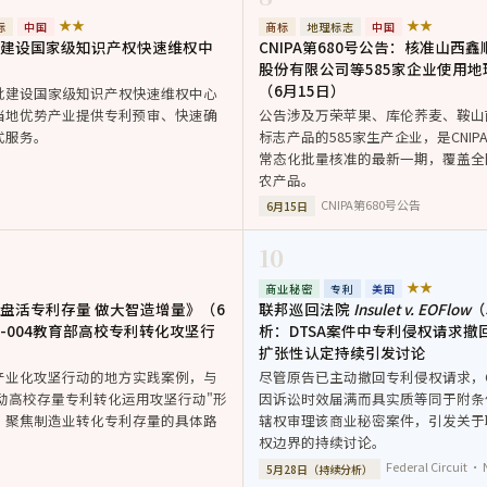
★★
★★
标
中国
商标
地理标志
中国
建设国家级知识产权快速维权中
CNIPA第680号公告：核准山西
股份有限公司等585家企业使用
（6月15日）
批建设国家级知识产权快速维权中心
当地优势产业提供专利预审、快速确
公告涉及万荣苹果、库伦荞麦、鞍山南
式服务。
标志产品的585家生产企业，是CNI
常态化批量核准的最新一期，覆盖全
农产品。
CNIPA第680号公告
6月15日
10
★★
商业秘密
专利
美国
盘活专利存量 做大智造增量》（6
联邦巡回法院
Insulet v. EOFlow
（
-004教育部高校专利转化攻坚行
析：DTSA案件中专利侵权请求撤回
扩张性认定持续引发讨论
产业化攻坚行动的地方实践案例，与
尽管原告已主动撤回专利侵权请求，C
部启动高校存量专利转化运用攻坚行动"形
因诉讼时效届满而具实质等同于附条
，聚焦制造业转化专利存量的具体路
辖权审理该商业秘密案件，引发关于
权边界的持续讨论。
Federal Circuit ·
5月28日（持续分析）