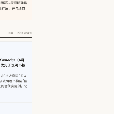
于陪审团裁决表须明确具
续扩展，并与缅甸
10条 · 按地区排列
f America
（6月
本优先于说明书披
求"接收密码"须以
接收两者不构成"接
交的替代实施例，仍