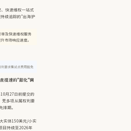
权、快速维权一站式
报持续追踪的"出海护
预审及快速维权服务
提升市场响应速度。
权利要求集试点费用豁免
查提速的"甜化"调
10月27日前提交的
总数、无多项从属权利要
优先排期。
的大实体150美元/小实
目持续至2026年