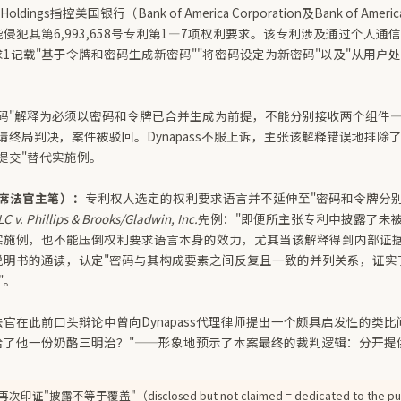
P Holdings指控美国银行（Bank of America Corporation及Bank of Ame
侵犯其第6,993,658号专利第1—7项权利要求。该专利涉及通过个人通
1记载"基于令牌和密码生成新密码""将密码设定为新密码"以及"从用户
码"解释为必须以密码和令牌已合并生成为前提，不能分别接收两个组件—
请终局判决，案件被驳回。Dynapass不服上诉，主张该解释错误地排除
提交"替代实施例。
首席法官主笔）：
专利权人选定的权利要求语言并不延伸至"密码和令牌分别
LC v. Phillips & Brooks/Gladwin, Inc.
先例："即便所主张专利中披露了未
实施例，也不能压倒权利要求语言本身的效力，尤其当该解释得到内部证据
说明书的通读，认定"密码与其构成要素之间反复且一致的并列关系，证实
"。
官在此前口头辩论中曾向Dynapass代理律师提出一个颇具启发性的类比
给了他一份奶酪三明治？"——形象地预示了本案最终的裁判逻辑：分开提
。
次印证"披露不等于覆盖"（disclosed but not claimed = dedicated to th