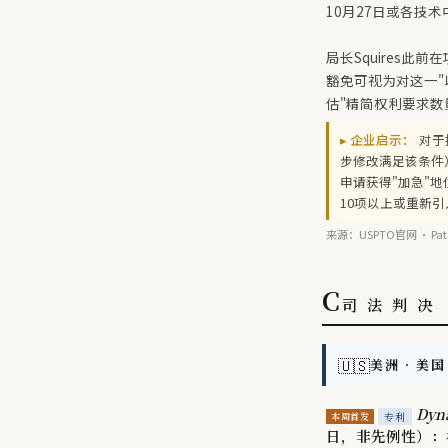
10月27日或各技
局长Squires
豁免可视为对这一"
估"精简权利要求数
▸ 企业启示：
对于
步修改满足该条件
申请获得"加急"
10项以上或重新
来源：USPTO官网 · Patent
C
司 法 判 决
🇺🇸
美洲 · 美国
Dyna
专利
本周首发
日，非先例性）：