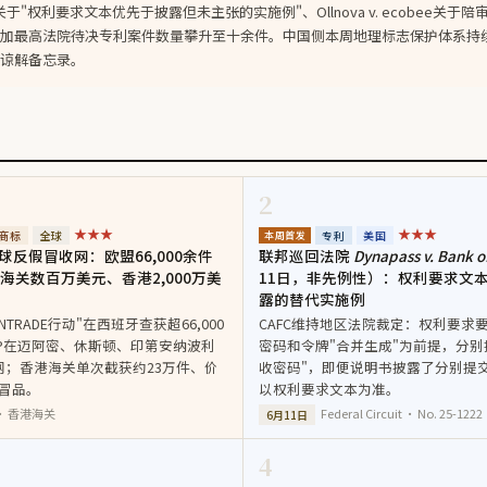
erica关于"权利要求文本优先于披露但未主张的实施例"、Ollnova v. ecobee关
加最高法院待决专利案件数量攀升至十余件。中国侧本周地理标志保护体系持
谅解备忘录。
2
★★★
★★★
商标
全球
专利
美国
本周首发
全球反假冒收网：欧盟66,000余件
联邦巡回法院
Dynapass v. Bank o
海关数百万美元、香港2,000万美
11日，非先例性）：权利要求文
露的替代实施例
ANTRADE行动"在西班牙查获超66,000
CAFC维持地区法院裁定：权利要求要
P在迈阿密、休斯顿、印第安纳波利
密码和令牌"合并生成"为前提，分别
网；香港海关单次截获约23万件、价
收密码"，即便说明书披露了分别提
仿冒品。
以权利要求文本为准。
P · 香港海关
Federal Circuit · No. 25-1222
6月11日
4