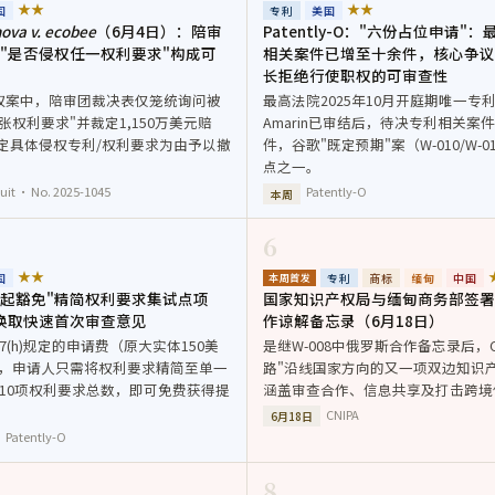
★★
★★
国
专利
美国
nova v. ecobee
（6月4日）：陪审
Patently-O："六份占位申请
"是否侵权任一权利要求"构成可
相关案件已增至十余件，核心争议集
长拒绝行使职权的可审查性
权案中，陪审团裁决表仅笼统询问被
最高法院2025年10月开庭期唯一专利案件
张权利要求"并裁定1,150万美元赔
Amarin已审结后，待决专利相关案
确定具体侵权专利/权利要求为由予以撤
件，谷歌"既定预期"案（W-010/W-
点之一。
cuit · No. 2025-1045
Patently-O
本周
6
★★
国
专利
商标
缅甸
中国
本周首发
0日起豁免"精简权利要求集试点项
国家知识产权局与缅甸商务部签
换取快速首次审查意见
作谅解备忘录（6月18日）
1.17(h)规定的申请费（原大实体150美
是继W-008中俄罗斯合作备忘录后，C
），申请人只需将权利要求精简至单一
路"沿线国家方向的又一项双边知识
10项权利要求总数，即可免费获得提
涵盖审查合作、信息共享及打击跨境
CNIPA
6月18日
 Patently-O
8