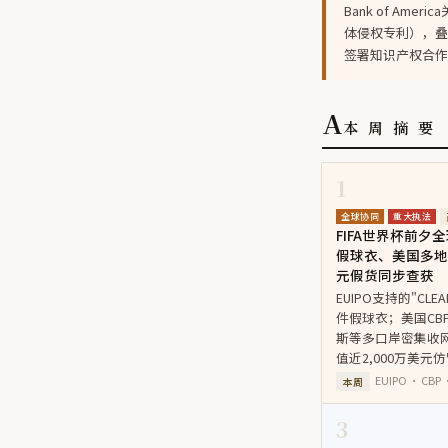
Bank of Am
体侵权专利），叠
签署知识产权合作
A
本 周 摘 要
1
全球协同
重大执法
FIFA世界杯前夕
假球衣、美国多地
元假货同步查获
EUIPO支持的"CLE
件假球衣；美国CB
斯等多口岸密集收
值近2,000万美元
EUIPO · CB
本周
3