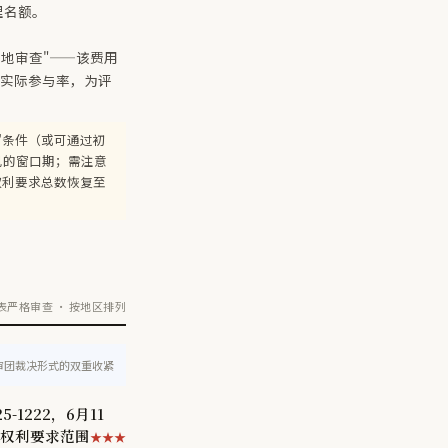
理名额。
入地审查"——该费用
的实际参与率，为评
求"条件（或可通过初
见的窗口期；需注意
权利要求总数恢复至
严格审查 · 按地区排列
审团裁决形式的双重收紧
5-1222，6月11
权利要求范围
★★★