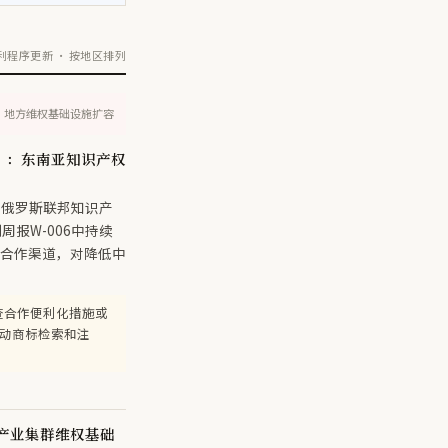
利程序更新 · 按地区排列
· 地方维权基础设施扩容
日）：东南亚知识产权
与俄罗斯联邦知识产
报W-006中持续
权合作渠道，对降低中
查合作便利化措施或
启动商标检索和注
产业集群维权基础