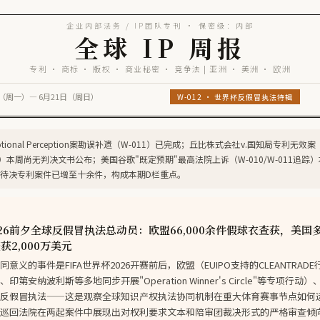
企业内部法务 / IP团队专刊 · 保密级：内部
全球 IP 周报
专利 · 商标 · 版权 · 商业秘密 · 竞争法 | 亚洲 · 美洲 · 欧洲
5日（周一）— 6月21日（周日）
W-012 · 世界杯反假冒执法特辑
tional Perception案勘误补遗（W-011）已完成；丘比株式会社v.国知局专利无效
踪）本周尚无判决文书公布；美国谷歌"既定预期"最高法院上诉（W-010/W-011追踪）本周P
待决专利案件已增至十余件，构成本期D栏重点。
2026前夕全球反假冒执法总动员：欧盟66,000余件假球衣查获，美
2,000万美元
意义的事件是FIFA世界杯2026开赛前后，欧盟（EUIPO支持的CLEANTRAD
第安纳波利斯等多地同步开展"Operation Winner's Circle"等专项行
反假冒执法——这是观察全球知识产权执法协同机制在重大体育赛事节点如何
巡回法院在两起案件中展现出对权利要求文本和陪审团裁决形式的严格审查倾向（Dyn