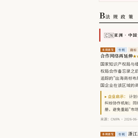
B
法 规 政 策
🇨🇳
亚洲 · 中
专利
商标
本周首发
合作网络再延伸
★
国家知识产权局与缅
权局合作备忘录之后
追踪的"出海商标布
国企业在该区域的
▸ 企业启示：
计划
纠纷协作机制；同
册，避免重蹈"市
来源：CNIPA · 2026-06-
浙江
专利
本周首发