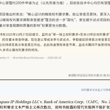
术中心受理约200件申请为止（以先到者为准），目前各技术中心均仍有受
此前在项目推出时表态："精心设计的精简权利要求集，能让审查员更快、更深
以精简权利要求换取审查提速"理念的进一步"甜化"，意在提升试点项目
量对审查周期和质量的影响"积累更充分数据。
持有2025年10月27日前提交、且符合"单一独立权利要求+至多10项总权利要
）的存量未审查申请，现在是以零成本参与该试点、争取提前获得首次审查意
地位仅持续至首次审查意见作出，此后恢复常规审查节奏，且试点期间不接受将
引入多项从属权利要求的修改。
ly-O · Womble Bond Dickinson · 2026-06-10
美国联邦巡回法院权利要求/裁决表
权利要求文本主义与陪
pass IP Holdings LLC v. Bank of America Corp.
（CAFC，No. 2
权利要求文本严格主义再次胜出，说明书披露的替代实施例不能扩张