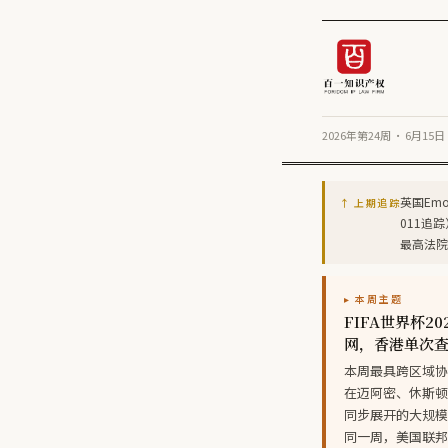
2026年第24周 · 6月1
英国Emo
↑ 上期追踪
011追
最高法院
▸ 本周主题
FIFA世界杯
网，香港单次查获
本周最具跨区域协同
在迈阿密、休斯顿、印
同步展开的大规模
同一周，美国联邦