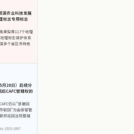
鑫顺源农业科技发展
地理标志专用标志
果梨等117个地理
PA地理标志保护体系
国多个省区市特色
5月28日）后续分
后CAFC管辖权的
AFC仍以"该撤回
件驳回"为由保留管
联邦巡回法院管辖
 No. 2025-1807