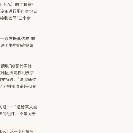
rica, N.A.）的手机银行
信设备进行用户身份认
处接收密码"三个步
—双方据此达成"非
了说明书中明确披露
接收"的替代实施
被地区法院权利要求
支持时。"法院通过
了分别接收密码和令
问题——"递给某人面
供的组件，不等同于
e public）这一专利撰写