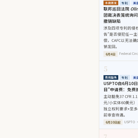
专利
美
本周首发
联邦巡回法院
Oll
团裁决表笼统询问
撤销缺陷
涉及四项专利的侵
告"是否侵犯任一主
偿，CAFC以无法
销发回。
Federal Cir
6月4日
5
专利
美
费用豁免
USPTO自6月1
目"申请费：免费
主动豁免37 CFR 
元/小实体60美元
独立权利要求+至多
前审查待遇。
USPTO ·
6月10日起
7