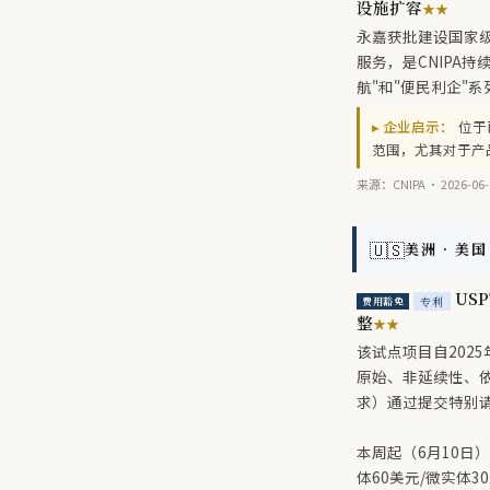
设施扩容
★★
永嘉获批建设国家
服务，是CNIPA
航"和"便民利企"系
▸ 企业启示：
位于
范围，尤其对于产
来源：CNIPA · 2026-06-
🇺🇸
美洲 · 美国
US
专利
费用豁免
整
★★
该试点项目自202
原始、非延续性、依3
求）通过提交特别请
本周起（6月10日）
体60美元/微实体